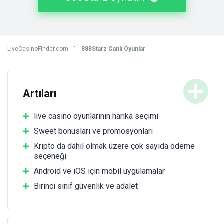
LiveCasinoFinder.com
"
888Starz Canlı Oyunlar
Artıları
live casino oyunlarının harika seçimi
Sweet bonusları ve promosyonları
Kripto da dahil olmak üzere çok sayıda ödeme
seçeneği
Android ve iOS için mobil uygulamalar
Birinci sınıf güvenlik ve adalet