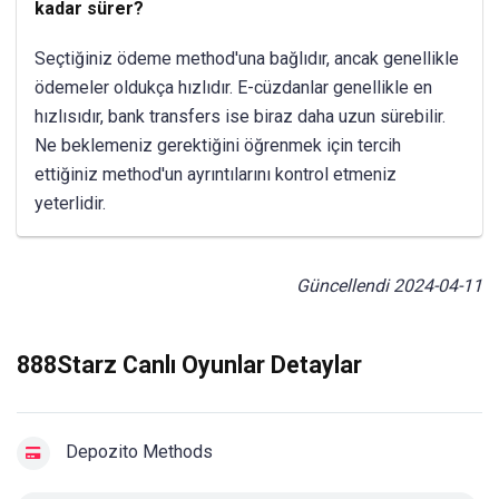
kadar sürer?
Seçtiğiniz ödeme method'una bağlıdır, ancak genellikle
ödemeler oldukça hızlıdır. E-cüzdanlar genellikle en
hızlısıdır, bank transfers ise biraz daha uzun sürebilir.
Ne beklemeniz gerektiğini öğrenmek için tercih
ettiğiniz method'un ayrıntılarını kontrol etmeniz
yeterlidir.
Güncellendi 2024-04-11
888Starz Canlı Oyunlar Detaylar
Depozito Methods