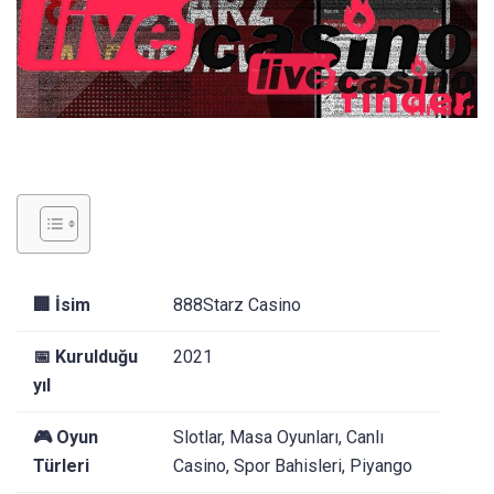
🏢 İsim
888Starz Casino
📅 Kurulduğu
2021
yıl
🎮 Oyun
Slotlar, Masa Oyunları, Canlı
Türleri
Casino, Spor Bahisleri, Piyango