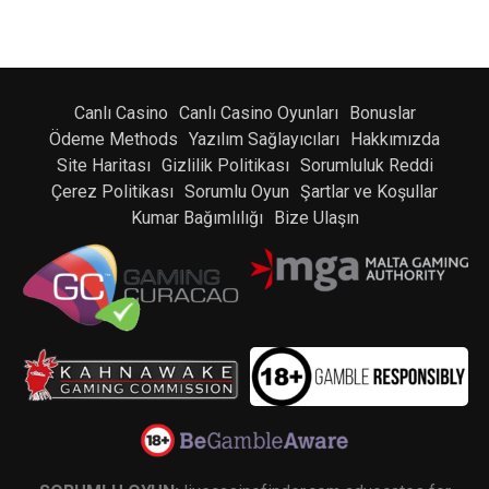
Canlı Casino
Canlı Casino Oyunları
Bonuslar
Ödeme Methods
Yazılım Sağlayıcıları
Hakkımızda
Site Haritası
Gizlilik Politikası
Sorumluluk Reddi
Çerez Politikası
Sorumlu Oyun
Şartlar ve Koşullar
Kumar Bağımlılığı
Bize Ulaşın