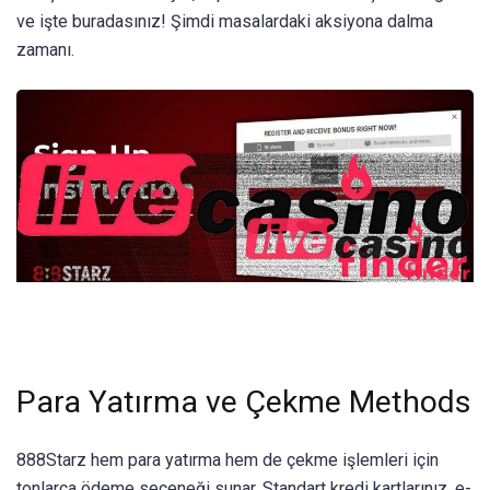
ve işte buradasınız! Şimdi masalardaki aksiyona dalma
zamanı.
Para Yatırma ve Çekme Methods
888Starz hem para yatırma hem de çekme işlemleri için
tonlarca ödeme seçeneği sunar. Standart kredi kartlarınız, e-