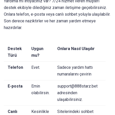
Yardıma mı ihtiyacınız var? 7/24 hizmet veren müşteri
destek ekibiyle dilediğiniz zaman iletişime geçebilirsiniz.
Onlara telefon, e-posta veya canlı sohbet yoluyla ulaşılabilir.
Son derece naziktirler ve her zaman yardım etmeye
hazırdırlar.
Destek
Uygun
Onlara Nasıl Ulaşılır
Türü
mu?
Telefon
Evet.
Sadece yardım hattı
numaralarını çevirin
E-posta
Emin
support@888starz.bet
olabilirsin.
adresinden
ulaşabilirsiniz.
Canlı
Kesinlikle
Sitelerindeki sohbet