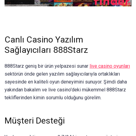
Canlı Casino Yazılım
Sağlayıcıları 888Starz
888Starz geniş bir ürün yelpazesi sunar
live casino oyunları
sektörün önde gelen yazılım sağlayıcılarıyla ortaklıkları
sayesinde en kaliteli oyun deneyimini sunuyor. Şimdi daha
yakından bakalım ve live casino'deki mükemmel 888Starz
tekliflerinden kimin sorumlu olduğunu görelim.
Müşteri Desteği