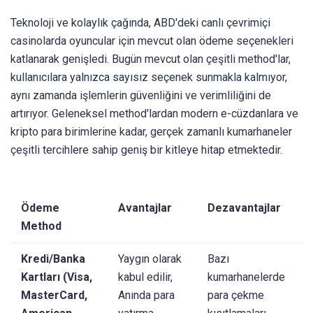
Teknoloji ve kolaylık çağında, ABD'deki canlı çevrimiçi
casinolarda oyuncular için mevcut olan ödeme seçenekleri
katlanarak genişledi. Bugün mevcut olan çeşitli method'lar,
kullanıcılara yalnızca sayısız seçenek sunmakla kalmıyor,
aynı zamanda işlemlerin güvenliğini ve verimliliğini de
artırıyor. Geleneksel method'lardan modern e-cüzdanlara ve
kripto para birimlerine kadar, gerçek zamanlı kumarhaneler
çeşitli tercihlere sahip geniş bir kitleye hitap etmektedir.
Ödeme
Avantajlar
Dezavantajlar
Method
Kredi/Banka
Yaygın olarak
Bazı
Kartları (Visa,
kabul edilir,
kumarhanelerde
MasterCard,
Anında para
para çekme