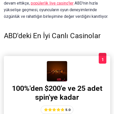
devam ettikçe,
popülerlik live casino'ler
ABD'nin hızla
yükselişe geçmesi, oyuncuların oyun deneyimlerinde
özgünlük ve rahatlığın birleşimine değer verdiğini kanıtlıyor.
ABD'deki En İyi Canlı Casinolar
1
100%'den $200'e ve 25 adet
spin'ye kadar
5.0