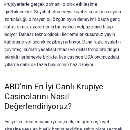
krupiyerlerle gerçek zamanlı olarak etkileşime
girebilecekler. Seyahat etme veya kıyafet kurallarına uyma
zorunluluğu olmayan bu özgün oyun deneyimi, başta genç
nüfus olmak üzere geniş bir oyuncu yelpazesine hitap
ediyor. Dahası, teknolojideki ilerlemeler kusursuz yayın
kalitesine yol açarak cazibeyi artırıyor. Daha fazla eyaletin
çevrimiçi kumarı yasallaştırması ve dijital trendlere doğru
sürekli ilerlemeyle birlikte, live casinos USA önümüzdeki
yıllarda daha da fazla büyümeye hazırlanıyor.
ABD'nin En İyi Canlı Krupiye
Casinolarını Nasıl
Değerlendiriyoruz?
En iyi live dealer casino'yi seçmek, en gösterişli web
sitesine veya en büyük bonus teklifine sahip olanı seçmek