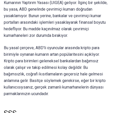
Kumarının Yaptırım Yasası (UIGEA) geliyor. İlginç bir şekilde,
bu yasa, ABD genelinde çevrimiçi kumarı doğrudan
yasaklamıyor. Bunun yerine, bankalar ve çevrimiçi kumar
portalları arasındaki işlemleri yasaklayarak finansal boyutu
hedefliyor. Bu madde kaçınılmaz olarak çevrimiçi
kumarhaneleri zor durumda bırakıyor.
Bu yasal çerçeve, ABD'li oyuncular arasında kripto para
birimiyle oynanan kumarın artan popülaritesini açıklıyor.
Kripto para birimleri geleneksel bankalardan bağımsız
olarak çalışır ve takip edilmesi kolay değildir. Bu
bağımsızlık, coğrafi kısıtlamaların geçersiz hale gelmesi
anlamına gelir. Basitçe söylemek gerekirse, eğer bir kripto
kullanıcısıysanız, gerçek zamanlı kumarhanelerin dünyası
parmaklarınızın ucundadır.