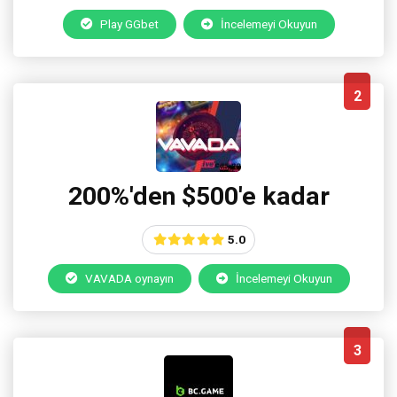
Play GGbet
İncelemeyi Okuyun
2
200%'den $500'e kadar
5.0
VAVADA oynayın
İncelemeyi Okuyun
3