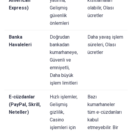
American
yatırma,
kısıtlamaları
Express)
Gelişmiş
olabilir, Olası
güvenlik
ücretler
önlemleri
Banka
Doğrudan
Daha yavaş işlem
Havaleleri
bankadan
süreleri, Olası
kumarhaneye,
ücretler
Güvenli ve
emniyetli,
Daha büyük
işlem limitleri
E-cüzdanlar
Hızlı işlemler,
Bazı
(PayPal, Skrill,
Gelişmiş
kumarhaneler
Neteller)
gizlilik,
tüm e-cüzdanları
Casino
kabul
işlemleri için
etmeyebilir. Bir