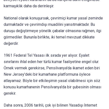
karmaşıklık daha da derinleşir.
National olarak konuşursak, çevrimiçi kumar yasal zeminde
durmaktadır ve çevrimdışı muadilini yansıtmaktadır. Bu
duruşu değiştirmeye yönelik çabalar olmasına rağmen, ilgi
görmediler. Bununla birlikte, iki temel mevzuat dikkate
değerdir.
1961 Federal Tel Yasası ilk sırada yer alıyor. Eyalet
sınırlarını ihlal eden her türlü kumar faaliyetine engel olur.
Örnek vermek gerekirse, Pensilvanya'da ikamet eden biri
New Jersey'deki bir kumarhane platformuna öylece
atlayamaz. Böyle bir etkileşimin yasal olabilmesi için söz
konusu kumarhanenin Pensilvanya'da bir şubesinin olması
gerekir.
Daha sonra, 2006 tarihli, çok iyi bilinen Yasadışı İnternet