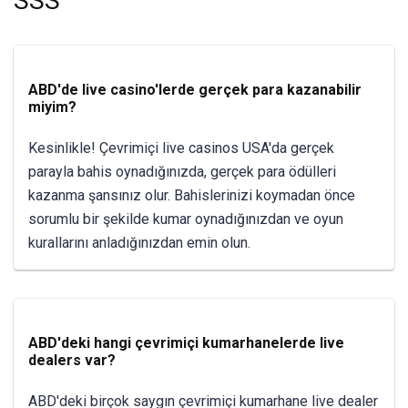
SSS
ABD'de live casino'lerde gerçek para kazanabilir
miyim?
Kesinlikle! Çevrimiçi live casinos USA'da gerçek
parayla bahis oynadığınızda, gerçek para ödülleri
kazanma şansınız olur. Bahislerinizi koymadan önce
sorumlu bir şekilde kumar oynadığınızdan ve oyun
kurallarını anladığınızdan emin olun.
ABD'deki hangi çevrimiçi kumarhanelerde live
dealers var?
ABD'deki birçok saygın çevrimiçi kumarhane live dealer