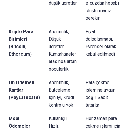
düşük ücretler
e-cüzdan hesabı
oluşturmanız
gerekir
Kripto Para
Anonimlik,
Fiyat
Birimleri
Düşük
dalgalanması,
(Bitcoin,
ücretler,
Evrensel olarak
Ethereum)
Kumarhaneler
kabul edilmedi
arasında artan
popülerlik
Ön Ödemeli
Anonimlik,
Para çekme
Kartlar
Bütçeleme
işlemine uygun
(Paysafecard)
için iyi, Kredi
değil, Sabit
kontrolü yok
tutarlar
Mobil
Kullanışlı,
Her zaman para
Ödemeler
Hızlı,
çekme işlemi için