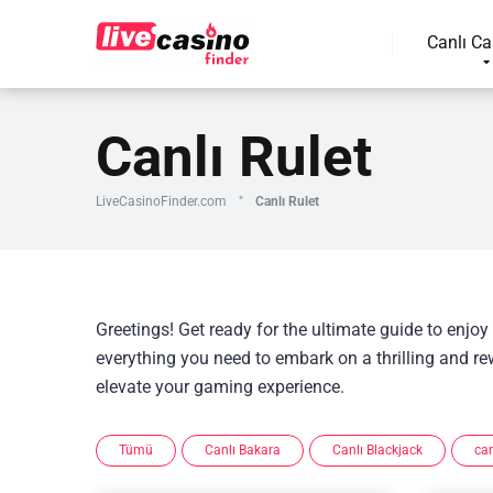
Canlı Ca
Canlı Rulet
LiveCasinoFinder.com
"
Canlı Rulet
Greetings! Get ready for the ultimate guide to enjoy
everything you need to embark on a thrilling and rewa
elevate your gaming experience.
Tümü
Canlı Bakara
Canlı Blackjack
can