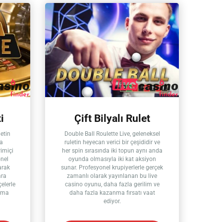
i
Çift Bilyalı Rulet
letin
Double Ball Roulette Live, geleneksel
la
ruletin heyecan verici bir çeşididir ve
rimiçi
her spin sırasında iki topun aynı anda
onel
oyunda olmasıyla iki kat aksiyon
arak
sunar. Profesyonel krupiyerlerle gerçek
ara
zamanlı olarak yayınlanan bu live
çelerle
casino oyunu, daha fazla gerilim ve
apma
daha fazla kazanma fırsatı vaat
ediyor.