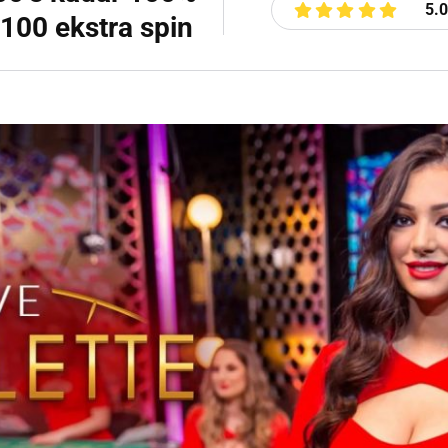
5.
 100 ekstra spin