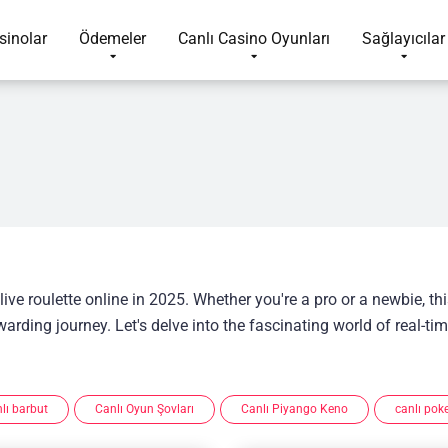
sinolar
Ödemeler
Canlı Casino Oyunları
Sağlayıcılar
 live roulette online in 2025. Whether you're a pro or a newbie, 
rding journey. Let's delve into the fascinating world of real-time
lı barbut
Canlı Oyun Şovları
Canlı Piyango Keno
canlı pok