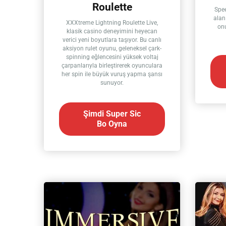
Roulette
Spee
alan
XXXtreme Lightning Roulette Live,
onu
klasik casino deneyimini heyecan
verici yeni boyutlara taşıyor. Bu canlı
aksiyon rulet oyunu, geleneksel çark-
spinning eğlencesini yüksek voltaj
çarpanlarıyla birleştirerek oyunculara
her spin ile büyük vuruş yapma şansı
sunuyor.
Şimdi Super Sic
Bo Oyna