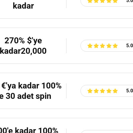
5.
kadar
270% $'ye
5.
kadar20,000
 €'ya kadar 100%
5.
e 30 adet spin
00'e kadar 100%