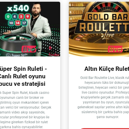
üper Spin Ruleti -
Altın Külçe Rulet
Canlı Rulet oyunu
Gold Bar Roulette Live, klasik ru
pucu ve stratejisi
heyecanını lüks bir dokunuş
birleştiren, heyecan verici bir çev
live casino oyunudur. Profesy
ı Super Spin Rulet, klasik casino
krupiyerlerle gerçek zamanlı ol
oyununun canlı bir broker ve
yayınlanan bu oyun, oyuncul
ştirilmiş oyun mekanikleri içeren
geleneksel sayılar yerine altın kül
an verici bir versiyonudur. Gerçek
süslenmiş bir çarkta bahis y
amanlı video akışı sayesinde,
şansı sunuyor.
cular profesyonel bir krupiye ile
ileşime girerken fiziksel bir rulet
çarkına bahis oynayabilirler.