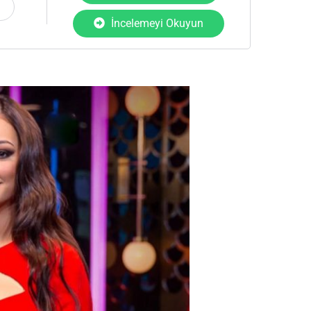
0
İncelemeyi Okuyun