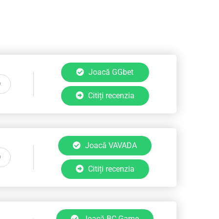
Joacă GGbet
0
Citiți recenzia
Joacă VAVADA
0
Citiți recenzia
Joacă BC.Game