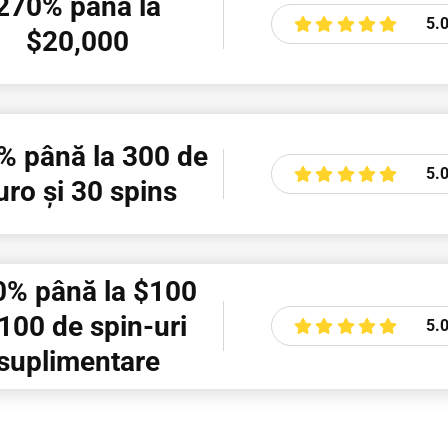
270% până la
5.
$20,000
% până la 300 de
5.
uro și 30 spins
0% până la $100
 100 de spin-uri
5.
suplimentare