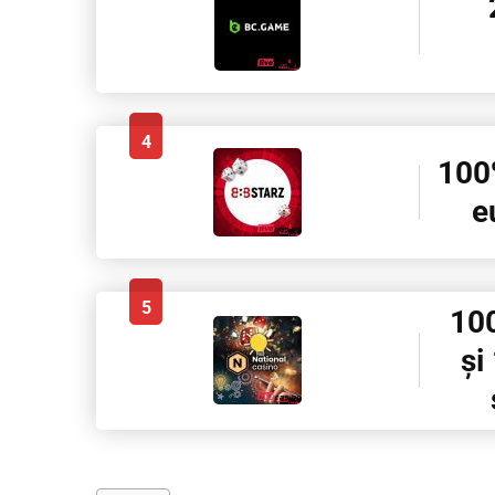
4
100
e
5
10
și