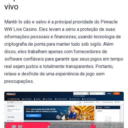
vivo
Mantê-lo são e salvo é a principal prioridade do Pinnacle
WW Live Casino. Eles levam a sério a proteção de suas
informações pessoais e financeiras, usando tecnologia de
criptografia de ponta para manter tudo sob sigilo. Além
disso, eles trabalham apenas com fornecedores de
software confiáveis para garantir que seus jogos em tempo
real sejam justos e totalmente transparentes. Portanto,
relaxe e desfrute de uma experiência de jogo sem
preocupações.