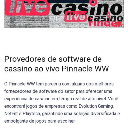
Provedores de software de
cassino ao vivo Pinnacle WW
O Pinnacle WW tem parceria com alguns dos melhores
fornecedores de software do setor para oferecer uma
experiência de cassino em tempo real de alto nível. Você
encontrará jogos de empresas como Evolution Gaming,
NetEnt e Playtech, garantindo uma seleção diversificada e
empolgante de jogos para escolher.