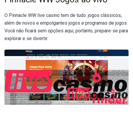
O Pinnacle WW live casino tem de tudo: jogos clássicos,
além de novos e empolgantes jogos e programas de jogos.
Você não ficará sem opções aqui, portanto, prepare-se para
explorar e se divertir.