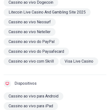
Cassino ao vivo Dogecoin
Litecoin Live Casino And Gambling Site 2025
Cassino ao vivo Neosurf
Cassino ao vivo Neteller
Cassino ao vivo do PayPal
Cassino ao vivo do Paysafecard
Cassino ao vivo com Skrill
Visa Live Casino
Dispositivos
Cassino ao vivo para Android
Cassino ao vivo para iPad