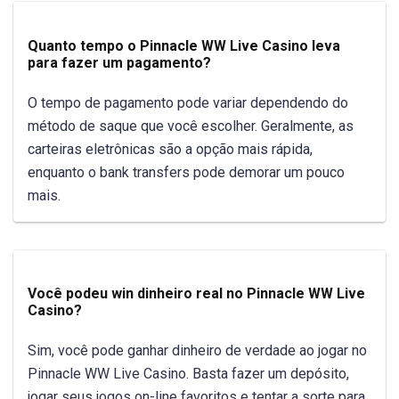
Quanto tempo o Pinnacle WW Live Casino leva
para fazer um pagamento?
O tempo de pagamento pode variar dependendo do
método de saque que você escolher. Geralmente, as
carteiras eletrônicas são a opção mais rápida,
enquanto o bank transfers pode demorar um pouco
mais.
Você podeu win dinheiro real no Pinnacle WW Live
Casino?
Sim, você pode ganhar dinheiro de verdade ao jogar no
Pinnacle WW Live Casino. Basta fazer um depósito,
jogar seus jogos on-line favoritos e tentar a sorte para