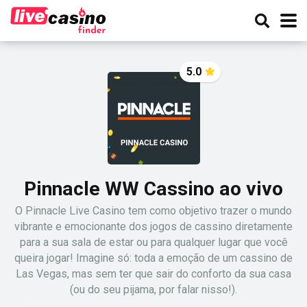
5.0
Pinnacle WW Cassino ao vivo
O Pinnacle Live Casino tem como objetivo trazer o mundo
vibrante e emocionante dos jogos de cassino diretamente
para a sua sala de estar ou para qualquer lugar que você
queira jogar! Imagine só: toda a emoção de um cassino de
Las Vegas, mas sem ter que sair do conforto da sua casa
(ou do seu pijama, por falar nisso!).