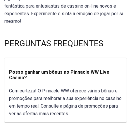
fantástica para entusiastas de cassino on-line novos e
experientes. Experimente e sinta a emoção de jogar por si
mesmo!
PERGUNTAS FREQUENTES
Posso ganhar um bônus no Pinnacle WW Live
Casino?
Com certeza! O Pinnacle WW oferece vários bônus e
promoções para melhorar a sua experiência no cassino
em tempo real. Consulte a página de promoções para
ver as ofertas mais recentes.