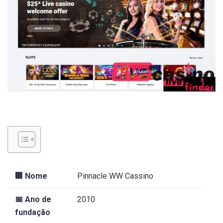
🏢 Nome
Pinnacle WW Cassino
📅 Ano de
2010
fundação