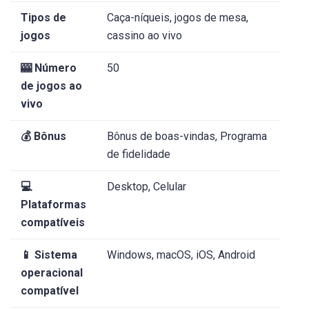
Tipos de
Caça-níqueis, jogos de mesa,
jogos
cassino ao vivo
🎰 Número
50
de jogos ao
vivo
💰 Bônus
Bônus de boas-vindas, Programa
de fidelidade
💻
Desktop, Celular
Plataformas
compatíveis
📱 Sistema
Windows, macOS, iOS, Android
operacional
compatível