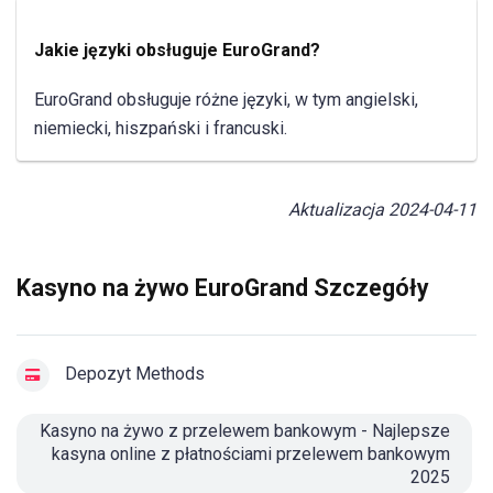
Jakie języki obsługuje EuroGrand?
EuroGrand obsługuje różne języki, w tym angielski,
niemiecki, hiszpański i francuski.
Aktualizacja 2024-04-11
Kasyno na żywo EuroGrand Szczegóły
Depozyt Methods
Kasyno na żywo z przelewem bankowym - Najlepsze
kasyna online z płatnościami przelewem bankowym
2025