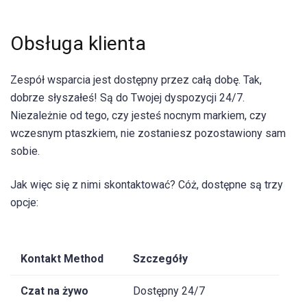
Obsługa klienta
Zespół wsparcia jest dostępny przez całą dobę. Tak,
dobrze słyszałeś! Są do Twojej dyspozycji 24/7.
Niezależnie od tego, czy jesteś nocnym markiem, czy
wczesnym ptaszkiem, nie zostaniesz pozostawiony sam
sobie.
Jak więc się z nimi skontaktować? Cóż, dostępne są trzy
opcje:
Kontakt Method
Szczegóły
Czat na żywo
Dostępny 24/7