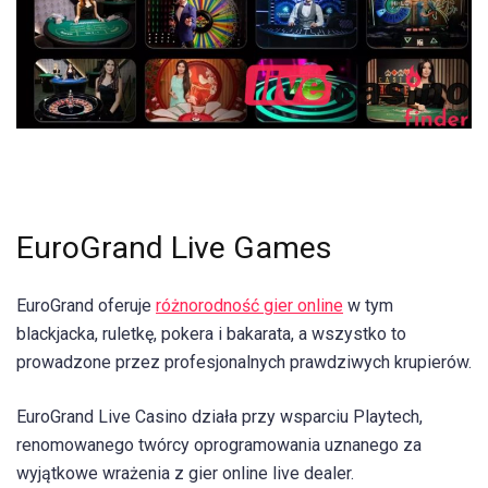
EuroGrand Live Games
EuroGrand oferuje
różnorodność gier online
w tym
blackjacka, ruletkę, pokera i bakarata, a wszystko to
prowadzone przez profesjonalnych prawdziwych krupierów.
EuroGrand Live Casino działa przy wsparciu Playtech,
renomowanego twórcy oprogramowania uznanego za
wyjątkowe wrażenia z gier online live dealer.