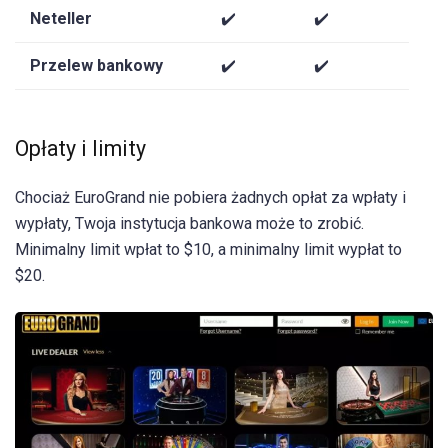
Neteller
✔️
✔️
Przelew bankowy
✔️
✔️
Opłaty i limity
Chociaż EuroGrand nie pobiera żadnych opłat za wpłaty i
wypłaty, Twoja instytucja bankowa może to zrobić.
Minimalny limit wpłat to $10, a minimalny limit wypłat to
$20.