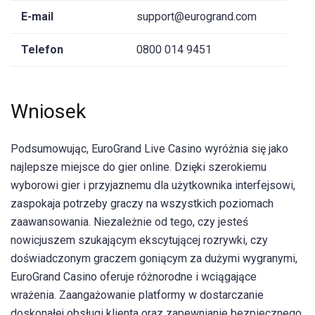
E-mail
support@eurogrand.com
Telefon
0800 014 9451
Wniosek
Podsumowując, EuroGrand Live Casino wyróżnia się jako
najlepsze miejsce do gier online. Dzięki szerokiemu
wyborowi gier i przyjaznemu dla użytkownika interfejsowi,
zaspokaja potrzeby graczy na wszystkich poziomach
zaawansowania. Niezależnie od tego, czy jesteś
nowicjuszem szukającym ekscytującej rozrywki, czy
doświadczonym graczem goniącym za dużymi wygranymi,
EuroGrand Casino oferuje różnorodne i wciągające
wrażenia. Zaangażowanie platformy w dostarczanie
doskonałej obsługi klienta oraz zapewnianie bezpiecznego