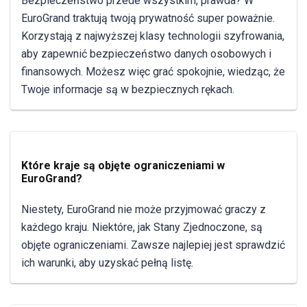
Bezpieczeństwo przede wszystkim, prawda? W
EuroGrand traktują twoją prywatność super poważnie.
Korzystają z najwyższej klasy technologii szyfrowania,
aby zapewnić bezpieczeństwo danych osobowych i
finansowych. Możesz więc grać spokojnie, wiedząc, że
Twoje informacje są w bezpiecznych rękach.
Które kraje są objęte ograniczeniami w
EuroGrand?
Niestety, EuroGrand nie może przyjmować graczy z
każdego kraju. Niektóre, jak Stany Zjednoczone, są
objęte ograniczeniami. Zawsze najlepiej jest sprawdzić
ich warunki, aby uzyskać pełną listę.