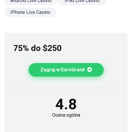
Android Live Casino
IPad Live Casino
IPhone Live Casino
75% do $250
Zagraj w EuroGrand
4.8
Ocena ogólna