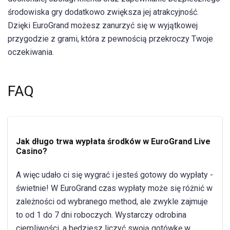
środowiska gry dodatkowo zwiększa jej atrakcyjność.
Dzięki EuroGrand możesz zanurzyć się w wyjątkowej
przygodzie z grami, która z pewnością przekroczy Twoje
oczekiwania.
FAQ
Jak długo trwa wypłata środków w EuroGrand Live
Casino?
A więc udało ci się wygrać i jesteś gotowy do wypłaty -
świetnie! W EuroGrand czas wypłaty może się różnić w
zależności od wybranego method, ale zwykle zajmuje
to od 1 do 7 dni roboczych. Wystarczy odrobina
cierpliwości, a będziesz liczyć swoją gotówkę w