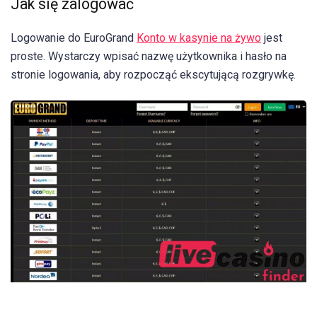
Jak się zalogować
Logowanie do EuroGrand
Konto w kasynie na żywo
jest
proste. Wystarczy wpisać nazwę użytkownika i hasło na
stronie logowania, aby rozpocząć ekscytującą rozgrywkę.