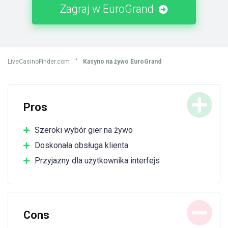
Zagraj w EuroGrand
LiveCasinoFinder.com
"
Kasyno na żywo EuroGrand
Pros
Szeroki wybór gier na żywo
Doskonała obsługa klienta
Przyjazny dla użytkownika interfejs
Cons