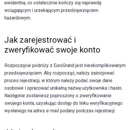
ewidentna, co ostatecznie kończy się naprawdę
wciągającym i urzekającym przedsięwzięciem
hazardowym.
Jak zarejestrować i
zweryfikować swoje konto
Rozpoczęcie podróży z EuroGrand jest nieskomplikowanym
przedsięwzięciem. Aby rozpocząć, należy zainicjować
proces rejestracji, w którym należy podać swoje dane
osobowe i opracować unikalną nazwę użytkownika i hasło.
Następnie zostaniesz poproszony o zweryfikowanie
swojego konta, uzyskując dostęp do linku weryfikacyjnego
wysłanego na adres e-mail podany podczas rejestracji.