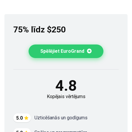
75% līdz $250
Spēlējiet EuroGrand
4.8
Kopējais vērtējums
Uzticēšanās un godīgums
5.0