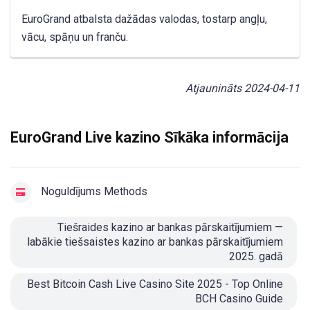
EuroGrand atbalsta dažādas valodas, tostarp angļu,
vācu, spāņu un franču.
Atjaunināts 2024-04-11
EuroGrand Live kazino Sīkāka informācija
Noguldījums Methods
Tiešraides kazino ar bankas pārskaitījumiem —
labākie tiešsaistes kazino ar bankas pārskaitījumiem
2025. gadā
Best Bitcoin Cash Live Casino Site 2025 - Top Online
BCH Casino Guide