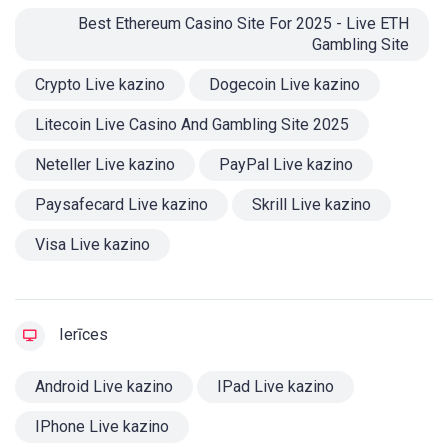
Best Ethereum Casino Site For 2025 - Live ETH
Gambling Site
Crypto Live kazino
Dogecoin Live kazino
Litecoin Live Casino And Gambling Site 2025
Neteller Live kazino
PayPal Live kazino
Paysafecard Live kazino
Skrill Live kazino
Visa Live kazino
Ierīces
Android Live kazino
IPad Live kazino
IPhone Live kazino