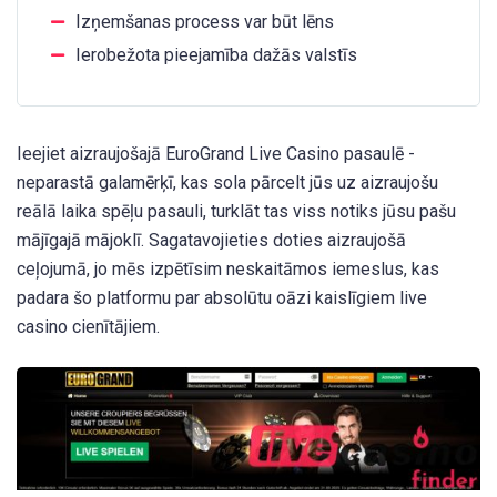
Izņemšanas process var būt lēns
Ierobežota pieejamība dažās valstīs
Ieejiet aizraujošajā EuroGrand Live Casino pasaulē -
neparastā galamērķī, kas sola pārcelt jūs uz aizraujošu
reālā laika spēļu pasauli, turklāt tas viss notiks jūsu pašu
mājīgajā mājoklī. Sagatavojieties doties aizraujošā
ceļojumā, jo mēs izpētīsim neskaitāmos iemeslus, kas
padara šo platformu par absolūtu oāzi kaislīgiem live
casino cienītājiem.