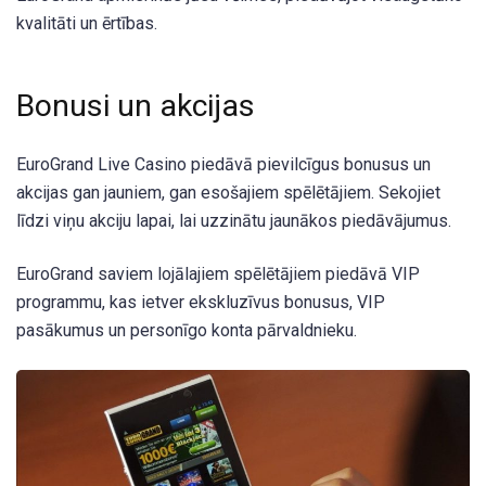
kvalitāti un ērtības.
Bonusi un akcijas
EuroGrand Live Casino piedāvā pievilcīgus bonusus un
akcijas gan jauniem, gan esošajiem spēlētājiem. Sekojiet
līdzi viņu akciju lapai, lai uzzinātu jaunākos piedāvājumus.
EuroGrand saviem lojālajiem spēlētājiem piedāvā VIP
programmu, kas ietver ekskluzīvus bonusus, VIP
pasākumus un personīgo konta pārvaldnieku.