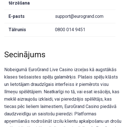
tērzēšana
E-pasts
support@eurogrand.com
Tālrunis
0800 014 9451
Secinājums
Nobeigumā EuroGrand Live Casino izceļas kā augstākās
klases tiešsaistes spēļu galamērķis. Plašais spēļu klāsts
un lietotājam draudzīgais interfeiss ir piemērots visu
līmeņu spēlētājiem. Neatkarīgi no tā, vai esat iesācējs, kas
meklē aizraujošu izklaidi, vai pieredzējis spēlētājs, kas
tiecas pēc lieliem laimestiem, EuroGrand Casino piedāvā
daudzveidīgu un saistošu pieredzi. Platformas
apņemšanās nodrošināt izcilu klientu apkalpošanu un drošu