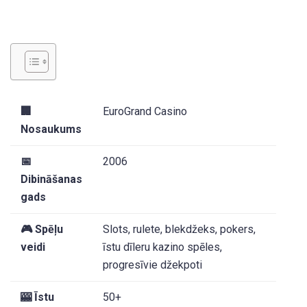
🏢
EuroGrand Casino
Nosaukums
📅
2006
Dibināšanas
gads
🎮 Spēļu
Slots, rulete, blekdžeks, pokers,
veidi
īstu dīleru kazino spēles,
progresīvie džekpoti
🎰 Īstu
50+