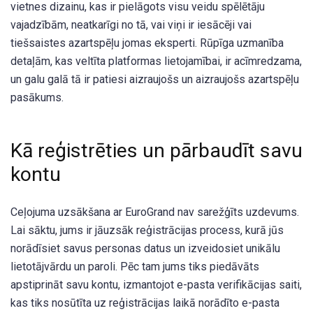
vietnes dizainu, kas ir pielāgots visu veidu spēlētāju
vajadzībām, neatkarīgi no tā, vai viņi ir iesācēji vai
tiešsaistes azartspēļu jomas eksperti. Rūpīga uzmanība
detaļām, kas veltīta platformas lietojamībai, ir acīmredzama,
un galu galā tā ir patiesi aizraujošs un aizraujošs azartspēļu
pasākums.
Kā reģistrēties un pārbaudīt savu
kontu
Ceļojuma uzsākšana ar EuroGrand nav sarežģīts uzdevums.
Lai sāktu, jums ir jāuzsāk reģistrācijas process, kurā jūs
norādīsiet savus personas datus un izveidosiet unikālu
lietotājvārdu un paroli. Pēc tam jums tiks piedāvāts
apstiprināt savu kontu, izmantojot e-pasta verifikācijas saiti,
kas tiks nosūtīta uz reģistrācijas laikā norādīto e-pasta