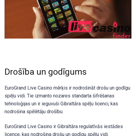
Drošība un godīgums
EuroGrand Live Casino mērķis ir nodrošināt drošu un godīgu
spēļu vidi. Tie izmanto nozares standarta šifrēšanas
tehnoloģijas un ir ieguvuši Gibraltāra spēļu licenci, kas
nodrošina spēlētāju drošību.
EuroGrand Live Casino ir Gibraltāra regulatīvās iestādes
licence, kas nodrošina drošu un godīgu spēļu vidi.