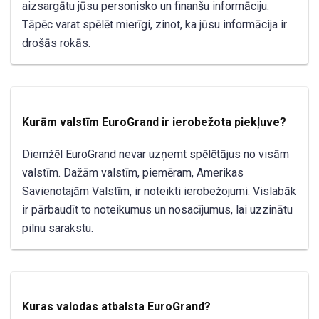
aizsargātu jūsu personisko un finanšu informāciju.
Tāpēc varat spēlēt mierīgi, zinot, ka jūsu informācija ir
drošās rokās.
Kurām valstīm EuroGrand ir ierobežota piekļuve?
Diemžēl EuroGrand nevar uzņemt spēlētājus no visām
valstīm. Dažām valstīm, piemēram, Amerikas
Savienotajām Valstīm, ir noteikti ierobežojumi. Vislabāk
ir pārbaudīt to noteikumus un nosacījumus, lai uzzinātu
pilnu sarakstu.
Kuras valodas atbalsta EuroGrand?