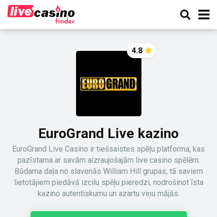
4.8
EuroGrand Live kazino
EuroGrand Live Casino ir tiešsaistes spēļu platforma, kas
pazīstama ar savām aizraujošajām live casino spēlēm.
Būdama daļa no slavenās William Hill grupas, tā saviem
lietotājiem piedāvā izcilu spēļu pieredzi, nodrošinot īsta
kazino autentiskumu un azartu viņu mājās.