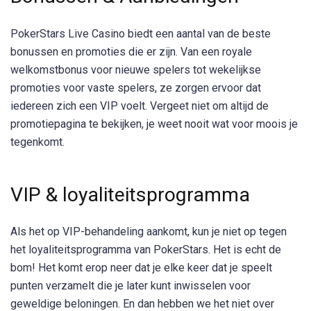
PokerStars Live Casino biedt een aantal van de beste
bonussen en promoties die er zijn. Van een royale
welkomstbonus voor nieuwe spelers tot wekelijkse
promoties voor vaste spelers, ze zorgen ervoor dat
iedereen zich een VIP voelt. Vergeet niet om altijd de
promotiepagina te bekijken, je weet nooit wat voor moois je
tegenkomt.
VIP & loyaliteitsprogramma
Als het op VIP-behandeling aankomt, kun je niet op tegen
het loyaliteitsprogramma van PokerStars. Het is echt de
bom! Het komt erop neer dat je elke keer dat je speelt
punten verzamelt die je later kunt inwisselen voor
geweldige beloningen. En dan hebben we het niet over