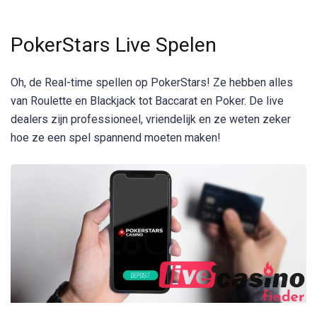
PokerStars Live Spelen
Oh, de Real-time spellen op PokerStars! Ze hebben alles
van Roulette en Blackjack tot Baccarat en Poker. De live
dealers zijn professioneel, vriendelijk en ze weten zeker
hoe ze een spel spannend moeten maken!