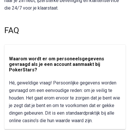
naar je zin hebt, ijzersterke beveiliging en klantenservice
die 24/7 voor je klaarstaat.
FAQ
Waarom wordt er om personeelsgegevens
gevraagd als je een account aanmaakt bij
PokerStars?
Hé, geweldige vraag! Persoonlijke gegevens worden
gevraagd om een eenvoudige reden: om je veilig te
houden. Het gaat erom ervoor te zorgen dat je bent wie
je zegt dat je bent en om te voorkomen dat er gekke
dingen gebeuren. Dit is een standaardpraktijk bij alle
online casino's die hun waarde waard zijn.