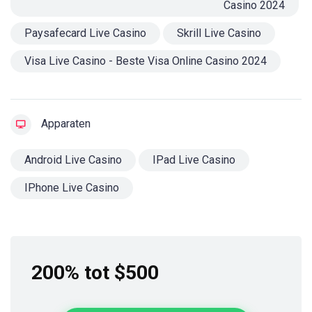
Casino 2024
Paysafecard Live Casino
Skrill Live Casino
Visa Live Casino - Beste Visa Online Casino 2024
Apparaten
Android Live Casino
IPad Live Casino
IPhone Live Casino
200% tot $500