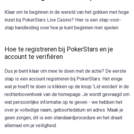
Klaar om te beginnen in de wereld van het gokken met hoge
inzet bij PokerStars Live Casino? Hier is een stap-voor-
stap handleiding over hoe je kunt beginnen met spelen:
Hoe te registreren bij PokerStars en je
account te verifiëren
Dus je bent klaar om mee te doen met de actie? De eerste
stap is een account registreren bij PokerStars. Het enige
wat je hoeft te doen is klikken op de knop 'Lid worden' in de
rechterbovenhoek van de homepage. Je wordt gevraagd om
wat persoonlijke informatie op te geven - we hebben het
over je volledige naam, geboortedatum en adres. Maak je
geen zorgen, dit is een standaardprocedure en het draait
allemaal om je veiligheid.