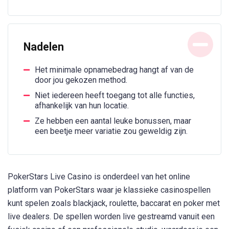
Nadelen
Het minimale opnamebedrag hangt af van de
door jou gekozen method.
Niet iedereen heeft toegang tot alle functies,
afhankelijk van hun locatie.
Ze hebben een aantal leuke bonussen, maar
een beetje meer variatie zou geweldig zijn.
PokerStars Live Casino is onderdeel van het online
platform van PokerStars waar je klassieke casinospellen
kunt spelen zoals blackjack, roulette, baccarat en poker met
live dealers. De spellen worden live gestreamd vanuit een