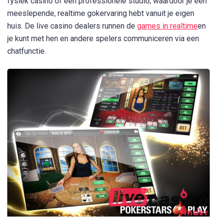
fysiek casino of een professionele studio, waardoor je een
meeslepende, realtime gokervaring hebt vanuit je eigen
huis. De live casino dealers runnen de
games in realtime
en
je kunt met hen en andere spelers communiceren via een
chatfunctie.