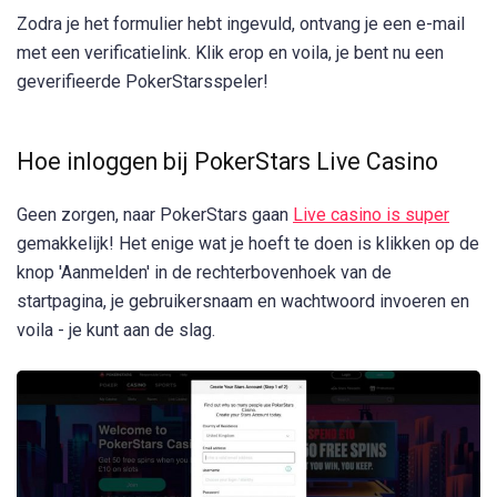
Zodra je het formulier hebt ingevuld, ontvang je een e-mail
met een verificatielink. Klik erop en voila, je bent nu een
geverifieerde PokerStarsspeler!
Hoe inloggen bij PokerStars Live Casino
Geen zorgen, naar PokerStars gaan
Live casino is super
gemakkelijk! Het enige wat je hoeft te doen is klikken op de
knop 'Aanmelden' in de rechterbovenhoek van de
startpagina, je gebruikersnaam en wachtwoord invoeren en
voila - je kunt aan de slag.