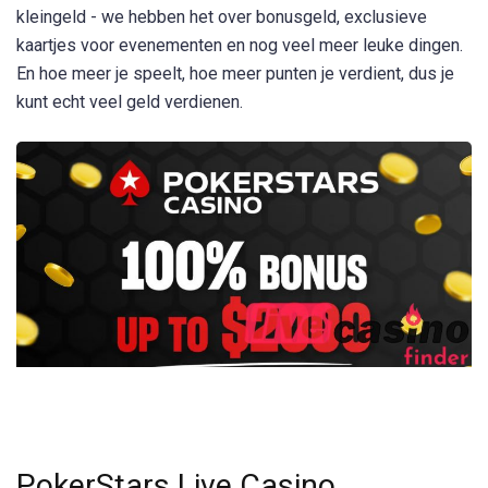
kleingeld - we hebben het over bonusgeld, exclusieve
kaartjes voor evenementen en nog veel meer leuke dingen.
En hoe meer je speelt, hoe meer punten je verdient, dus je
kunt echt veel geld verdienen.
PokerStars Live Casino