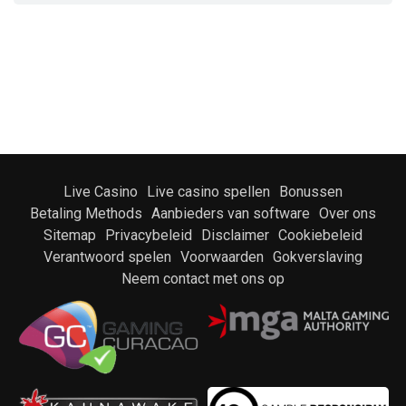
Live Casino
Live casino spellen
Bonussen
Betaling Methods
Aanbieders van software
Over ons
Sitemap
Privacybeleid
Disclaimer
Cookiebeleid
Verantwoord spelen
Voorwaarden
Gokverslaving
Neem contact met ons op