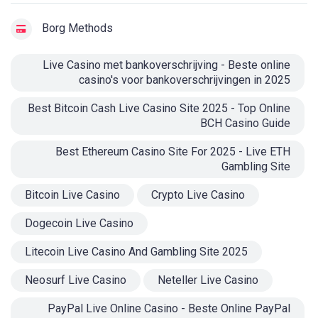
Borg Methods
Live Casino met bankoverschrijving - Beste online
casino's voor bankoverschrijvingen in 2025
Best Bitcoin Cash Live Casino Site 2025 - Top Online
BCH Casino Guide
Best Ethereum Casino Site For 2025 - Live ETH
Gambling Site
Bitcoin Live Casino
Crypto Live Casino
Dogecoin Live Casino
Litecoin Live Casino And Gambling Site 2025
Neosurf Live Casino
Neteller Live Casino
PayPal Live Online Casino - Beste Online PayPal