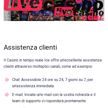
Assistenza clienti
Il Casinò in tempo reale Ice offre un'eccellente assistenza
clienti attraverso molteplici canali, come ad esempio:
Chat: Accessibile 24 ore su 24, 7 giorni su 7, per
un'assistenza immediata.
E-mail: Inviate un'e-mail con la vostra richiesta e il
team di supporto vi risponderà prontamente.