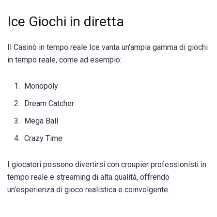
Ice Giochi in diretta
Il Casinò in tempo reale Ice vanta un'ampia gamma di giochi
in tempo reale, come ad esempio:
Monopoly
Dream Catcher
Mega Ball
Crazy Time
I giocatori possono divertirsi con croupier professionisti in
tempo reale e streaming di alta qualità, offrendo
un'esperienza di gioco realistica e coinvolgente.