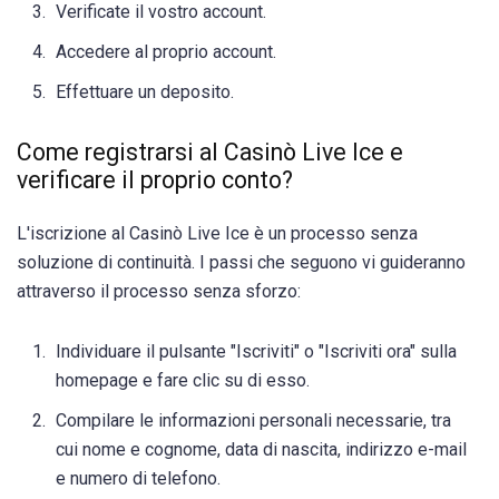
Verificate il vostro account.
Accedere al proprio account.
Effettuare un deposito.
Come registrarsi al Casinò Live Ice e
verificare il proprio conto?
L'iscrizione al Casinò Live Ice è un processo senza
soluzione di continuità. I passi che seguono vi guideranno
attraverso il processo senza sforzo:
Individuare il pulsante "Iscriviti" o "Iscriviti ora" sulla
homepage e fare clic su di esso.
Compilare le informazioni personali necessarie, tra
cui nome e cognome, data di nascita, indirizzo e-mail
e numero di telefono.