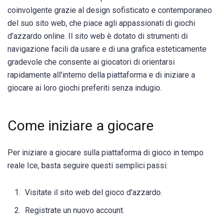
coinvolgente grazie al design sofisticato e contemporaneo
del suo sito web, che piace agli appassionati di giochi
d'azzardo online. Il sito web è dotato di strumenti di
navigazione facili da usare e di una grafica esteticamente
gradevole che consente ai giocatori di orientarsi
rapidamente all'interno della piattaforma e di iniziare a
giocare ai loro giochi preferiti senza indugio.
Come iniziare a giocare
Per iniziare a giocare sulla piattaforma di gioco in tempo
reale Ice, basta seguire questi semplici passi:
Visitate il sito web del gioco d'azzardo.
Registrate un nuovo account.