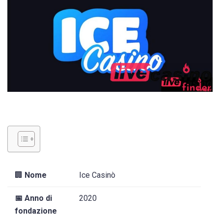
🏢
Nome
Ice Casinò
📅 Anno di
2020
fondazione