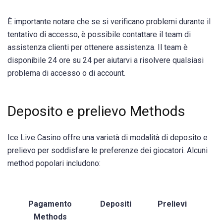
È importante notare che se si verificano problemi durante il
tentativo di accesso, è possibile contattare il team di
assistenza clienti per ottenere assistenza. Il team è
disponibile 24 ore su 24 per aiutarvi a risolvere qualsiasi
problema di accesso o di account.
Deposito e prelievo Methods
Ice Live Casino offre una varietà di modalità di deposito e
prelievo per soddisfare le preferenze dei giocatori. Alcuni
method popolari includono:
Pagamento
Depositi
Prelievi
Methods