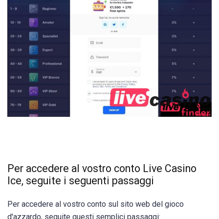
Per accedere al vostro conto Live Casino
Ice, seguite i seguenti passaggi
Per accedere al vostro conto sul sito web del gioco
d'azzardo, seguite questi semplici passaggi: