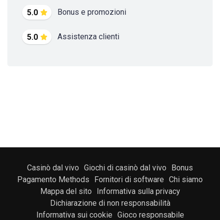
Bonus e promozioni
5.0
Assistenza clienti
5.0
Casinò dal vivo
Giochi di casinò dal vivo
Bonus
Pagamento Methods
Fornitori di software
Chi siamo
Mappa del sito
Informativa sulla privacy
Dichiarazione di non responsabilità
Informativa sui cookie
Gioco responsabile