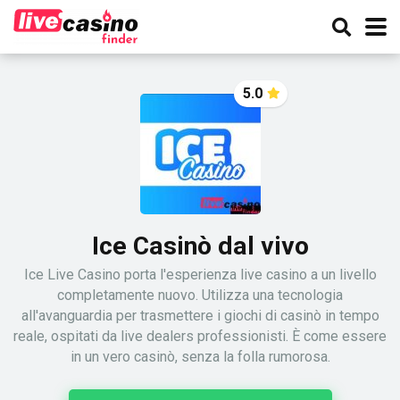
5.0
Ice Casinò dal vivo
Ice Live Casino porta l'esperienza live casino a un livello
completamente nuovo. Utilizza una tecnologia
all'avanguardia per trasmettere i giochi di casinò in tempo
reale, ospitati da live dealers professionisti. È come essere
in un vero casinò, senza la folla rumorosa.