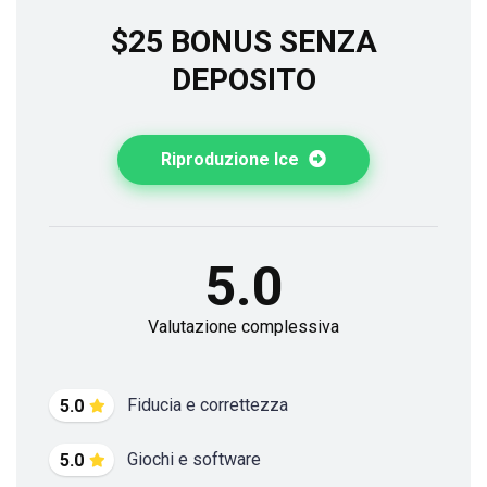
$25 BONUS SENZA
DEPOSITO
Riproduzione Ice
5.0
Valutazione complessiva
Fiducia e correttezza
5.0
Giochi e software
5.0