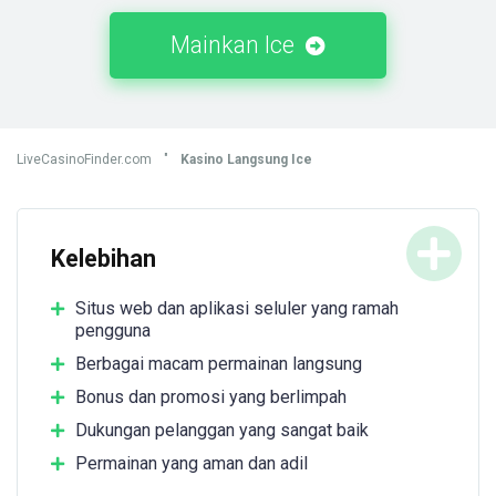
Mainkan Ice
LiveCasinoFinder.com
"
Kasino Langsung Ice
Kelebihan
Situs web dan aplikasi seluler yang ramah
pengguna
Berbagai macam permainan langsung
Bonus dan promosi yang berlimpah
Dukungan pelanggan yang sangat baik
Permainan yang aman dan adil