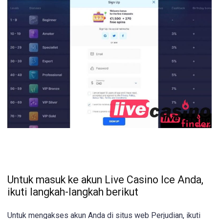
Untuk masuk ke akun Live Casino Ice Anda,
ikuti langkah-langkah berikut
Untuk mengakses akun Anda di situs web Perjudian, ikuti