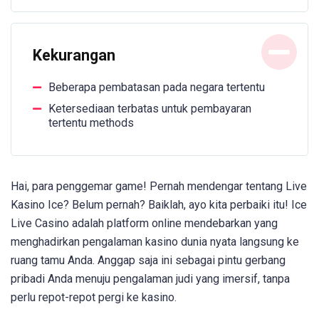
Kekurangan
Beberapa pembatasan pada negara tertentu
Ketersediaan terbatas untuk pembayaran
tertentu methods
Hai, para penggemar game! Pernah mendengar tentang Live
Kasino Ice? Belum pernah? Baiklah, ayo kita perbaiki itu! Ice
Live Casino adalah platform online mendebarkan yang
menghadirkan pengalaman kasino dunia nyata langsung ke
ruang tamu Anda. Anggap saja ini sebagai pintu gerbang
pribadi Anda menuju pengalaman judi yang imersif, tanpa
perlu repot-repot pergi ke kasino.