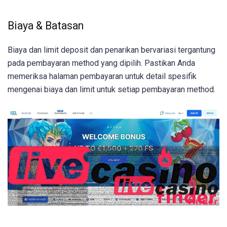
Biaya & Batasan
Biaya dan limit deposit dan penarikan bervariasi tergantung
pada pembayaran method yang dipilih. Pastikan Anda
memeriksa halaman pembayaran untuk detail spesifik
mengenai biaya dan limit untuk setiap pembayaran method.