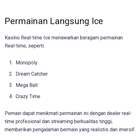
Permainan Langsung Ice
Kasino Real-time Ice menawarkan beragam permainan
Real-time, seperti:
Monopoly
Dream Catcher
Mega Ball
Crazy Time
Pemain dapat menikmati permainan ini dengan dealer real-
time profesional dan streaming berkualitas tinggi,
memberikan pengalaman bermain yang realistis dan imersif.