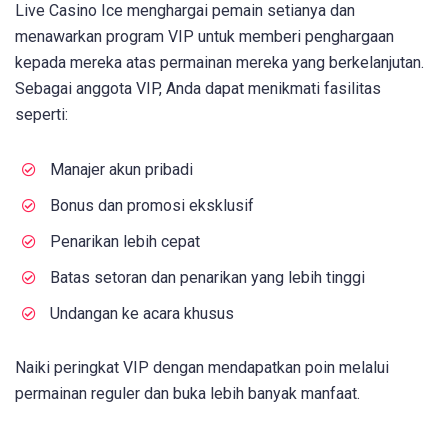
Live Casino Ice menghargai pemain setianya dan
menawarkan program VIP untuk memberi penghargaan
kepada mereka atas permainan mereka yang berkelanjutan.
Sebagai anggota VIP, Anda dapat menikmati fasilitas
seperti:
Manajer akun pribadi
Bonus dan promosi eksklusif
Penarikan lebih cepat
Batas setoran dan penarikan yang lebih tinggi
Undangan ke acara khusus
Naiki peringkat VIP dengan mendapatkan poin melalui
permainan reguler dan buka lebih banyak manfaat.