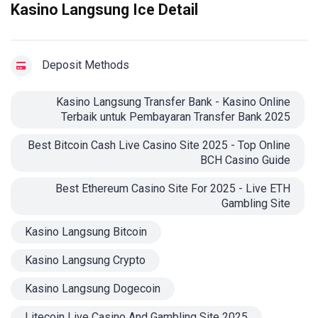
Kasino Langsung Ice Detail
Deposit Methods
Kasino Langsung Transfer Bank - Kasino Online
Terbaik untuk Pembayaran Transfer Bank 2025
Best Bitcoin Cash Live Casino Site 2025 - Top Online
BCH Casino Guide
Best Ethereum Casino Site For 2025 - Live ETH
Gambling Site
Kasino Langsung Bitcoin
Kasino Langsung Crypto
Kasino Langsung Dogecoin
Litecoin Live Casino And Gambling Site 2025