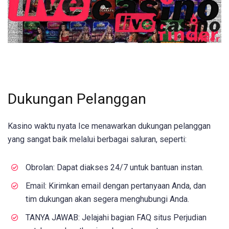
Dukungan Pelanggan
Kasino waktu nyata Ice menawarkan dukungan pelanggan
yang sangat baik melalui berbagai saluran, seperti:
Obrolan: Dapat diakses 24/7 untuk bantuan instan.
Email: Kirimkan email dengan pertanyaan Anda, dan
tim dukungan akan segera menghubungi Anda.
TANYA JAWAB: Jelajahi bagian FAQ situs Perjudian