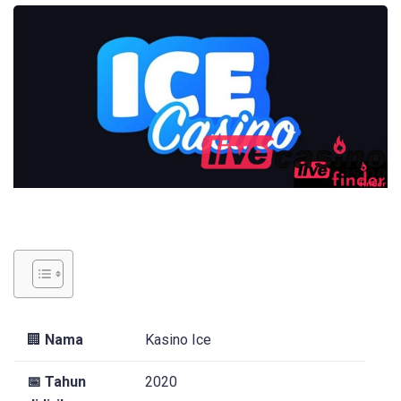
🏢
Nama
Kasino Ice
📅 Tahun
2020