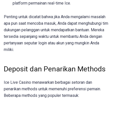
platform permainan real-time Ice.
Penting untuk dicatat bahwa jika Anda mengalami masalah
apa pun saat mencoba masuk, Anda dapat menghubungi tim
dukungan pelanggan untuk mendapatkan bantuan. Mereka
tersedia sepanjang waktu untuk membantu Anda dengan
pertanyaan seputar login atau akun yang mungkin Anda
miliki.
Deposit dan Penarikan Methods
Ice Live Casino menawarkan berbagai setoran dan
penarikan methods untuk memenuhi preferensi pemain.
Beberapa methods yang populer termasuk: