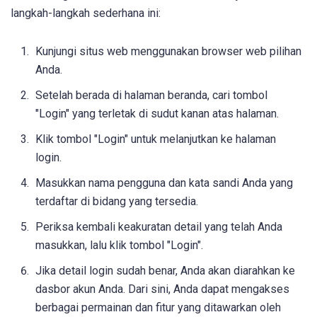
langkah-langkah sederhana ini:
Kunjungi situs web menggunakan browser web pilihan
Anda.
Setelah berada di halaman beranda, cari tombol
"Login" yang terletak di sudut kanan atas halaman.
Klik tombol "Login" untuk melanjutkan ke halaman
login.
Masukkan nama pengguna dan kata sandi Anda yang
terdaftar di bidang yang tersedia.
Periksa kembali keakuratan detail yang telah Anda
masukkan, lalu klik tombol "Login".
Jika detail login sudah benar, Anda akan diarahkan ke
dasbor akun Anda. Dari sini, Anda dapat mengakses
berbagai permainan dan fitur yang ditawarkan oleh