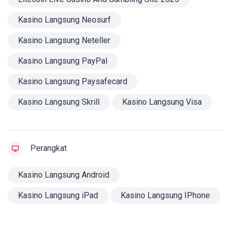
Kasino Langsung Neosurf
Kasino Langsung Neteller
Kasino Langsung PayPal
Kasino Langsung Paysafecard
Kasino Langsung Skrill
Kasino Langsung Visa
Perangkat
Kasino Langsung Android
Kasino Langsung iPad
Kasino Langsung IPhone