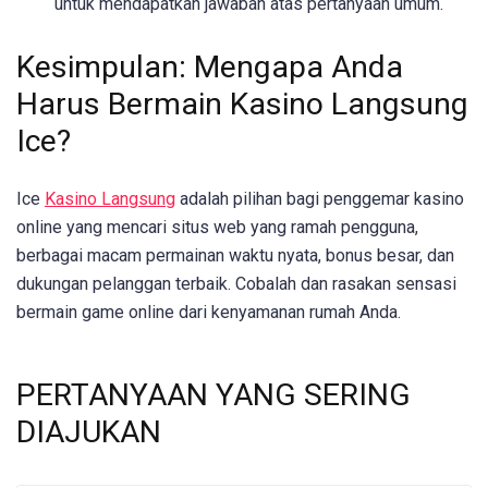
untuk mendapatkan jawaban atas pertanyaan umum.
Kesimpulan: Mengapa Anda
Harus Bermain Kasino Langsung
Ice?
Ice
Kasino Langsung
adalah pilihan bagi penggemar kasino
online yang mencari situs web yang ramah pengguna,
berbagai macam permainan waktu nyata, bonus besar, dan
dukungan pelanggan terbaik. Cobalah dan rasakan sensasi
bermain game online dari kenyamanan rumah Anda.
PERTANYAAN YANG SERING
DIAJUKAN