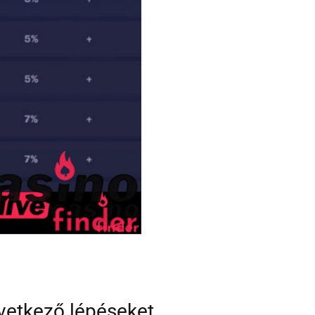
övetkező lépéseket