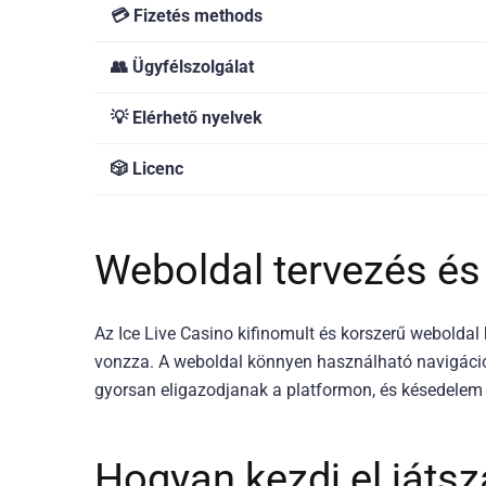
💳 Fizetés methods
👥 Ügyfélszolgálat
💡 Elérhető nyelvek
🎲 Licenc
Weboldal tervezés és
Az Ice Live Casino kifinomult és korszerű weboldal
vonzza. A weboldal könnyen használható navigációs
gyorsan eligazodjanak a platformon, és késedelem né
Hogyan kezdj el játsz