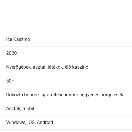
Ice Kaszinó
2020
Nyerőgépek, asztali játékok, élő kaszinó
50+
Üdvözlő bónusz, újratöltési bónusz, ingyenes pörgetések
Asztali, mobil
Windows, iOS, Android