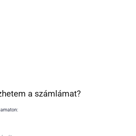
rizhetem a számlámat?
lyamaton: