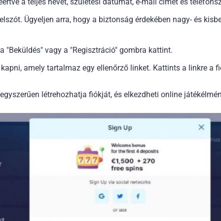
értve a teljes nevét, születési dátumát, e-mail címét és telefon
jelszót. Ügyeljen arra, hogy a biztonság érdekében nagy- és kisb
t a "Beküldés" vagy a "Regisztráció" gombra kattint.
 kapni, amely tartalmaz egy ellenőrző linket. Kattints a linkre 
egyszerűen létrehozhatja fiókját, és elkezdheti online játékélmén