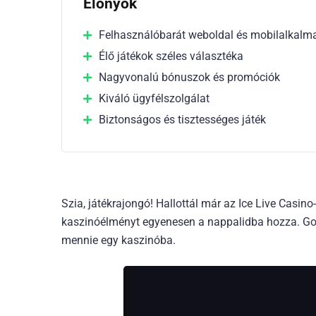
Előnyök
Felhasználóbarát weboldal és mobilalkalm
Élő játékok széles választéka
Nagyvonalú bónuszok és promóciók
Kiváló ügyfélszolgálat
Biztonságos és tisztességes játék
Szia, játékrajongó! Hallottál már az Ice Live Casino
kaszinóélményt egyenesen a nappalidba hozza. Gond
mennie egy kaszinóba.