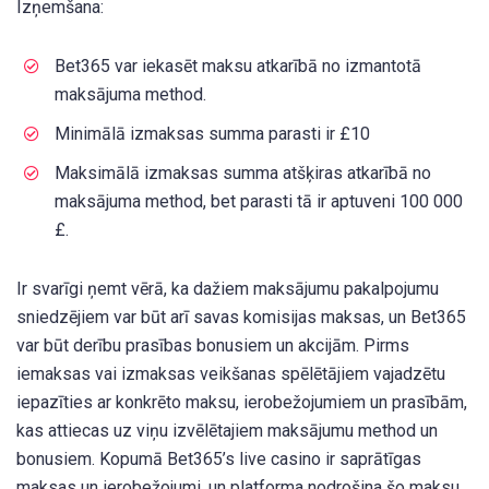
Izņemšana:
Bet365 var iekasēt maksu atkarībā no izmantotā
maksājuma method.
Minimālā izmaksas summa parasti ir £10
Maksimālā izmaksas summa atšķiras atkarībā no
maksājuma method, bet parasti tā ir aptuveni 100 000
£.
Ir svarīgi ņemt vērā, ka dažiem maksājumu pakalpojumu
sniedzējiem var būt arī savas komisijas maksas, un Bet365
var būt derību prasības bonusiem un akcijām. Pirms
iemaksas vai izmaksas veikšanas spēlētājiem vajadzētu
iepazīties ar konkrēto maksu, ierobežojumiem un prasībām,
kas attiecas uz viņu izvēlētajiem maksājumu method un
bonusiem. Kopumā Bet365’s live casino ir saprātīgas
maksas un ierobežojumi, un platforma nodrošina šo maksu