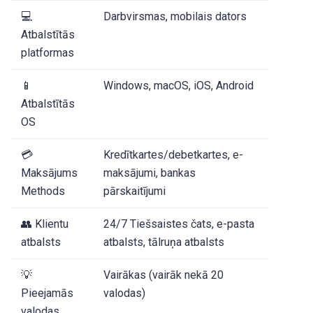
💻
Darbvirsmas, mobilais dators
Atbalstītās
platformas
📱
Windows, macOS, iOS, Android
Atbalstītās
OS
💳
Kredītkartes/debetkartes, e-
Maksājums
maksājumi, bankas
Methods
pārskaitījumi
👥 Klientu
24/7 Tiešsaistes čats, e-pasta
atbalsts
atbalsts, tālruņa atbalsts
💡
Vairākas (vairāk nekā 20
Pieejamās
valodas)
valodas