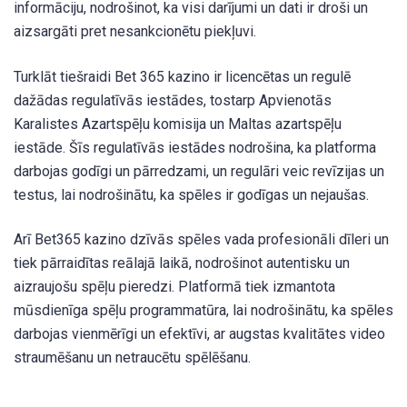
informāciju, nodrošinot, ka visi darījumi un dati ir droši un
aizsargāti pret nesankcionētu piekļuvi.
Turklāt tiešraidi Bet 365 kazino ir licencētas un regulē
dažādas regulatīvās iestādes, tostarp Apvienotās
Karalistes Azartspēļu komisija un Maltas azartspēļu
iestāde. Šīs regulatīvās iestādes nodrošina, ka platforma
darbojas godīgi un pārredzami, un regulāri veic revīzijas un
testus, lai nodrošinātu, ka spēles ir godīgas un nejaušas.
Arī Bet365 kazino dzīvās spēles vada profesionāli dīleri un
tiek pārraidītas reālajā laikā, nodrošinot autentisku un
aizraujošu spēļu pieredzi. Platformā tiek izmantota
mūsdienīga spēļu programmatūra, lai nodrošinātu, ka spēles
darbojas vienmērīgi un efektīvi, ar augstas kvalitātes video
straumēšanu un netraucētu spēlēšanu.