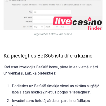
reģistrēties bet365 live casino
Kā pieslēgties Bet365 īstu dīleru kazino
Kad esat izveidojis Bet365 kontu, pieteikties vietnē ir ātri
un vienkārši. Lūk, kā pieteikties:
Dodieties uz Bet365 tīmekļa vietni un ekrāna augšējā
labajā stūrī noklikšķiniet uz pogas "Pieslēgties".
Ievadiet savu lietotājvārdu un paroli norādītajos