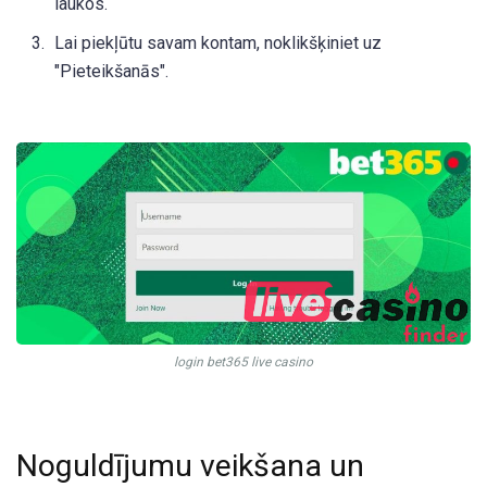
laukos.
Lai piekļūtu savam kontam, noklikšķiniet uz
"Pieteikšanās".
login bet365 live casino
Noguldījumu veikšana un