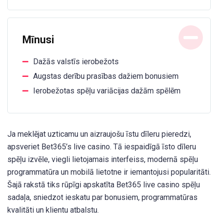
Mīnusi
Dažās valstīs ierobežots
Augstas derību prasības dažiem bonusiem
Ierobežotas spēļu variācijas dažām spēlēm
Ja meklējat uzticamu un aizraujošu īstu dīleru pieredzi,
apsveriet Bet365’s live casino. Tā iespaidīgā īsto dīleru
spēļu izvēle, viegli lietojamais interfeiss, modernā spēļu
programmatūra un mobilā lietotne ir iemantojusi popularitāti.
Šajā rakstā tiks rūpīgi apskatīta Bet365 live casino spēļu
sadaļa, sniedzot ieskatu par bonusiem, programmatūras
kvalitāti un klientu atbalstu.