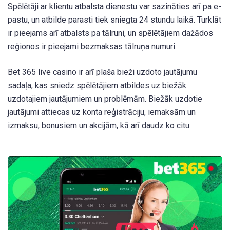
Spēlētāji ar klientu atbalsta dienestu var sazināties arī pa e-
pastu, un atbilde parasti tiek sniegta 24 stundu laikā. Turklāt
ir pieejams arī atbalsts pa tālruni, un spēlētājiem dažādos
reģionos ir pieejami bezmaksas tālruņa numuri.
Bet 365 live casino ir arī plaša bieži uzdoto jautājumu
sadaļa, kas sniedz spēlētājiem atbildes uz biežāk
uzdotajiem jautājumiem un problēmām. Biežāk uzdotie
jautājumi attiecas uz konta reģistrāciju, iemaksām un
izmaksu, bonusiem un akcijām, kā arī daudz ko citu.