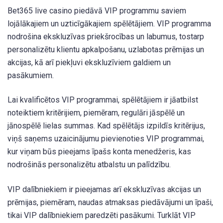
Bet365 live casino piedāvā VIP programmu saviem
lojālākajiem un uzticīgākajiem spēlētājiem. VIP programma
nodrošina ekskluzīvas priekšrocības un labumus, tostarp
personalizētu klientu apkalpošanu, uzlabotas prēmijas un
akcijas, kā arī piekļuvi ekskluzīviem galdiem un
pasākumiem.
Lai kvalificētos VIP programmai, spēlētājiem ir jāatbilst
noteiktiem kritērijiem, piemēram, regulāri jāspēlē un
jānospēlē lielas summas. Kad spēlētājs izpildīs kritērijus,
viņš saņems uzaicinājumu pievienoties VIP programmai,
kur viņam būs pieejams īpašs konta menedžeris, kas
nodrošinās personalizētu atbalstu un palīdzību.
VIP dalībniekiem ir pieejamas arī ekskluzīvas akcijas un
prēmijas, piemēram, naudas atmaksas piedāvājumi un īpaši,
tikai VIP dalībniekiem paredzēti pasākumi. Turklāt VIP