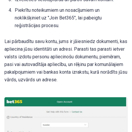
Piekrītu noteikumiem un nosacījumiem un
noklikšķiniet uz "Join Bet365", lai pabeigtu
reģistrācijas procesu.
Lai pārbaudītu savu kontu, jums ir jāiesniedz dokumenti, kas
apliecina jūsu identitāti un adresi. Parasti tas parasti ietver
valsts izdotu personu apliecinošu dokumentu, piemēram,
pasi vai autovadītāja apliecību, un rēķinu par komunālajiem
pakalpojumiem vai bankas konta izrakstu, kurā norādīts jūsu
vārds, uzvārds un adrese.