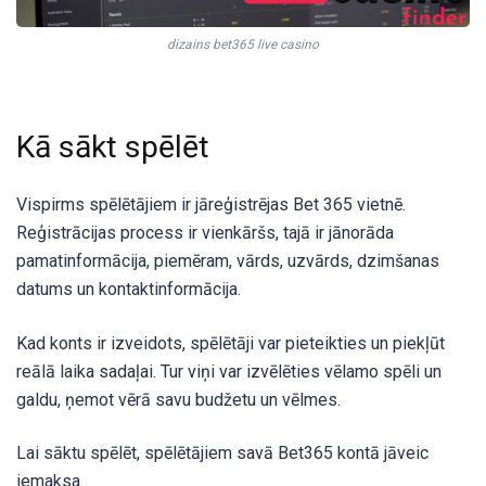
dizains bet365 live casino
Kā sākt spēlēt
Vispirms spēlētājiem ir jāreģistrējas Bet 365 vietnē.
Reģistrācijas process ir vienkāršs, tajā ir jānorāda
pamatinformācija, piemēram, vārds, uzvārds, dzimšanas
datums un kontaktinformācija.
Kad konts ir izveidots, spēlētāji var pieteikties un piekļūt
reālā laika sadaļai. Tur viņi var izvēlēties vēlamo spēli un
galdu, ņemot vērā savu budžetu un vēlmes.
Lai sāktu spēlēt, spēlētājiem savā Bet365 kontā jāveic
iemaksa.