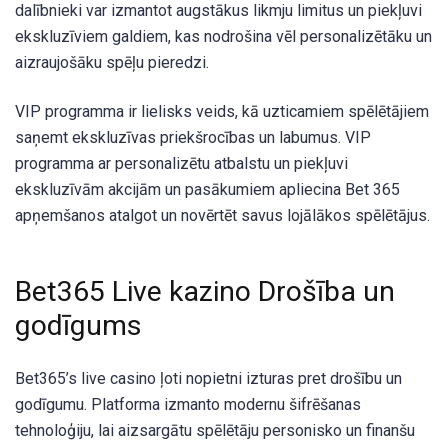
dalībnieki var izmantot augstākus likmju limitus un piekļuvi
ekskluzīviem galdiem, kas nodrošina vēl personalizētāku un
aizraujošāku spēļu pieredzi.
VIP programma ir lielisks veids, kā uzticamiem spēlētājiem
saņemt ekskluzīvas priekšrocības un labumus. VIP
programma ar personalizētu atbalstu un piekļuvi
ekskluzīvām akcijām un pasākumiem apliecina Bet 365
apņemšanos atalgot un novērtēt savus lojālākos spēlētājus.
Bet365 Live kazino Drošība un
godīgums
Bet365’s live casino ļoti nopietni izturas pret drošību un
godīgumu. Platforma izmanto modernu šifrēšanas
tehnoloģiju, lai aizsargātu spēlētāju personisko un finanšu