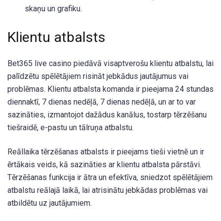
skaņu un grafiku.
Klientu atbalsts
Bet365 live casino piedāvā visaptverošu klientu atbalstu, lai
palīdzētu spēlētājiem risināt jebkādus jautājumus vai
problēmas. Klientu atbalsta komanda ir pieejama 24 stundas
diennaktī, 7 dienas nedēļā, 7 dienas nedēļā, un ar to var
sazināties, izmantojot dažādus kanālus, tostarp tērzēšanu
tiešraidē, e-pastu un tālruņa atbalstu.
Reāllaika tērzēšanas atbalsts ir pieejams tieši vietnē un ir
ērtākais veids, kā sazināties ar klientu atbalsta pārstāvi.
Tērzēšanas funkcija ir ātra un efektīva, sniedzot spēlētājiem
atbalstu reālajā laikā, lai atrisinātu jebkādas problēmas vai
atbildētu uz jautājumiem.