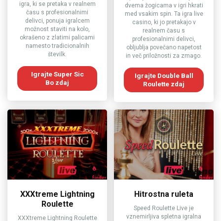
igra, ki se pretaka v realnem
dvema žogicama v igri hkrati
času s profesionalnimi
med vsakim spin. Ta igra live
delivci, ponuja igralcem
casino, ki jo pretakajo v
možnost staviti na kolo,
realnem času s
okrašeno z zlatimi palicami
profesionalnimi delivci,
namesto tradicionalnih
obljublja povečano napetost
številk.
in več priložnosti za zmago.
Igrajte Super Sic
Igrajte Double Ball
Bo zdaj
Roulette zdaj
XXXtreme Lightning
Hitrostna ruleta
Roulette
Speed Roulette Live je
vznemirljiva spletna igralna
XXXtreme Lightning Roulette