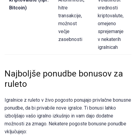
Bitcoin)
hitre
vrednosti
transakcije,
kriptovalute,
možnost
omejeno
večje
sprejemanje
zasebnosti
v nekaterih
igralnicah
Najboljše ponudbe bonusov za
ruleto
Igralnice z ruleto v živo pogosto ponujajo privlačne bonusne
ponudbe, da bi privabile nove igralce. Ti bonusi lahko
izboljšajo vašo igralno izkušnjo in vam dajo dodatne
možnosti za zmago. Nekatere pogoste bonusne ponudbe
vključujejo: