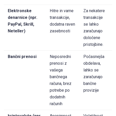
Elektronske
Hitre in varne
Za nekatere
denarnice (npr.
transakcije,
transakcije
PayPal, Skrill,
dodatna raven
se lahko
Neteller)
zasebnosti
zaračunajo
določene
pristojbine.
Bančni prenosi
Neposredni
Počasnejša
prenosi z
obdelava,
vašega
lahko se
bančnega
zaračunajo
računa, brez
bančne
potrebe po
provizije
dodatnih
računih
kriptovalute (npr.
Anonimnost,
Volatilnost