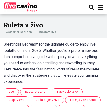
Ruleta v živo
LiveCasinoFinder.com
"
Ruleta v živo
Greetings! Get ready for the ultimate guide to enjoy live
roulette online in 2025. Whether you're a pro or a newbie,
this comprehensive guide will equip you with everything
you need to embark on a thrilling and rewarding journey.
Let's delve into the fascinating world of real-time roulette
and discover the strategies that will elevate your gaming
experience.
Vse
Baccarat v živo
Blackjack v živo
Craps v živo
Oddaje iger v živo
Loterija v živo Keno