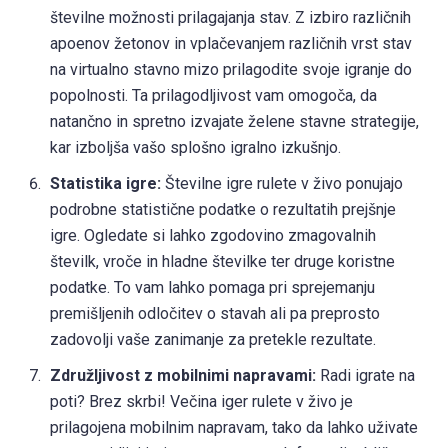
številne možnosti prilagajanja stav. Z izbiro različnih
apoenov žetonov in vplačevanjem različnih vrst stav
na virtualno stavno mizo prilagodite svoje igranje do
popolnosti. Ta prilagodljivost vam omogoča, da
natančno in spretno izvajate želene stavne strategije,
kar izboljša vašo splošno igralno izkušnjo.
Statistika igre:
Številne igre rulete v živo ponujajo
podrobne statistične podatke o rezultatih prejšnje
igre. Ogledate si lahko zgodovino zmagovalnih
številk, vroče in hladne številke ter druge koristne
podatke. To vam lahko pomaga pri sprejemanju
premišljenih odločitev o stavah ali pa preprosto
zadovolji vaše zanimanje za pretekle rezultate.
Združljivost z mobilnimi napravami:
Radi igrate na
poti? Brez skrbi! Večina iger rulete v živo je
prilagojena mobilnim napravam, tako da lahko uživate