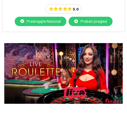
5.0
Predvajajte National
Preberi pregled