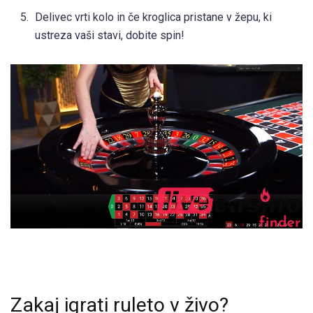
Delivec vrti kolo in če kroglica pristane v žepu, ki
ustreza vaši stavi, dobite spin!
Zakaj igrati ruleto v živo?