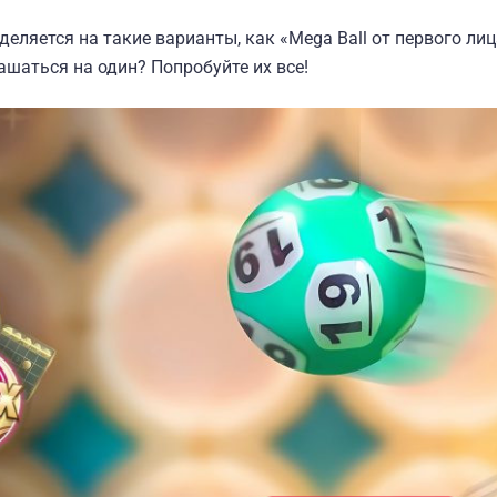
еляется на такие варианты, как «Mega Ball от первого лица»
лашаться на один? Попробуйте их все!