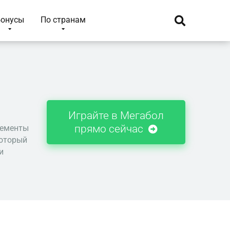
Бонусы
По странам
Играйте в Мегабол
прямо сейчас
элементы
который
и