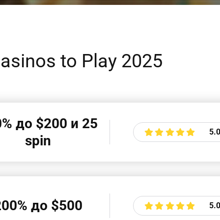
Casinos to Play 2025
% до $200 и 25
5.
spin
200% до $500
5.