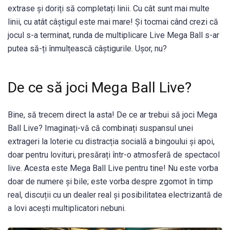
extrase și doriți să completați linii. Cu cât sunt mai multe
linii, cu atât câștigul este mai mare! Și tocmai când crezi că
jocul s-a terminat, runda de multiplicare Live Mega Ball s-ar
putea să-ți înmulțească câștigurile. Ușor, nu?
De ce să joci Mega Ball Live?
Bine, să trecem direct la asta! De ce ar trebui să joci Mega
Ball Live? Imaginați-vă că combinați suspansul unei
extrageri la loterie cu distracția socială a bingoului și apoi,
doar pentru lovituri, presărați într-o atmosferă de spectacol
live. Acesta este Mega Ball Live pentru tine! Nu este vorba
doar de numere și bile; este vorba despre zgomot în timp
real, discuții cu un dealer real și posibilitatea electrizantă de
a lovi acești multiplicatori nebuni.