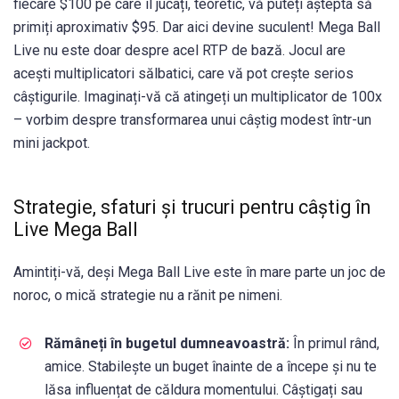
fiecare $100 pe care îl jucați, teoretic, vă puteți aștepta să
primiți aproximativ $95. Dar aici devine suculent! Mega Ball
Live nu este doar despre acel RTP de bază. Jocul are
acești multiplicatori sălbatici, care vă pot crește serios
câștigurile. Imaginați-vă că atingeți un multiplicator de 100x
– vorbim despre transformarea unui câștig modest într-un
mini jackpot.
Strategie, sfaturi și trucuri pentru câștig în
Live Mega Ball
Amintiți-vă, deși Mega Ball Live este în mare parte un joc de
noroc, o mică strategie nu a rănit pe nimeni.
Rămâneți în bugetul dumneavoastră:
În primul rând,
amice. Stabilește un buget înainte de a începe și nu te
lăsa influențat de căldura momentului. Câștigați sau