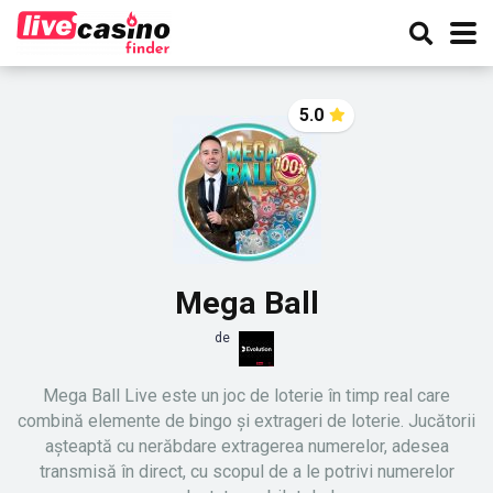
5.0
Mega Ball
de
Mega Ball Live este un joc de loterie în timp real care
combină elemente de bingo și extrageri de loterie. Jucătorii
așteaptă cu nerăbdare extragerea numerelor, adesea
transmisă în direct, cu scopul de a le potrivi numerelor