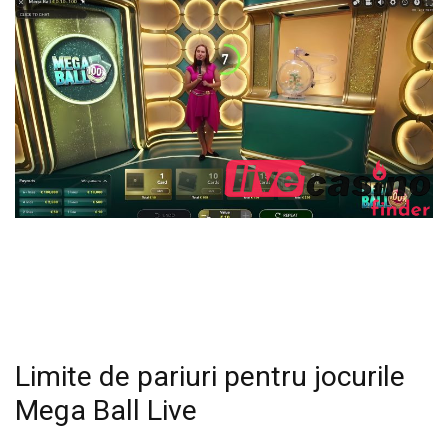
Limite de pariuri pentru jocurile
Mega Ball Live