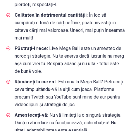
pierdeți, respectați-l.
Calitatea în detrimentul cantității:
În loc să
cumpărați o tonă de cărți ieftine, poate investiți în
câteva cărți mai valoroase. Uneori, mai puțin înseamnă
mai mult!
Păstrați-l rece:
Live Mega Ball este un amestec de
noroc și strategie. Nu te enerva dacă lucrurile nu merg
așa cum vrei tu. Respiră adânc și nu uita - totul este
de bună voie.
Rămâneți la curent:
Ești nou la Mega Ball? Petreceți
ceva timp uitându-vă la alții cum joacă. Platforme
precum Twitch sau YouTube sunt mine de aur pentru
videoclipuri și strategii de joc.
Amestecați-vă:
Nu vă limitați la o singură strategie.
Dacă o abordare nu funcționează, schimbați-o! Nu
uitați, adaptabilitatea este esențială.