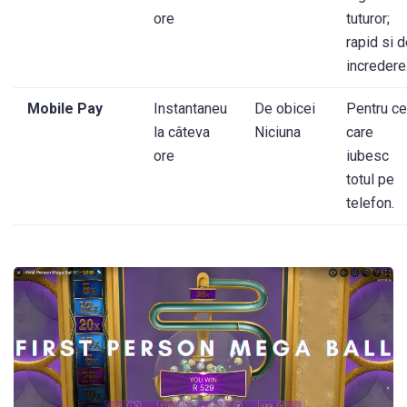
ore
tuturor;
rapid si 
incredere
Mobile Pay
Instantaneu
De obicei
Pentru ce
la câteva
Niciuna
care
ore
iubesc
totul pe
telefon.