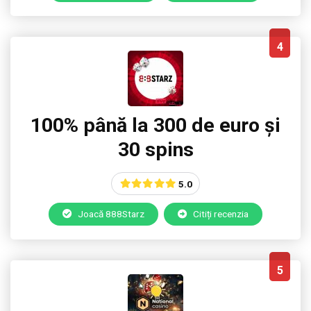
4
100% până la 300 de euro și
30 spins
5.0
Joacă 888Starz
Citiți recenzia
5