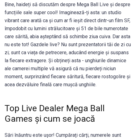
Bine, haideți să discutăm despre Mega Ball Live și despre
funcțiile sale super cool! Imaginează-ți asta: un studio
vibrant care arată ca și cum ar fi ieșit direct dintr-un film SF,
împodobit cu lumini strălucitoare și 51 de bile numerotate
care sărită, abia așteptând să schimbe ziua cuiva. Dar asta
nu este tot! Gazdele live? Nu sunt prezentatorii tăi de zi cu
zi; sunt ca viața de petrecere, aducând energie și suspans
la fiecare extragere. Și obțineți asta - unghiurile dinamice
ale camerei multiple vă asigură că nu pierdeți niciun
moment, surprinzând fiecare săritură, fiecare rostogolire și
acea dezvăluire finală care mușcă unghiile.
Top Live Dealer Mega Ball
Games și cum se joacă
Sări înăuntru este ușor! Cumpărați cărți, numerele sunt