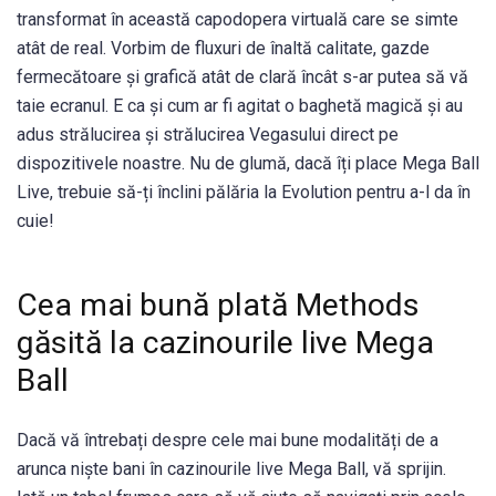
transformat în această capodopera virtuală care se simte
atât de real. Vorbim de fluxuri de înaltă calitate, gazde
fermecătoare și grafică atât de clară încât s-ar putea să vă
taie ecranul. E ca și cum ar fi agitat o baghetă magică și au
adus strălucirea și strălucirea Vegasului direct pe
dispozitivele noastre. Nu de glumă, dacă îți place Mega Ball
Live, trebuie să-ți înclini pălăria la Evolution pentru a-l da în
cuie!
Cea mai bună plată Methods
găsită la cazinourile live Mega
Ball
Dacă vă întrebați despre cele mai bune modalități de a
arunca niște bani în cazinourile live Mega Ball, vă sprijin.