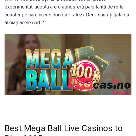
experimentat, acesta are o atmosferă palpitantă de roller
coaster pe care nu vei dori să-l ratezi. Deci, sunteți gata să
aliniați acele cărți?
Best Mega Ball Live Casinos to