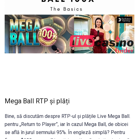
Mega Ball RTP și plăți
Bine, să discutăm despre RTP-ul și plățile Live Mega Ball.
pentru „Return to Player”, iar în cazul Mega Ball, de obicei
se află în jurul semnului 95%. În engleză simplă? Pentru