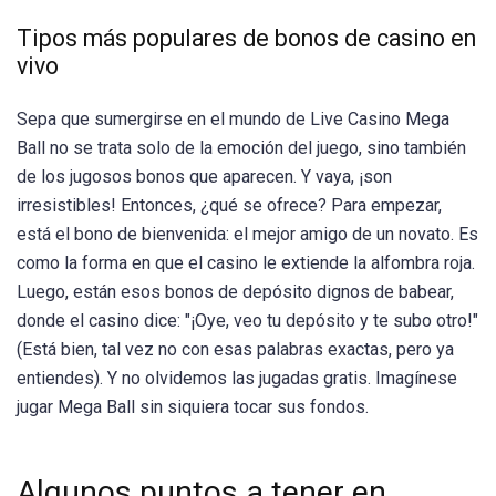
Tipos más populares de bonos de casino en
vivo
Sepa que sumergirse en el mundo de Live Casino Mega
Ball no se trata solo de la emoción del juego, sino también
de los jugosos bonos que aparecen. Y vaya, ¡son
irresistibles! Entonces, ¿qué se ofrece? Para empezar,
está el bono de bienvenida: el mejor amigo de un novato. Es
como la forma en que el casino le extiende la alfombra roja.
Luego, están esos bonos de depósito dignos de babear,
donde el casino dice: "¡Oye, veo tu depósito y te subo otro!"
(Está bien, tal vez no con esas palabras exactas, pero ya
entiendes). Y no olvidemos las jugadas gratis. Imagínese
jugar Mega Ball sin siquiera tocar sus fondos.
Algunos puntos a tener en