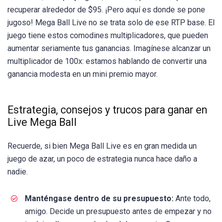
recuperar alrededor de $95. ¡Pero aquí es donde se pone
jugoso! Mega Ball Live no se trata solo de ese RTP base. El
juego tiene estos comodines multiplicadores, que pueden
aumentar seriamente tus ganancias. Imagínese alcanzar un
multiplicador de 100x: estamos hablando de convertir una
ganancia modesta en un mini premio mayor.
Estrategia, consejos y trucos para ganar en
Live Mega Ball
Recuerde, si bien Mega Ball Live es en gran medida un
juego de azar, un poco de estrategia nunca hace daño a
nadie.
Manténgase dentro de su presupuesto:
Ante todo,
amigo. Decide un presupuesto antes de empezar y no