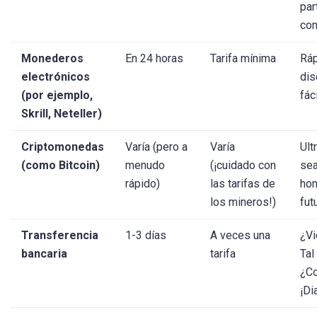
par
con
Monederos
En 24 horas
Tarifa mínima
Ráp
electrónicos
dis
(por ejemplo,
fác
Skrill, Neteller)
Criptomonedas
Varía (pero a
Varía
Ult
(como Bitcoin)
menudo
(¡cuidado con
se
rápido)
las tarifas de
hon
los mineros!)
fut
Transferencia
1-3 días
A veces una
¿Vi
bancaria
tarifa
Tal
¿Co
¡Di