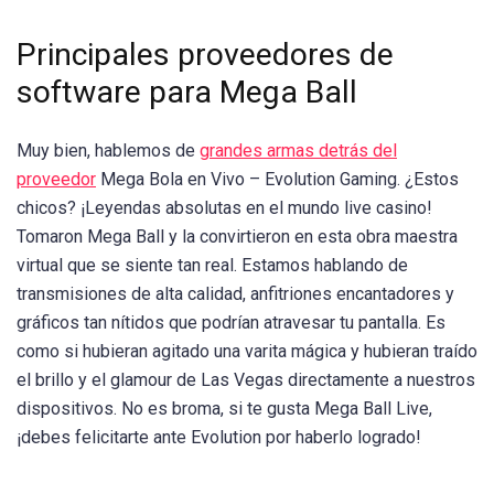
Principales proveedores de
software para Mega Ball
Muy bien, hablemos de
grandes armas detrás del
proveedor
Mega Bola en Vivo – Evolution Gaming. ¿Estos
chicos? ¡Leyendas absolutas en el mundo live casino!
Tomaron Mega Ball y la convirtieron en esta obra maestra
virtual que se siente tan real. Estamos hablando de
transmisiones de alta calidad, anfitriones encantadores y
gráficos tan nítidos que podrían atravesar tu pantalla. Es
como si hubieran agitado una varita mágica y hubieran traído
el brillo y el glamour de Las Vegas directamente a nuestros
dispositivos. No es broma, si te gusta Mega Ball Live,
¡debes felicitarte ante Evolution por haberlo logrado!