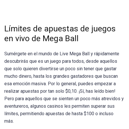
Límites de apuestas de juegos
en vivo de Mega Ball
Sumérgete en el mundo de Live Mega Ball y rápidamente
descubrirás que es un juego para todos, desde aquellos
que solo quieren divertirse un poco sin tener que gastar
mucho dinero, hasta los grandes gastadores que buscan
esa emoción masiva. Por lo general, puedes empezar a
realizar apuestas por tan solo $0,10. ¡Sí, has leído bien!
Pero para aquellos que se sienten un poco más atrevidos y
aventureros, algunos casinos les permiten superar sus
límites, permitiendo apuestas de hasta $100 o incluso
más.