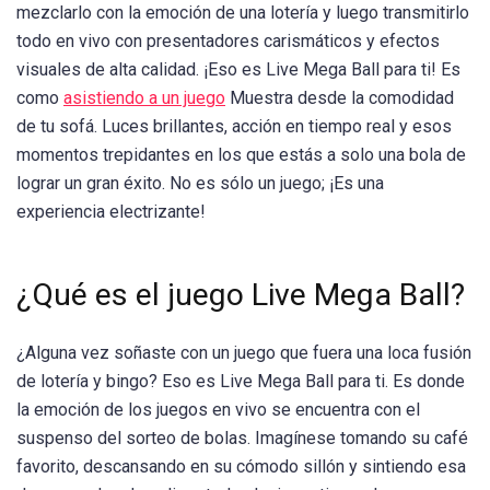
mezclarlo con la emoción de una lotería y luego transmitirlo
todo en vivo con presentadores carismáticos y efectos
visuales de alta calidad. ¡Eso es Live Mega Ball para ti! Es
como
asistiendo a un juego
Muestra desde la comodidad
de tu sofá. Luces brillantes, acción en tiempo real y esos
momentos trepidantes en los que estás a solo una bola de
lograr un gran éxito. No es sólo un juego; ¡Es una
experiencia electrizante!
¿Qué es el juego Live Mega Ball?
¿Alguna vez soñaste con un juego que fuera una loca fusión
de lotería y bingo? Eso es Live Mega Ball para ti. Es donde
la emoción de los juegos en vivo se encuentra con el
suspenso del sorteo de bolas. Imagínese tomando su café
favorito, descansando en su cómodo sillón y sintiendo esa