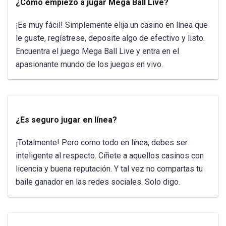
¿Cómo empiezo a jugar Mega Ball Live?
¡Es muy fácil! Simplemente elija un casino en línea que
le guste, regístrese, deposite algo de efectivo y listo.
Encuentra el juego Mega Ball Live y entra en el
apasionante mundo de los juegos en vivo.
¿Es seguro jugar en línea?
¡Totalmente! Pero como todo en línea, debes ser
inteligente al respecto. Cíñete a aquellos casinos con
licencia y buena reputación. Y tal vez no compartas tu
baile ganador en las redes sociales. Solo digo.