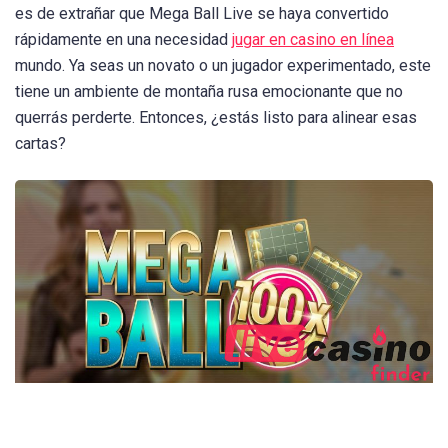
es de extrañar que Mega Ball Live se haya convertido
rápidamente en una necesidad
jugar en casino en línea
mundo. Ya seas un novato o un jugador experimentado, este
tiene un ambiente de montaña rusa emocionante que no
querrás perderte. Entonces, ¿estás listo para alinear esas
cartas?