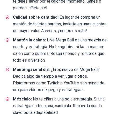
te dejes llevar por el calor del momento. Ganes o
pierdas, cíñete a él.
Calidad sobre cantidad:
En lugar de comprar un
montón de tarjetas baratas, invierte en unas cuantas
de mayor valor. A veces, ¡menos es más!
Mantén la calma:
Live Mega Ball es una mezcla de
suerte y estrategia. No te agobies si las cosas no
salen como quieres. Respira hondo y recuerda que
todo es diversión.
Manténgase al día:
¿Eres nuevo en Mega Ball?
Dedica algo de tiempo a ver jugar a otros.
Plataformas como Twitch o YouTube son minas de
oro para vídeos de juego y estrategias.
Mézclalo:
No te ciñas a una sola estrategia. Si una
estrategia no funciona, cámbiala. Recuerda que la
clave es la adaptabilidad.