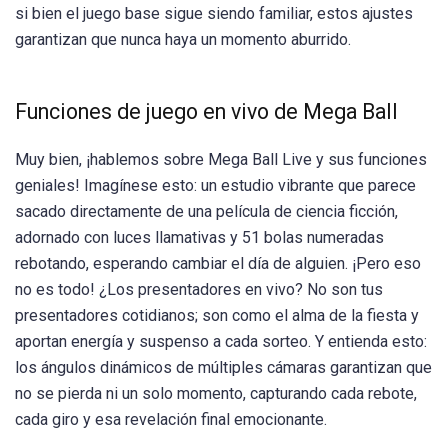
si bien el juego base sigue siendo familiar, estos ajustes
garantizan que nunca haya un momento aburrido.
Funciones de juego en vivo de Mega Ball
Muy bien, ¡hablemos sobre Mega Ball Live y sus funciones
geniales! Imagínese esto: un estudio vibrante que parece
sacado directamente de una película de ciencia ficción,
adornado con luces llamativas y 51 bolas numeradas
rebotando, esperando cambiar el día de alguien. ¡Pero eso
no es todo! ¿Los presentadores en vivo? No son tus
presentadores cotidianos; son como el alma de la fiesta y
aportan energía y suspenso a cada sorteo. Y entienda esto:
los ángulos dinámicos de múltiples cámaras garantizan que
no se pierda ni un solo momento, capturando cada rebote,
cada giro y esa revelación final emocionante.