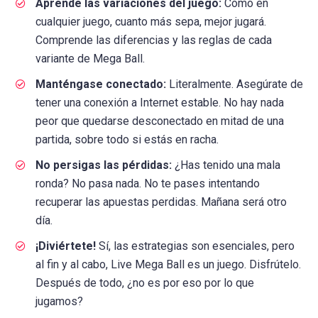
Aprende las variaciones del juego:
Como en
cualquier juego, cuanto más sepa, mejor jugará.
Comprende las diferencias y las reglas de cada
variante de Mega Ball.
Manténgase conectado:
Literalmente. Asegúrate de
tener una conexión a Internet estable. No hay nada
peor que quedarse desconectado en mitad de una
partida, sobre todo si estás en racha.
No persigas las pérdidas:
¿Has tenido una mala
ronda? No pasa nada. No te pases intentando
recuperar las apuestas perdidas. Mañana será otro
día.
¡Diviértete!
Sí, las estrategias son esenciales, pero
al fin y al cabo, Live Mega Ball es un juego. Disfrútelo.
Después de todo, ¿no es por eso por lo que
jugamos?