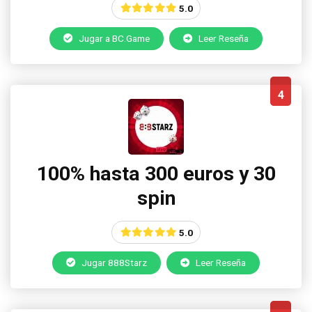
5.0
Jugar a BC.Game
Leer Reseña
4
100% hasta 300 euros y 30
spin
5.0
Jugar 888Starz
Leer Reseña