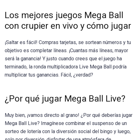
Los mejores juegos Mega Ball
con crupier en vivo y cómo jugar
¡Saltar es fácil! Compras tarjetas, se sortean números y tu
objetivo es completar líneas. ¡Cuantas más líneas, mayor
será la ganancia! Y justo cuando crees que el juego ha
terminado, la ronda multiplicadora Live Mega Ball podría
multiplicar tus ganancias. Fácil, ¿verdad?
¿Por qué jugar Mega Ball Live?
Muy bien, ¡vamos directo al grano! ¿Por qué deberías jugar
Mega Ball Live? Imagínese combinar el suspenso de un
sorteo de lotería con la diversión social del bingo y luego,
solo por diversión, disfrutar de una atmósfera de