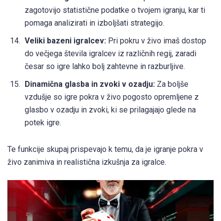
zagotovijo statistične podatke o tvojem igranju, kar ti
pomaga analizirati in izboljšati strategijo.
Veliki bazeni igralcev:
Pri pokru v živo imaš dostop
do večjega števila igralcev iz različnih regij, zaradi
česar so igre lahko bolj zahtevne in razburljive.
Dinamična glasba in zvoki v ozadju:
Za boljše
vzdušje so igre pokra v živo pogosto opremljene z
glasbo v ozadju in zvoki, ki se prilagajajo glede na
potek igre.
Te funkcije skupaj prispevajo k temu, da je igranje pokra v
živo zanimiva in realistična izkušnja za igralce.