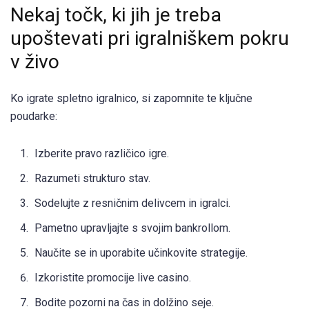
Nekaj točk, ki jih je treba
upoštevati pri igralniškem pokru
v živo
Ko igrate spletno igralnico, si zapomnite te ključne
poudarke:
Izberite pravo različico igre.
Razumeti strukturo stav.
Sodelujte z resničnim delivcem in igralci.
Pametno upravljajte s svojim bankrollom.
Naučite se in uporabite učinkovite strategije.
Izkoristite promocije live casino.
Bodite pozorni na čas in dolžino seje.