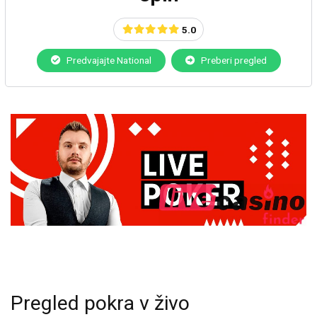
5.0
Predvajajte National
Preberi pregled
Pregled pokra v živo