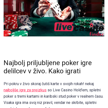
Najbolj priljubljene poker igre
delilcev v živo. Kako igrati
Pri pokru v živo skoraj čutiš karte v svojih rokah! nekaj
najboljše igre za preizkus
so Live Casino Hold'em, spletni
poker s tremi kartami in karibski stud poker v realnem času.
Vsaka igra ima svoj niz pravil, vendar ne skrbite, spletni