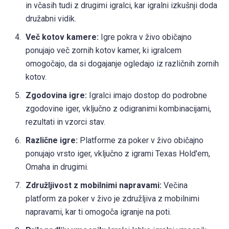
in včasih tudi z drugimi igralci, kar igralni izkušnji doda
družabni vidik.
Več kotov kamere:
Igre pokra v živo običajno
ponujajo več zornih kotov kamer, ki igralcem
omogočajo, da si dogajanje ogledajo iz različnih zornih
kotov.
Zgodovina igre:
Igralci imajo dostop do podrobne
zgodovine iger, vključno z odigranimi kombinacijami,
rezultati in vzorci stav.
Različne igre:
Platforme za poker v živo običajno
ponujajo vrsto iger, vključno z igrami Texas Hold'em,
Omaha in drugimi.
Združljivost z mobilnimi napravami:
Večina
platform za poker v živo je združljiva z mobilnimi
napravami, kar ti omogoča igranje na poti.