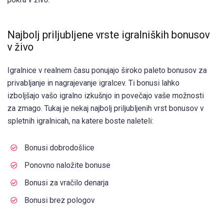
Najbolj priljubljene vrste igralniških bonusov
v živo
Igralnice v realnem času ponujajo široko paleto bonusov za
privabljanje in nagrajevanje igralcev. Ti bonusi lahko
izboljšajo vašo igralno izkušnjo in povečajo vaše možnosti
za zmago. Tukaj je nekaj najbolj priljubljenih vrst bonusov v
spletnih igralnicah, na katere boste naleteli:
Bonusi dobrodošlice
Ponovno naložite bonuse
Bonusi za vračilo denarja
Bonusi brez pologov