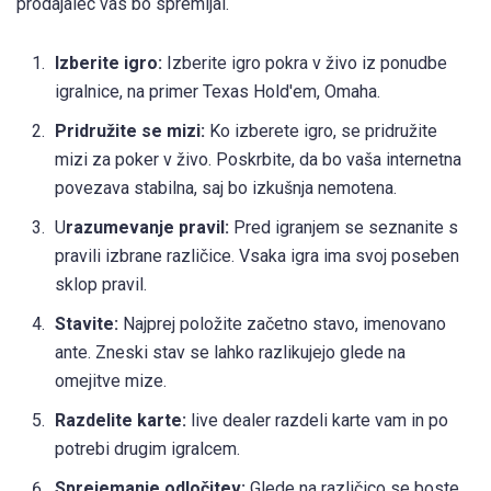
prodajalec vas bo spremljal.
Izberite igro:
Izberite igro pokra v živo iz ponudbe
igralnice, na primer Texas Hold'em, Omaha.
Pridružite se mizi:
Ko izberete igro, se pridružite
mizi za poker v živo. Poskrbite, da bo vaša internetna
povezava stabilna, saj bo izkušnja nemotena.
U
razumevanje pravil:
Pred igranjem se seznanite s
pravili izbrane različice. Vsaka igra ima svoj poseben
sklop pravil.
Stavite:
Najprej položite začetno stavo, imenovano
ante. Zneski stav se lahko razlikujejo glede na
omejitve mize.
Razdelite karte:
live dealer razdeli karte vam in po
potrebi drugim igralcem.
Sprejemanje odločitev:
Glede na različico se boste