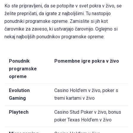
Ko ste pripravljeni, da se potopite v svet pokra v živo, se
želite prepričati, da igrate z najboljšimi. Tu nastopijo
ponudniki programske opreme. Zamislite si jih kot
čarovnike za zaveso, ki ustvarjajo čarovnijo. Oglejmo si
nekaj najboljših ponudnikov programske opreme:
Ponudnik
Pomembne igre pokra v živo
programske
opreme
Evolution
Casino Hold'em v živo, poker s
Gaming
tremi kartami v živo
Playtech
Casino Stud Poker v živo, bonus
poker Texas Hold'em v živo