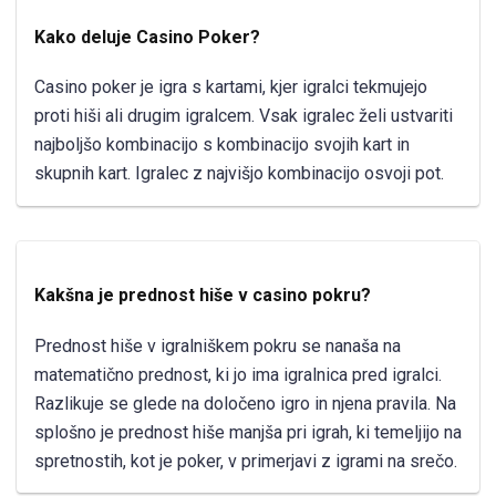
Kako deluje Casino Poker?
Casino poker je igra s kartami, kjer igralci tekmujejo
proti hiši ali drugim igralcem. Vsak igralec želi ustvariti
najboljšo kombinacijo s kombinacijo svojih kart in
skupnih kart. Igralec z najvišjo kombinacijo osvoji pot.
Kakšna je prednost hiše v casino pokru?
Prednost hiše v igralniškem pokru se nanaša na
matematično prednost, ki jo ima igralnica pred igralci.
Razlikuje se glede na določeno igro in njena pravila. Na
splošno je prednost hiše manjša pri igrah, ki temeljijo na
spretnostih, kot je poker, v primerjavi z igrami na srečo.