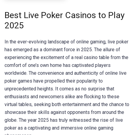
Best Live Poker Casinos to Play
2025
In the ever-evolving landscape of online gaming, live poker
has emerged as a dominant force in 2025. The allure of
experiencing the excitement of a real casino table from the
comfort of one’s own home has captivated players
worldwide. The convenience and authenticity of online live
poker games have propelled their popularity to
unprecedented heights. It comes as no surprise that
enthusiasts and newcomers alike are flocking to these
virtual tables, seeking both entertainment and the chance to
showcase their skills against opponents from around the
globe. The year 2025 has truly witnessed the rise of live
poker as a captivating and immersive online gaming