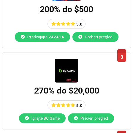
200% do $500
5.0
Predvajajte VAVADA
Preberi pregled
3
270% do $20,000
5.0
Igrajte BC.Game
Preberi pregled