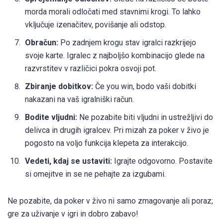
morda morali odločati med stavnimi krogi. To lahko
vključuje izenačitev, povišanje ali odstop.
Obračun:
Po zadnjem krogu stav igralci razkrijejo
svoje karte. Igralec z najboljšo kombinacijo glede na
razvrstitev v različici pokra osvoji pot.
Zbiranje dobitkov:
Če you win, bodo vaši dobitki
nakazani na vaš igralniški račun.
Bodite vljudni:
Ne pozabite biti vljudni in ustrežljivi do
delivca in drugih igralcev. Pri mizah za poker v živo je
pogosto na voljo funkcija klepeta za interakcijo.
Vedeti, kdaj se ustaviti:
Igrajte odgovorno. Postavite
si omejitve in se ne pehajte za izgubami.
Ne pozabite, da poker v živo ni samo zmagovanje ali poraz;
gre za uživanje v igri in dobro zabavo!