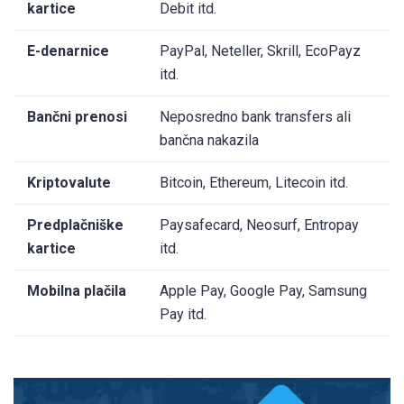
kartice
Debit itd.
E-denarnice
PayPal, Neteller, Skrill, EcoPayz
itd.
Bančni prenosi
Neposredno bank transfers ali
bančna nakazila
Kriptovalute
Bitcoin, Ethereum, Litecoin itd.
Predplačniške
Paysafecard, Neosurf, Entropay
kartice
itd.
Mobilna plačila
Apple Pay, Google Pay, Samsung
Pay itd.