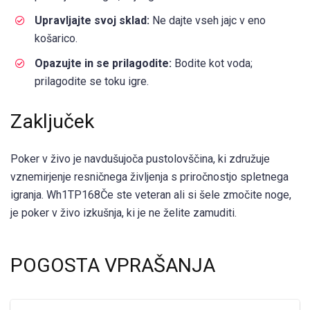
Upravljajte svoj sklad:
Ne dajte vseh jajc v eno
košarico.
Opazujte in se prilagodite:
Bodite kot voda;
prilagodite se toku igre.
Zaključek
Poker v živo je navdušujoča pustolovščina, ki združuje
vznemirjenje resničnega življenja s priročnostjo spletnega
igranja. Wh1TP168Če ste veteran ali si šele zmočite noge,
je poker v živo izkušnja, ki je ne želite zamuditi.
POGOSTA VPRAŠANJA