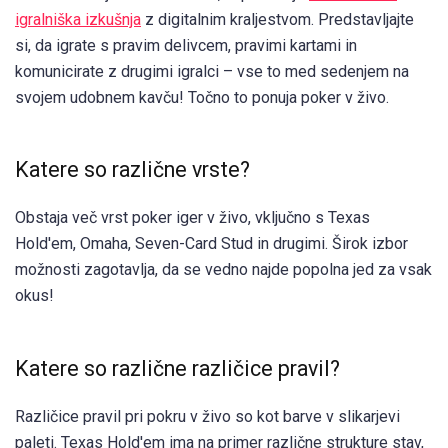
igralniška izkušnja
z digitalnim kraljestvom. Predstavljajte
si, da igrate s pravim delivcem, pravimi kartami in
komunicirate z drugimi igralci – vse to med sedenjem na
svojem udobnem kavču! Točno to ponuja poker v živo.
Katere so različne vrste?
Obstaja več vrst poker iger v živo, vključno s Texas
Hold'em, Omaha, Seven-Card Stud in drugimi. Širok izbor
možnosti zagotavlja, da se vedno najde popolna jed za vsak
okus!
Katere so različne različice pravil?
Različice pravil pri pokru v živo so kot barve v slikarjevi
paleti. Texas Hold'em ima na primer različne strukture stav,