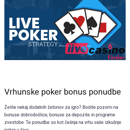
Vrhunske poker bonus ponudbe
Želite nekaj dodatnih žetonov za igro? Bodite pozorni na
bonuse dobrodošlice, bonuse za depozite in programe
zvestobe. Te ponudbe so kot češnja na vrhu vaše izkušnje
pokra v živo.