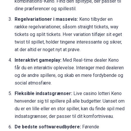
kombinations-Keno. Find den spiltype, der passer til
dine præferencer og spillestil.
Regelvariationer i massevis:
Keno tilbyder en
række regelvariationer, såsom straight tickets, way
tickets og split tickets. Hver variation tilføjer sit eget
twist til spillet, holder tingene interessante og sikrer,
at der altid er noget nyt at prøve.
Interaktivt gameplay:
Med Real-time dealer Keno
får du en interaktiv oplevelse. Interager med dealeren
og de andre spillere, og skab en mere fordybende og
social atmosfære.
Fleksible indsatsgrænser:
Live casino lotteri Keno
henvender sig til spillere på alle budgetter. Uanset om
du er en lille eller en stor spiller, kan du finde spil med
indsatsgrænser, der passer til dit komfortniveau.
De bedste softwareudbydere:
Førende