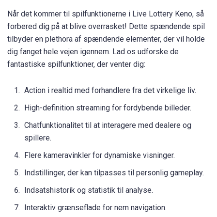
Når det kommer til spilfunktionerne i Live Lottery Keno, så
forbered dig på at blive overrasket! Dette spændende spil
tilbyder en plethora af spændende elementer, der vil holde
dig fanget hele vejen igennem. Lad os udforske de
fantastiske spilfunktioner, der venter dig:
Action i realtid med forhandlere fra det virkelige liv.
High-definition streaming for fordybende billeder.
Chatfunktionalitet til at interagere med dealere og
spillere.
Flere kameravinkler for dynamiske visninger.
Indstillinger, der kan tilpasses til personlig gameplay.
Indsatshistorik og statistik til analyse.
Interaktiv grænseflade for nem navigation.