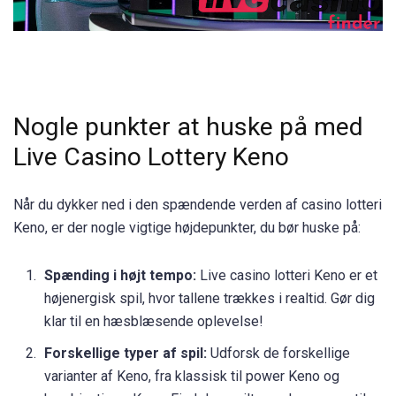
Nogle punkter at huske på med
Live Casino Lottery Keno
Når du dykker ned i den spændende verden af casino lotteri
Keno, er der nogle vigtige højdepunkter, du bør huske på:
Spænding i højt tempo:
Live casino lotteri Keno er et
højenergisk spil, hvor tallene trækkes i realtid. Gør dig
klar til en hæsblæsende oplevelse!
Forskellige typer af spil:
Udforsk de forskellige
varianter af Keno, fra klassisk til power Keno og