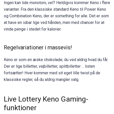
Ingen kan lide monotoni, vel? Heldigvis kommer Keno i flere
varianter. Fra den klassiske standard Keno til Power Keno
og Combination Keno, der er something for alle. Det er som
at have en isbar lige ved hånden, men med chancer for at
vinde penge i stedet for kalorier.
Regelvariationer i massevis!
Keno er som en æske chokolade; du ved aldrig hvad du får.
Der er lige billetter, vejbilletter, splitbilletter ... listen
fortsætter! Hver kommer med sit eget lille twist på de
klassiske regler, så du aldrig mangler valg.
Live Lottery Keno Gaming-
funktioner