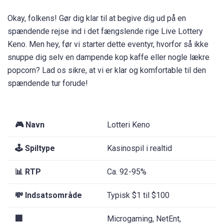
Okay, folkens! Gør dig klar til at begive dig ud på en
spændende rejse ind i det fængslende rige Live Lottery
Keno. Men hey, før vi starter dette eventyr, hvorfor så ikke
snuppe dig selv en dampende kop kaffe eller nogle lækre
popcorn? Lad os sikre, at vi er klar og komfortable til den
spændende tur forude!
🎮 Navn
Lotteri Keno
🕹️ Spiltype
Kasinospil i realtid
📊 RTP
Ca. 92-95%
💸 Indsatsområde
Typisk $1 til $100
🏢
Microgaming, NetEnt,