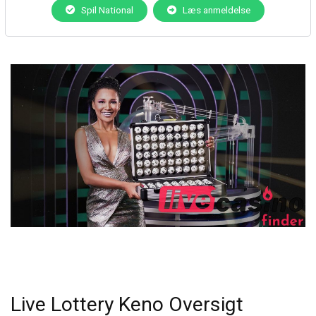
Spil National
Læs anmeldelse
Live Lottery Keno Oversigt