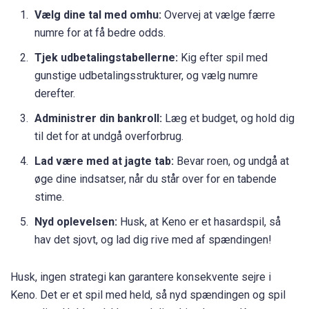
Vælg dine tal med omhu:
Overvej at vælge færre
numre for at få bedre odds.
Tjek udbetalingstabellerne:
Kig efter spil med
gunstige udbetalingsstrukturer, og vælg numre
derefter.
Administrer din bankroll:
Læg et budget, og hold dig
til det for at undgå overforbrug.
Lad være med at jagte tab:
Bevar roen, og undgå at
øge dine indsatser, når du står over for en tabende
stime.
Nyd oplevelsen:
Husk, at Keno er et hasardspil, så
hav det sjovt, og lad dig rive med af spændingen!
Husk, ingen strategi kan garantere konsekvente sejre i
Keno. Det er et spil med held, så nyd spændingen og spil