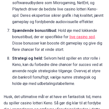
softwareudbydere som Microgaming, NetEnt, og
Playtech driver de bedste live casino lotteri Keno-
spil. Deres ekspertise sikrer grafik i høj kvalitet, jævnt
gameplay og fordybende audiovisuelle effekter.
Spændende bonustilbud:
Hold øje med lokkende
bonustilbud, der er specifikke for
live casino spil
.
Disse bonusser kan booste dit gameplay og give dig
flere chancer for at vinde stort.
Strategi og held:
Selvom held spiller en stor rolle i
Keno, kan du forbedre dine chancer for succes ved at
anvende nogle strategiske tilgange. Overvej at styre
din bankroll fornuftigt, vælge numre strategisk og
holde øje med udbetalingstabellerne.
Husk, det ultimative mål er at have en fantastisk tid, mens
du spiller casino lotteri Keno. Så gør dig klar til at fordybe