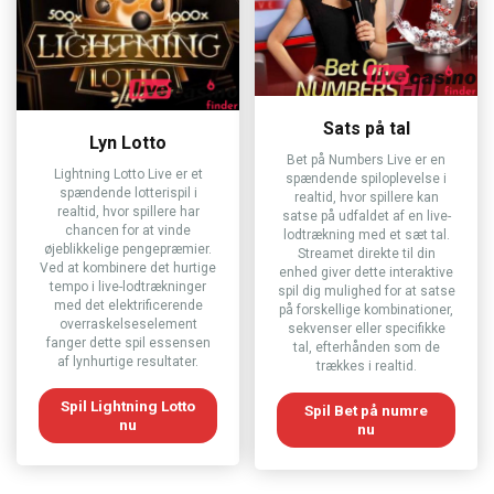
Sats på tal
Lyn Lotto
Bet på Numbers Live er en
Lightning Lotto Live er et
spændende spiloplevelse i
spændende lotterispil i
realtid, hvor spillere kan
realtid, hvor spillere har
satse på udfaldet af en live-
chancen for at vinde
lodtrækning med et sæt tal.
øjeblikkelige pengepræmier.
Streamet direkte til din
Ved at kombinere det hurtige
enhed giver dette interaktive
tempo i live-lodtrækninger
spil dig mulighed for at satse
med det elektrificerende
på forskellige kombinationer,
overraskelseselement
sekvenser eller specifikke
fanger dette spil essensen
tal, efterhånden som de
af lynhurtige resultater.
trækkes i realtid.
Spil Lightning Lotto
Spil Bet på numre
nu
nu