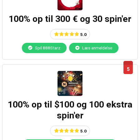
100% op til 300 € og 30 spin'er
5.0
Spil 888Starz
Læs anmeldelse
5
100% op til $100 og 100 ekstra
spin'er
5.0