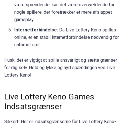
være spændende, kan det være overvældende for
nogle spillere, der foretrækker et mere afslappet
gameplay.
Internetforbindelse:
Da Live Lottery Keno spilles
online, er en stabil internetforbindelse nødvendig for
uafbrudt spil.
Husk, det er vigtigt at spille ansvarligt og sætte grænser
for dig selv. Held og lykke og nyd spændingen ved Live
Lottery Keno!
Live Lottery Keno Games
Indsatsgrænser
Sikkert! Her er indsatsgrænserne for Live Lottery Keno-