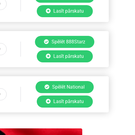
0
Lasīt pārskatu
Spēlēt 888Starz
0
Lasīt pārskatu
Spēlēt National
0
Lasīt pārskatu