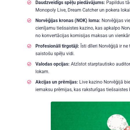
Daudzveidīgs spēļu piedāvājums:
Papildus tā
Monopoly Live, Dream Catcher un pokera lokali
Norvēģijas kronas (NOK) loma:
Norvēģijas viet
cienījamu tiešsaistes kazino, kas apkalpo Nor
no konvertācijas komisijas maksas un vienkār
Profesionāli tirgotāji:
Īsti dīleri Norvēģijā ir 
saistošu spēļu vidi.
Valodas opcijas:
Atzīstot starptautisko audito
lokam.
Akcijas un prēmijas:
Live kazino Norvēģijā bi
iemaksu prēmijas, kas raksturīgas tiešsaistes