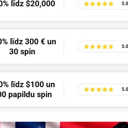
0% līdz $20,000
5.
% līdz 300 € un
5.
30 spin
0% līdz $100 un
5.
0 papildu spin