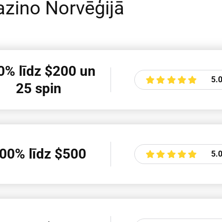
azino Norvēģijā
0% līdz $200 un
5.
25 spin
00% līdz $500
5.