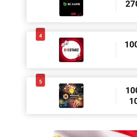
27
4
100
5
10
10