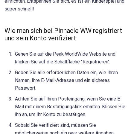
einrichten. Entspannen Sie sich, es ist ein Kinderspiel und
super schnell!
Wie man sich bei Pinnacle WW registriert
und sein Konto verifiziert
Gehen Sie auf die Peak WorldWide Website und
klicken Sie auf die Schaltfläche "Registrieren".
Geben Sie alle erforderlichen Daten ein, wie Ihren
Namen, Ihre E-Mail-Adresse und ein sicheres
Passwort.
Achten Sie auf Ihren Posteingang, wenn Sie eine E-
Mail mit einem Bestätigungslink erhalten. Klicken Sie
ihn an, um Ihr Konto zu bestätigen.
Sobald Sie verifiziert sind, müssen Sie
möglicherweise noch ein paar weitere Angaben