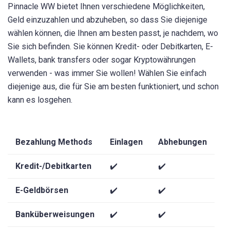
Pinnacle WW bietet Ihnen verschiedene Möglichkeiten,
Geld einzuzahlen und abzuheben, so dass Sie diejenige
wählen können, die Ihnen am besten passt, je nachdem, wo
Sie sich befinden. Sie können Kredit- oder Debitkarten, E-
Wallets, bank transfers oder sogar Kryptowährungen
verwenden - was immer Sie wollen! Wählen Sie einfach
diejenige aus, die für Sie am besten funktioniert, und schon
kann es losgehen.
Bezahlung Methods
Einlagen
Abhebungen
Kredit-/Debitkarten
✔️
✔️
E-Geldbörsen
✔️
✔️
Banküberweisungen
✔️
✔️