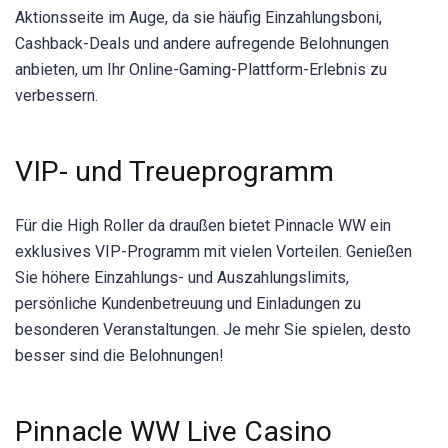
Aktionsseite im Auge, da sie häufig Einzahlungsboni,
Cashback-Deals und andere aufregende Belohnungen
anbieten, um Ihr Online-Gaming-Plattform-Erlebnis zu
verbessern.
VIP- und Treueprogramm
Für die High Roller da draußen bietet Pinnacle WW ein
exklusives VIP-Programm mit vielen Vorteilen. Genießen
Sie höhere Einzahlungs- und Auszahlungslimits,
persönliche Kundenbetreuung und Einladungen zu
besonderen Veranstaltungen. Je mehr Sie spielen, desto
besser sind die Belohnungen!
Pinnacle WW Live Casino