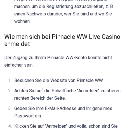
machen, um die Registrierung abzuschließen, z. B.
einen Nachweis darüber, wer Sie sind und wo Sie
wohnen.
Wie man sich bei Pinnacle WW Live Casino
anmeldet
Der Zugang zu Ihrem Pinnacle WW-Konto könnte nicht
einfacher sein:
Besuchen Sie die Website von Pinnacle WW.
Achten Sie auf die Schaltfläche "Anmelden" im oberen
rechten Bereich der Seite.
Geben Sie Ihre E-Mail-Adresse und Ihr geheimes
Passwort ein.
Klicken Sie auf "Anmelden" und voilà, schon sind Sie