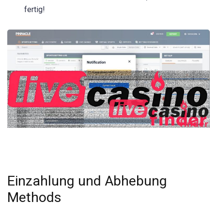
fertig!
Einzahlung und Abhebung
Methods