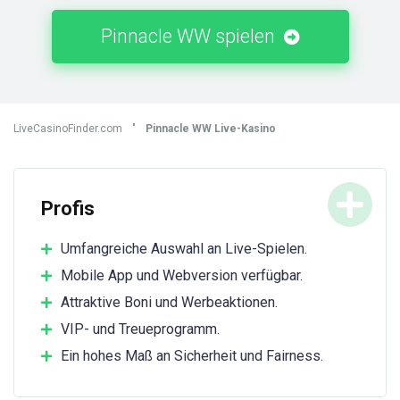
Pinnacle WW spielen
LiveCasinoFinder.com
"
Pinnacle WW Live-Kasino
Profis
Umfangreiche Auswahl an Live-Spielen.
Mobile App und Webversion verfügbar.
Attraktive Boni und Werbeaktionen.
VIP- und Treueprogramm.
Ein hohes Maß an Sicherheit und Fairness.