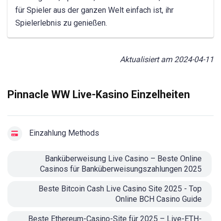
für Spieler aus der ganzen Welt einfach ist, ihr
Spielerlebnis zu genießen.
Aktualisiert am 2024-04-11
Pinnacle WW Live-Kasino Einzelheiten
Einzahlung Methods
Banküberweisung Live Casino – Beste Online
Casinos für Banküberweisungszahlungen 2025
Beste Bitcoin Cash Live Casino Site 2025 - Top
Online BCH Casino Guide
Beste Ethereum-Casino-Site für 2025 – Live-ETH-