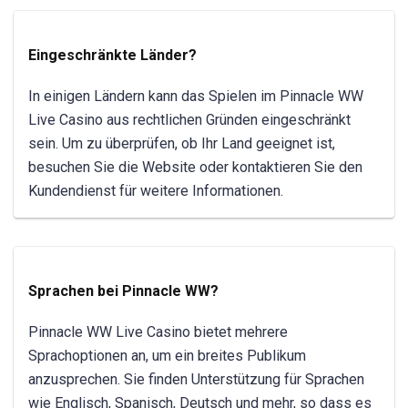
Eingeschränkte Länder?
In einigen Ländern kann das Spielen im Pinnacle WW
Live Casino aus rechtlichen Gründen eingeschränkt
sein. Um zu überprüfen, ob Ihr Land geeignet ist,
besuchen Sie die Website oder kontaktieren Sie den
Kundendienst für weitere Informationen.
Sprachen bei Pinnacle WW?
Pinnacle WW Live Casino bietet mehrere
Sprachoptionen an, um ein breites Publikum
anzusprechen. Sie finden Unterstützung für Sprachen
wie Englisch, Spanisch, Deutsch und mehr, so dass es