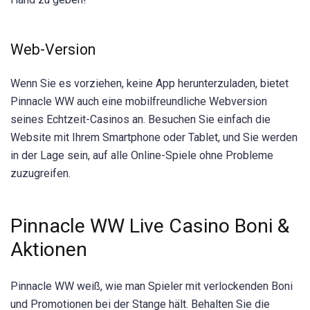
Web-Version
Wenn Sie es vorziehen, keine App herunterzuladen, bietet
Pinnacle WW auch eine mobilfreundliche Webversion
seines Echtzeit-Casinos an. Besuchen Sie einfach die
Website mit Ihrem Smartphone oder Tablet, und Sie werden
in der Lage sein, auf alle Online-Spiele ohne Probleme
zuzugreifen.
Pinnacle WW Live Casino Boni &
Aktionen
Pinnacle WW weiß, wie man Spieler mit verlockenden Boni
und Promotionen bei der Stange hält. Behalten Sie die