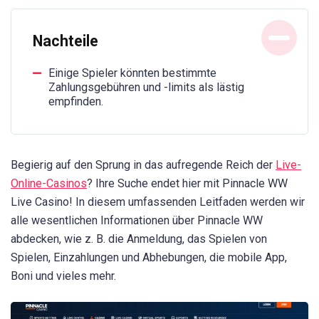
Nachteile
Einige Spieler könnten bestimmte
Zahlungsgebühren und -limits als lästig
empfinden.
Begierig auf den Sprung in das aufregende Reich der
Live-
Online-Casinos
? Ihre Suche endet hier mit Pinnacle WW
Live Casino! In diesem umfassenden Leitfaden werden wir
alle wesentlichen Informationen über Pinnacle WW
abdecken, wie z. B. die Anmeldung, das Spielen von
Spielen, Einzahlungen und Abhebungen, die mobile App,
Boni und vieles mehr.