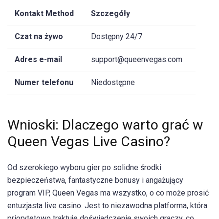
Kontakt Method
Szczegóły
Czat na żywo
Dostępny 24/7
Adres e-mail
support@queenvegas.com
Numer telefonu
Niedostępne
Wnioski: Dlaczego warto grać w
Queen Vegas Live Casino?
Od szerokiego wyboru gier po solidne środki
bezpieczeństwa, fantastyczne bonusy i angażujący
program VIP, Queen Vegas ma wszystko, o co może prosić
entuzjasta live casino. Jest to niezawodna platforma, która
priorytetowo traktuje doświadczenie swoich graczy, co