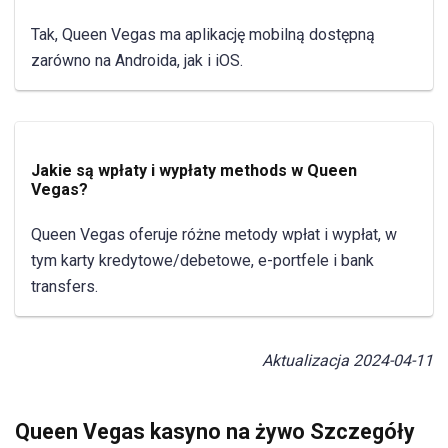
Tak, Queen Vegas ma aplikację mobilną dostępną
zarówno na Androida, jak i iOS.
Jakie są wpłaty i wypłaty methods w Queen
Vegas?
Queen Vegas oferuje różne metody wpłat i wypłat, w
tym karty kredytowe/debetowe, e-portfele i bank
transfers.
Aktualizacja 2024-04-11
Queen Vegas kasyno na żywo Szczegóły