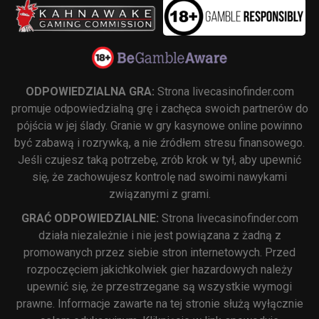
ODPOWIEDZIALNA GRA:
Strona livecasinofinder.com
promuje odpowiedzialną grę i zachęca swoich partnerów do
pójścia w jej ślady. Granie w gry kasynowe online powinno
być zabawą i rozrywką, a nie źródłem stresu finansowego.
Jeśli czujesz taką potrzebę, zrób krok w tył, aby upewnić
się, że zachowujesz kontrolę nad swoimi nawykami
związanymi z grami.
GRAĆ ODPOWIEDZIALNIE:
Strona livecasinofinder.com
działa niezależnie i nie jest powiązana z żadną z
promowanych przez siebie stron internetowych. Przed
rozpoczęciem jakichkolwiek gier hazardowych należy
upewnić się, że przestrzegane są wszystkie wymogi
prawne. Informacje zawarte na tej stronie służą wyłącznie