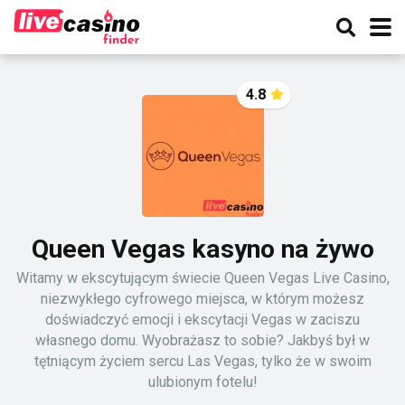
4.8
Queen Vegas kasyno na żywo
Witamy w ekscytującym świecie Queen Vegas Live Casino,
niezwykłego cyfrowego miejsca, w którym możesz
doświadczyć emocji i ekscytacji Vegas w zaciszu
własnego domu. Wyobrażasz to sobie? Jakbyś był w
tętniącym życiem sercu Las Vegas, tylko że w swoim
ulubionym fotelu!