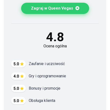
Zagraj w Queen Vegas
4.8
Ocena ogólna
Zaufanie i uczciwość
5.0
Gry i oprogramowanie
4.0
Bonusy i promocje
5.0
Obsługa klienta
5.0