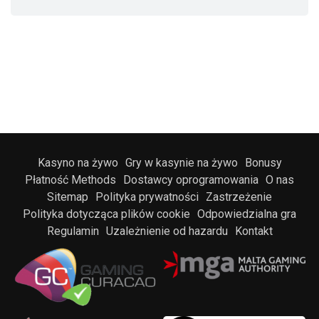
Kasyno na żywo
Gry w kasynie na żywo
Bonusy
Płatność Methods
Dostawcy oprogramowania
O nas
Sitemap
Polityka prywatności
Zastrzeżenie
Polityka dotycząca plików cookie
Odpowiedzialna gra
Regulamin
Uzależnienie od hazardu
Kontakt