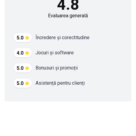
4.8
Evaluarea generală
Încredere și corectitudine
5.0
Jocuri și software
4.0
Bonusuri și promoții
5.0
Asistență pentru clienți
5.0