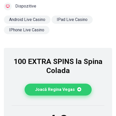
Dispozitive
Android Live Casino
IPad Live Casino
IPhone Live Casino
100 EXTRA SPINS la Spina
Colada
Joacă Regina Vegas