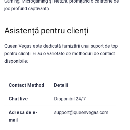
Gaming, Microgaming și NetEnt, promițând o călătorie de
joc profund captivantă.
Asistență pentru clienți
Queen Vegas este dedicată furnizării unui suport de top
pentru clienți. Ei au o varietate de methoduri de contact
disponibile:
Contact Method
Detalii
Chat live
Disponibil 24/7
Adresa de e-
support@queenvegas.com
mail