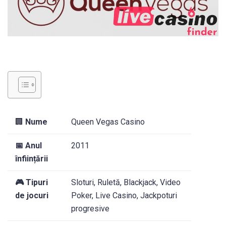
🏢
Nume
Queen Vegas Casino
📅 Anul
2011
înființării
🎮 Tipuri
Sloturi, Ruletă, Blackjack, Video
de jocuri
Poker, Live Casino, Jackpoturi
progresive