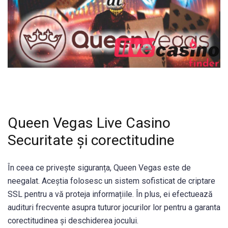
Queen Vegas Live Casino
Securitate și corectitudine
În ceea ce privește siguranța, Queen Vegas este de
neegalat. Aceștia folosesc un sistem sofisticat de criptare
SSL pentru a vă proteja informațiile. În plus, ei efectuează
audituri frecvente asupra tuturor jocurilor lor pentru a garanta
corectitudinea și deschiderea jocului.