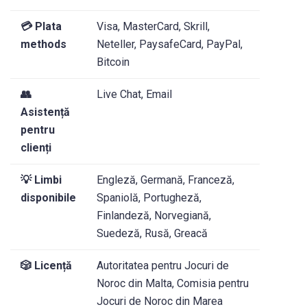
💳 Plata
Visa, MasterCard, Skrill,
methods
Neteller, PaysafeCard, PayPal,
Bitcoin
👥
Live Chat, Email
Asistență
pentru
clienți
💡 Limbi
Engleză, Germană, Franceză,
disponibile
Spaniolă, Portugheză,
Finlandeză, Norvegiană,
Suedeză, Rusă, Greacă
🎲 Licență
Autoritatea pentru Jocuri de
Noroc din Malta, Comisia pentru
Jocuri de Noroc din Marea