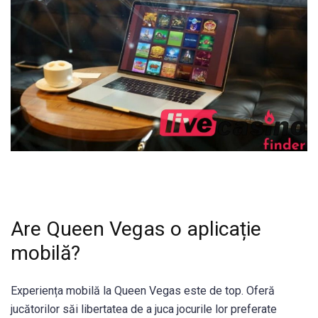
Are Queen Vegas o aplicație
mobilă?
Experiența mobilă la Queen Vegas este de top. Oferă
jucătorilor săi libertatea de a juca jocurile lor preferate