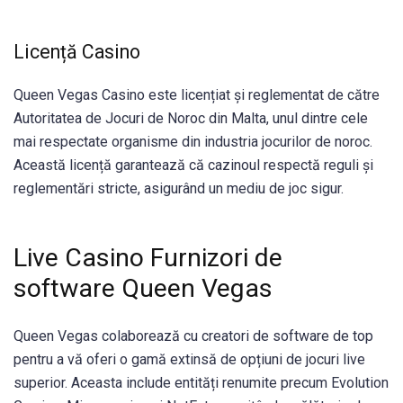
Licență Casino
Queen Vegas Casino este licențiat și reglementat de către
Autoritatea de Jocuri de Noroc din Malta, unul dintre cele
mai respectate organisme din industria jocurilor de noroc.
Această licență garantează că cazinoul respectă reguli și
reglementări stricte, asigurând un mediu de joc sigur.
Live Casino Furnizori de
software Queen Vegas
Queen Vegas colaborează cu creatori de software de top
pentru a vă oferi o gamă extinsă de opțiuni de jocuri live
superior. Aceasta include entități renumite precum Evolution