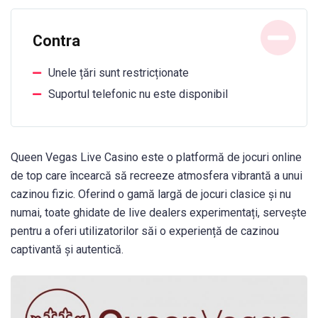
Contra
Unele țări sunt restricționate
Suportul telefonic nu este disponibil
Queen Vegas Live Casino este o platformă de jocuri online
de top care încearcă să recreeze atmosfera vibrantă a unui
cazinou fizic. Oferind o gamă largă de jocuri clasice și nu
numai, toate ghidate de live dealers experimentați, servește
pentru a oferi utilizatorilor săi o experiență de cazinou
captivantă și autentică.