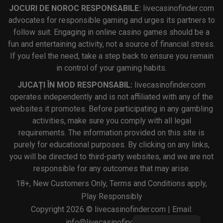
JOCURI DE NOROC RESPONSABILE:
livecasinofinder.com
advocates for responsible gaming and urges its partners to
follow suit. Engaging in online casino games should be a
fun and entertaining activity, not a source of financial stress.
If you feel the need, take a step back to ensure you remain
in control of your gaming habits.
JUCAȚI ÎN MOD RESPONSABIL:
livecasinofinder.com
operates independently and is not affiliated with any of the
websites it promotes. Before participating in any gambling
activities, make sure you comply with all legal
requirements. The information provided on this site is
purely for educational purposes. By clicking on any links,
you will be directed to third-party websites, and we are not
responsible for any outcomes that may arise.
18+, New Customers Only, Terms and Conditions apply,
Play Responsibly
Copyright 2026 © livecasinofinder.com | Email:
info@livecasinofinder.com