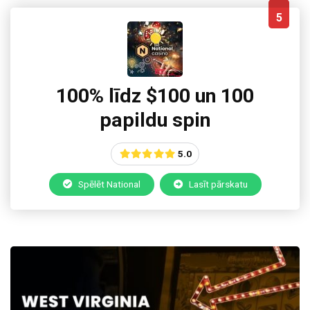
5
100% līdz $100 un 100
papildu spin
5.0
Spēlēt National
Lasīt pārskatu