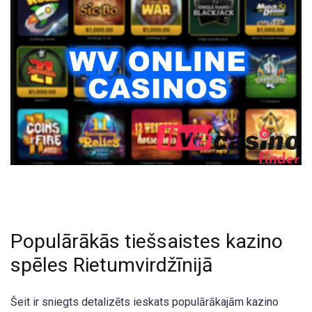
Populārākās tiešsaistes kazino
spēles Rietumvirdžīnijā
Šeit ir sniegts detalizēts ieskats populārākajām kazino