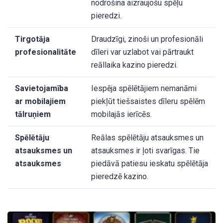
nodrošina aizraujošu spēļu
pieredzi.
Tirgotāja
Draudzīgi, zinoši un profesionāli
profesionalitāte
dīleri var uzlabot vai pārtraukt
reāllaika kazino pieredzi.
Savietojamība
Iespēja spēlētājiem nemanāmi
ar mobilajiem
piekļūt tiešsaistes dīleru spēlēm
tālruņiem
mobilajās ierīcēs.
Spēlētāju
Reālas spēlētāju atsauksmes un
atsauksmes un
atsauksmes ir ļoti svarīgas. Tie
atsauksmes
piedāvā patiesu ieskatu spēlētāja
pieredzē kazino.