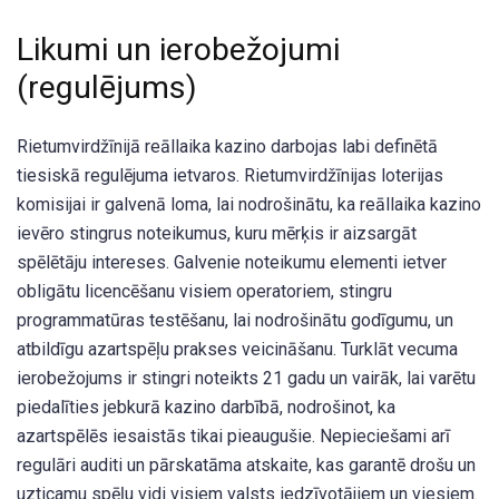
Likumi un ierobežojumi
(regulējums)
Rietumvirdžīnijā reāllaika kazino darbojas labi definētā
tiesiskā regulējuma ietvaros. Rietumvirdžīnijas loterijas
komisijai ir galvenā loma, lai nodrošinātu, ka reāllaika kazino
ievēro stingrus noteikumus, kuru mērķis ir aizsargāt
spēlētāju intereses. Galvenie noteikumu elementi ietver
obligātu licencēšanu visiem operatoriem, stingru
programmatūras testēšanu, lai nodrošinātu godīgumu, un
atbildīgu azartspēļu prakses veicināšanu. Turklāt vecuma
ierobežojums ir stingri noteikts 21 gadu un vairāk, lai varētu
piedalīties jebkurā kazino darbībā, nodrošinot, ka
azartspēlēs iesaistās tikai pieaugušie. Nepieciešami arī
regulāri auditi un pārskatāma atskaite, kas garantē drošu un
uzticamu spēļu vidi visiem valsts iedzīvotājiem un viesiem.