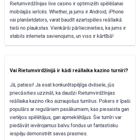
Rietumvirdžīnijas live casino ir optimizēti spēlēšanai
mobilajās ierīcēs. Whether, ja jums ir Android, iPhone
vai planšetdators, varat baudīt azartspēles reāllaikā
tieši no plaukstas. Vienkārši pārliecinieties, ka jums ir
stabils interneta savienojums, un viss ir kārtībā!
Vai Rietumvirdžīnijā ir kādi reāllaika kazino turnīri?
Jā, patiesi! Ja esat konkurētspējīga dvēsele, jūs
priecāsities uzzināt, ka daudzi Rietumvirdžīnijas
reāllaika kazino rīko aizraujošus turnīrus. Pokers ir īpaši
populārs ar regulāriem pasākumiem, kas piesaista gan
vietējos spēlētājus, gan apmeklētājus. Šie turnīri var
piedāvāt ievērojamus balvu fondus un fantastisku
iespēju demonstrēt savas prasmes.