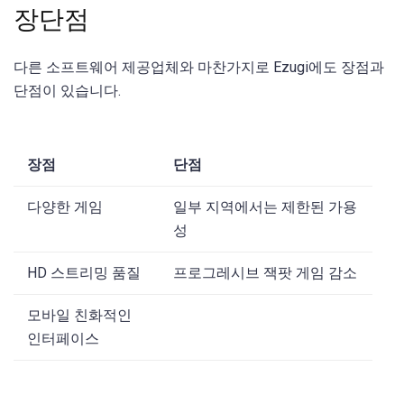
장단점
다른 소프트웨어 제공업체와 마찬가지로 Ezugi에도 장점과
단점이 있습니다.
장점
단점
다양한 게임
일부 지역에서는 제한된 가용
성
HD 스트리밍 품질
프로그레시브 잭팟 게임 감소
모바일 친화적인
인터페이스