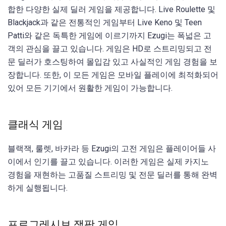
합한 다양한 실제 딜러 게임을 제공합니다. Live Roulette 및
Blackjack과 같은 전통적인 게임부터 Live Keno 및 Teen
Patti와 같은 독특한 게임에 이르기까지 Ezugi는 폭넓은 고
객의 관심을 끌고 있습니다. 게임은 HD로 스트리밍되고 전
문 딜러가 호스팅하여 몰입감 있고 사실적인 게임 경험을 보
장합니다. 또한, 이 모든 게임은 모바일 플레이에 최적화되어
있어 모든 기기에서 원활한 게임이 가능합니다.
클래식 게임
블랙잭, 룰렛, 바카라 등 Ezugi의 고전 게임은 플레이어들 사
이에서 인기를 끌고 있습니다. 이러한 게임은 실제 카지노
경험을 재현하는 고품질 스트리밍 및 전문 딜러를 통해 완벽
하게 실행됩니다.
프로그레시브 잭팟 게임