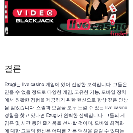
결론
Ezugi는 live casino 게임에 있어 진정한 보석입니다. 그들은
믿을 수 없을 정도로 다양한 게임, 고유한 기능, 모바일 장치
에서 원활한 경험을 제공하기 위한 헌신으로 항상 깊은 인상
을 받았습니다. 스릴과 보람을 모두 느낄 수 있는 live casino
경험을 찾고 있다면 Ezugi가 완벽한 선택입니다. 그들의 게
임은 몇 시간 동안 즐거움을 선사할 것이며, 모바일 최적화
에 대한 그들의 헌신은 어디를 가든 액션을 즐길 수 있다는