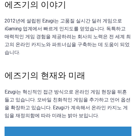
에즈기의 이야기
2012년에 설립된 Ezugi는 고품질 실시간 딜러 게임으로
iGaming 업계에서 빠르게 인지도를 얻었습니다. 독특하고
매력적인 게임 경험을 제공하려는 회사의 노력은 전 세계 최
고의 온라인 카지노와 파트너십을 구축하는 데 도움이 되었
습니다.
에즈기의 현재와 미래
Ezugi는 혁신적인 접근 방식으로 온라인 게임 현장을 뒤흔
들고 있습니다. 모바일 친화적인 게임을 추가하고 언어 옵션
을 확장하고 있습니다. Ezugi가 계속해서 온라인 카지노 게
임을 재정의함에 따라 미래는 밝아 보입니다.