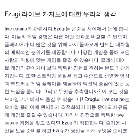
Ezugi 라이브 카지노에 대한 우리의 생각
live casino와 관련하여 Ezugi는 군중들 사이에서 눈에 띕니
다. 이들의 게임 경험은 다른 어떤 것과도 비교할 수 없으며
플레이어가 더 많은 것을 위해 다시 돌아오게 만드는 대화형
의 매력적인 분위기를 제공합니다. 다양한 게임을 통해 모든
사람의 취향에 맞는 게임을 즐길 수 있습니다. 클래식 테이
블 게임의 팬이거나 보다 독특한 경험을 원하는 분도 마찬가
지입니다. 또한 스트리밍 품질은 최고 수준으로 선명한 영상
과 부드러운 게임 플레이를 제공하여 액션의 중심에 있는 듯
한 느낌을 줍니다. 그리고 무엇을 추측합니까? 이 모든 것을
모바일 기기에서도 즐길 수 있습니다! Ezugi의 live casino는
모바일 플레이에 완벽하게 최적화되어 이동 중에도 자유롭
게 게임을 즐길 수 있습니다. 따라서 진정으로 독특한 live
casino 경험을 찾고 있다면 Ezugi가 적합합니다. 즐거운 시
간을 보낼 준비를 하고 Ezugi가 당신을 위해 무엇을 준비했