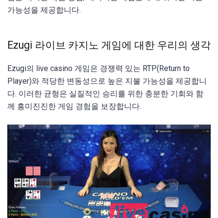
가능성을 제공합니다.
Ezugi 라이브 카지노 게임에 대한 우리의 생각
Ezugi의 live casino 게임은 경쟁력 있는 RTP(Return to
Player)와 적당한 변동성으로 높은 지불 가능성을 제공합니
다. 이러한 균형은 실질적인 승리를 위한 충분한 기회와 함
께 흥미진진한 게임 경험을 보장합니다.