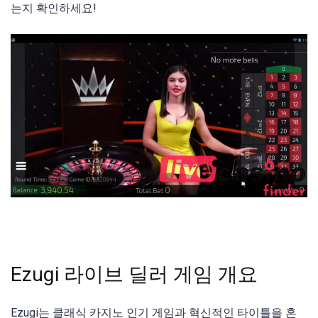
는지 확인하세요!
Ezugi 라이브 딜러 게임 개요
Ezugi는 클래식 카지노 인기 게임과 혁신적인 타이틀을 혼