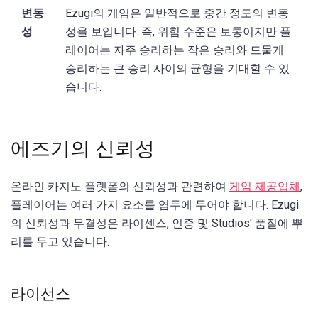
변동
Ezugi의 게임은 일반적으로 중간 정도의 변동
성
성을 보입니다. 즉, 위험 수준은 보통이지만 플
레이어는 자주 승리하는 작은 승리와 드물게
승리하는 큰 승리 사이의 균형을 기대할 수 있
습니다.
에즈기의 신뢰성
온라인 카지노 플랫폼의 신뢰성과 관련하여
게임 제공업체
,
플레이어는 여러 가지 요소를 염두에 두어야 합니다. Ezugi
의 신뢰성과 무결성은 라이센스, 인증 및 Studios' 품질에 뿌
리를 두고 있습니다.
라이선스