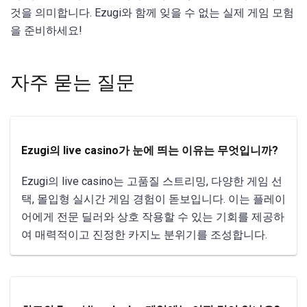
것을 의미합니다. Ezugi와 함께 잊을 수 없는 실제 게임 모험
을 준비하세요!
자주 묻는 질문
Ezugi의 live casino가 눈에 띄는 이유는 무엇입니까?
Ezugi의 live casino는 고품질 스트리밍, 다양한 게임 선
택, 몰입형 실시간 게임 경험이 돋보입니다. 이는 플레이
어에게 전문 딜러와 상호 작용할 수 있는 기회를 제공하
여 매력적이고 진정한 카지노 분위기를 조성합니다.