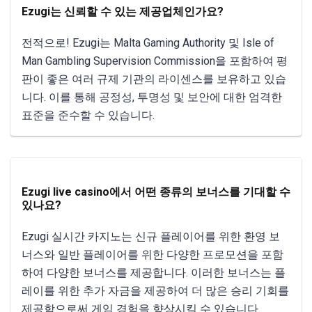
Ezugi는 신뢰할 수 있는 제공업체인가요?
전적으로! Ezugi는 Malta Gaming Authority 및 Isle of
Man Gambling Supervision Commission을 포함하여 평
판이 좋은 여러 규제 기관의 라이센스를 보유하고 있습
니다. 이를 통해 공정성, 투명성 및 보안에 대한 엄격한
표준을 준수할 수 있습니다.
Ezugi live casino에서 어떤 종류의 보너스를 기대할 수
있나요?
Ezugi 실시간 카지노는 신규 플레이어를 위한 환영 보
너스와 일반 플레이어를 위한 다양한 프로모션을 포함
하여 다양한 보너스를 제공합니다. 이러한 보너스는 플
레이를 위한 추가 자금을 제공하여 더 많은 승리 기회를
제공함으로써 게임 경험을 향상시킬 수 있습니다.