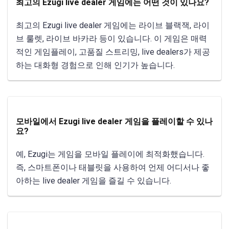
최고의 Ezugi live dealer 게임에는 어떤 것이 있나요?
최고의 Ezugi live dealer 게임에는 라이브 블랙잭, 라이
브 룰렛, 라이브 바카라 등이 있습니다. 이 게임은 매력
적인 게임플레이, 고품질 스트리밍, live dealers가 제공
하는 대화형 경험으로 인해 인기가 높습니다.
모바일에서 Ezugi live dealer 게임을 플레이할 수 있나
요?
예, Ezugi는 게임을 모바일 플레이에 최적화했습니다.
즉, 스마트폰이나 태블릿을 사용하여 언제 어디서나 좋
아하는 live dealer 게임을 즐길 수 있습니다.