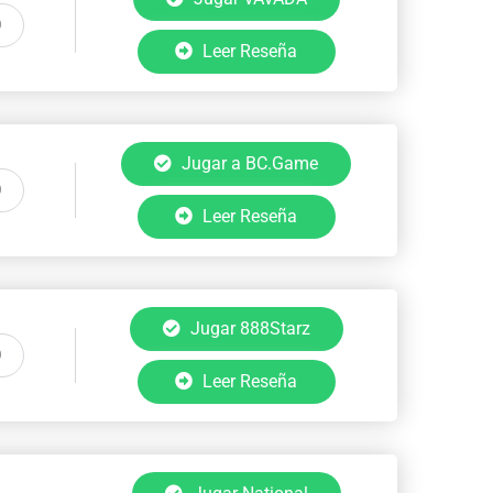
0
Leer Reseña
Jugar a BC.Game
0
Leer Reseña
Jugar 888Starz
0
Leer Reseña