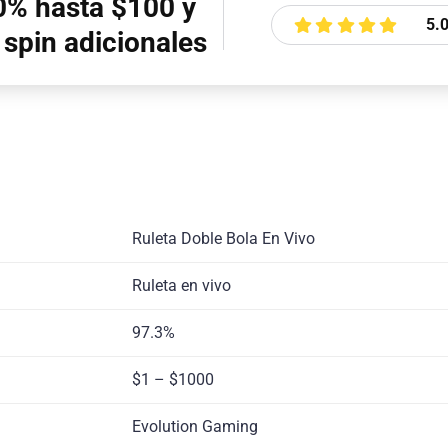
0% hasta $100 y
5.
 spin adicionales
Ruleta Doble Bola En Vivo
Ruleta en vivo
97.3%
$1 – $1000
Evolution Gaming