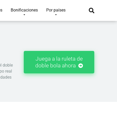
es
Bonificaciones
Por países
Juega a la ruleta de
doble bola ahora
el doble
po real
nidades