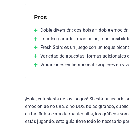
Pros
Doble diversión: dos bolas = doble emoción
Impulso ganador: más bolas, más posibilid
Fresh Spin: es un juego con un toque picant
Variedad de apuestas: formas adicionales d
Vibraciones en tiempo real: crupieres en viv
¡Hola, entusiasta de los juegos! Si está buscando l
emoción de no una, sino DOS bolas girando, duplic
es tan fluida como la mantequilla, los gráficos so
estás jugando, esta guía tiene todo lo necesario pa