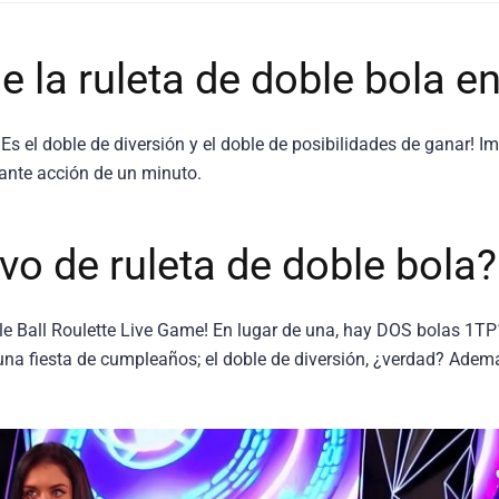
e la ruleta de doble bola en
¡Es el doble de diversión y el doble de posibilidades de ganar! 
ante acción de un minuto.
ivo de ruleta de doble bola?
le Ball Roulette Live Game! En lugar de una, hay DOS bolas 1TP
na fiesta de cumpleaños; el doble de diversión, ¿verdad? Además