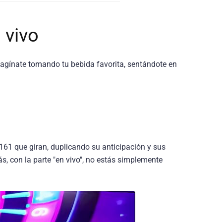
 vivo
Imagínate tomando tu bebida favorita, sentándote en
161 que giran, duplicando su anticipación y sus
, con la parte "en vivo", no estás simplemente