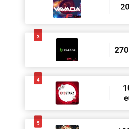
20
3
270
4
1
e
5