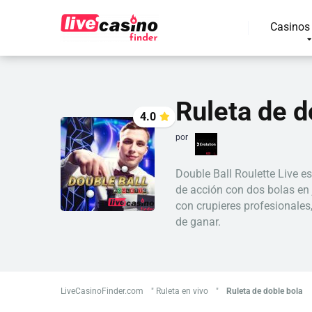
Casinos 
Ruleta de d
4.0
por
Double Ball Roulette Live es
de acción con dos bolas en
con crupieres profesionale
de ganar.
LiveCasinoFinder.com
"
Ruleta en vivo
"
Ruleta de doble bola