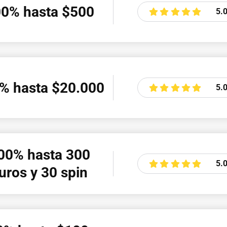
0% hasta $500
5.
% hasta $20.000
5.
00% hasta 300
5.
uros y 30 spin