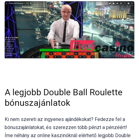
A legjobb Double Ball Roulette
bónuszajánlatok
Ki nem szereti az ingyenes ajándékokat? Fedezze fel a
bónuszajánlatokat, és szerezzen több pénzt a pénzéért!
Íme néhány az online kaszinóknál elérhető legjobb Double