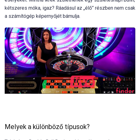
kétszeres móka, igaz? Ráadásul az „élő” részben nem csak
a számítógép képernyőjét bámulja.
Melyek a különböző típusok?