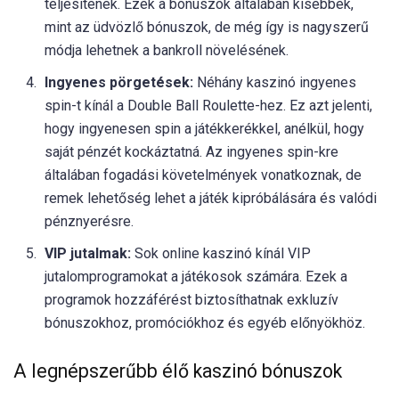
teljesítenek. Ezek a bónuszok általában kisebbek,
mint az üdvözlő bónuszok, de még így is nagyszerű
módja lehetnek a bankroll növelésének.
Ingyenes pörgetések:
Néhány kaszinó ingyenes
spin-t kínál a Double Ball Roulette-hez. Ez azt jelenti,
hogy ingyenesen spin a játékkerékkel, anélkül, hogy
saját pénzét kockáztatná. Az ingyenes spin-kre
általában fogadási követelmények vonatkoznak, de
remek lehetőség lehet a játék kipróbálására és valódi
pénznyerésre.
VIP jutalmak:
Sok online kaszinó kínál VIP
jutalomprogramokat a játékosok számára. Ezek a
programok hozzáférést biztosíthatnak exkluzív
bónuszokhoz, promóciókhoz és egyéb előnyökhöz.
A legnépszerűbb élő kaszinó bónuszok