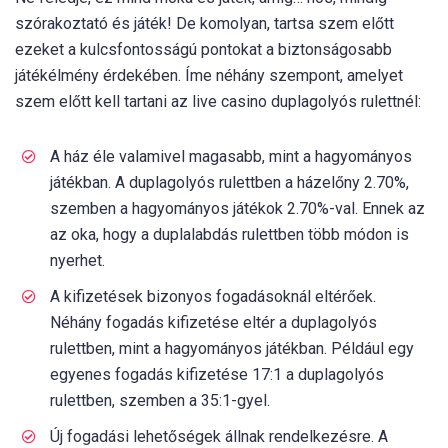
szórakoztató és játék! De komolyan, tartsa szem előtt
ezeket a kulcsfontosságú pontokat a biztonságosabb
játékélmény érdekében. Íme néhány szempont, amelyet
szem előtt kell tartani az live casino duplagolyós rulettnél:
A ház éle valamivel magasabb, mint a hagyományos
játékban. A duplagolyós rulettben a házelőny 2.70%,
szemben a hagyományos játékok 2.70%-val. Ennek az
az oka, hogy a duplalabdás rulettben több módon is
nyerhet.
A kifizetések bizonyos fogadásoknál eltérőek.
Néhány fogadás kifizetése eltér a duplagolyós
rulettben, mint a hagyományos játékban. Például egy
egyenes fogadás kifizetése 17:1 a duplagolyós
rulettben, szemben a 35:1-gyel.
Új fogadási lehetőségek állnak rendelkezésre. A