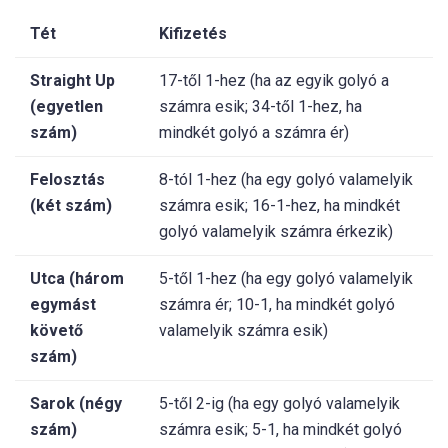
Tét
Kifizetés
Straight Up
17-től 1-hez (ha az egyik golyó a
(egyetlen
számra esik; 34-től 1-hez, ha
szám)
mindkét golyó a számra ér)
Felosztás
8-tól 1-hez (ha egy golyó valamelyik
(két szám)
számra esik; 16-1-hez, ha mindkét
golyó valamelyik számra érkezik)
Utca (három
5-től 1-hez (ha egy golyó valamelyik
egymást
számra ér; 10-1, ha mindkét golyó
követő
valamelyik számra esik)
szám)
Sarok (négy
5-től 2-ig (ha egy golyó valamelyik
szám)
számra esik; 5-1, ha mindkét golyó