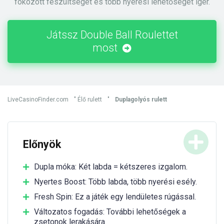
fokozott feszültséget és több nyerési lehetőséget ígér.
Játssz Double Ball Roulettet
most
LiveCasinoFinder.com
"
Élő rulett
"
Duplagolyós rulett
Előnyök
Dupla móka: Két labda = kétszeres izgalom.
Nyertes Boost: Több labda, több nyerési esély.
Fresh Spin: Ez a játék egy lendületes rúgással.
Változatos fogadás: További lehetőségek a
zsetonok lerakására.