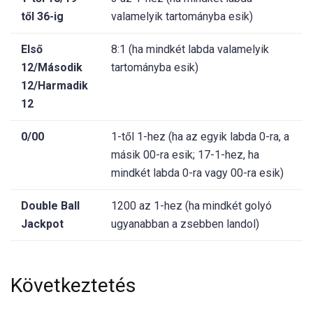
től 36-ig
valamelyik tartományba esik)
Első
8:1 (ha mindkét labda valamelyik
12/Második
tartományba esik)
12/Harmadik
12
0/00
1-től 1-hez (ha az egyik labda 0-ra, a
másik 00-ra esik; 17-1-hez, ha
mindkét labda 0-ra vagy 00-ra esik)
Double Ball
1200 az 1-hez (ha mindkét golyó
Jackpot
ugyanabban a zsebben landol)
Következtetés