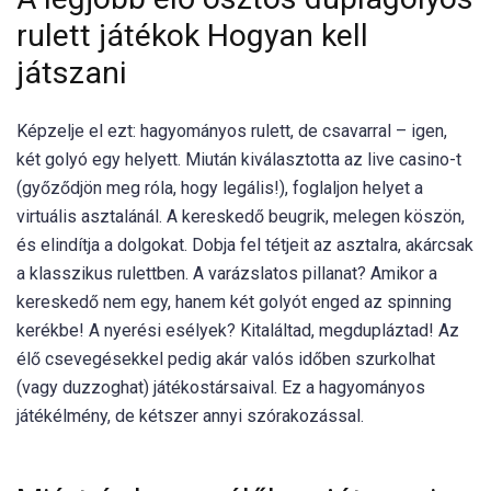
rulett játékok Hogyan kell
játszani
Képzelje el ezt: hagyományos rulett, de csavarral – igen,
két golyó egy helyett. Miután kiválasztotta az live casino-t
(győződjön meg róla, hogy legális!), foglaljon helyet a
virtuális asztalánál. A kereskedő beugrik, melegen köszön,
és elindítja a dolgokat. Dobja fel tétjeit az asztalra, akárcsak
a klasszikus rulettben. A varázslatos pillanat? Amikor a
kereskedő nem egy, hanem két golyót enged az spinning
kerékbe! A nyerési esélyek? Kitaláltad, megdupláztad! Az
élő csevegésekkel pedig akár valós időben szurkolhat
(vagy duzzoghat) játékostársaival. Ez a hagyományos
játékélmény, de kétszer annyi szórakozással.