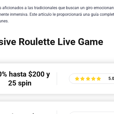
 aficionados a las tradicionales que buscan un giro emocionante.
mente inmersiva. Este artículo le proporcionará una guía comple
unes.
sive Roulette Live Game
0% hasta $200 y
5.
25 spin