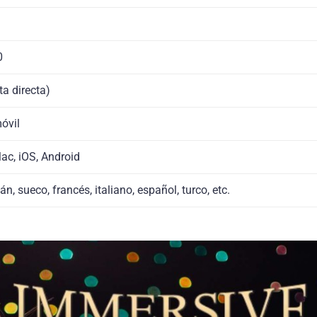
0
ta directa)
móvil
c, iOS, Android
án, sueco, francés, italiano, español, turco, etc.