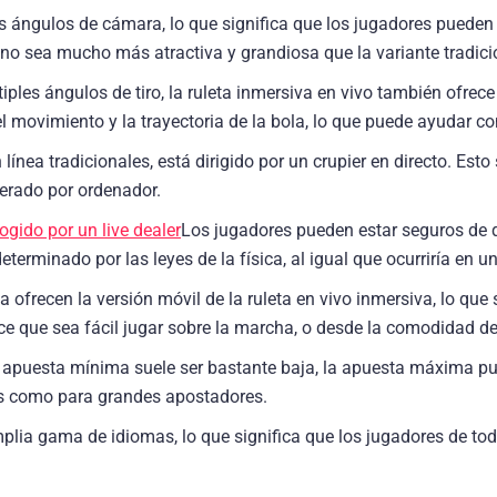
s ángulos de cámara, lo que significa que los jugadores pueden
ino sea mucho más atractiva y grandiosa que la variante tradicio
les ángulos de tiro, la ruleta inmersiva en vivo también ofrece
el movimiento y la trayectoria de la bola, lo que puede ayudar co
 línea tradicionales, está dirigido por un crupier en directo. Est
nerado por ordenador.
ogido por un live dealer
Los jugadores pueden estar seguros de q
terminado por las leyes de la física, al igual que ocurriría en un
ofrecen la versión móvil de la ruleta en vivo inmersiva, lo que 
ce que sea fácil jugar sobre la marcha, o desde la comodidad de
apuesta mínima suele ser bastante baja, la apuesta máxima pued
s como para grandes apostadores.
plia gama de idiomas, lo que significa que los jugadores de tod