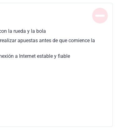
con la rueda y la bola
realizar apuestas antes de que comience la
exión a Internet estable y fiable