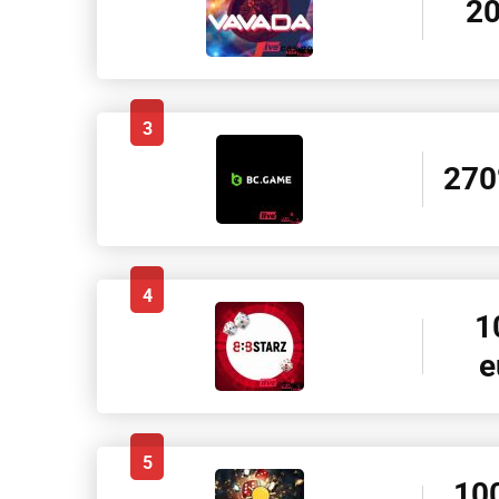
20
3
270
4
1
e
5
10