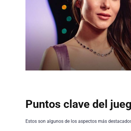
Puntos clave del jueg
Estos son algunos de los aspectos más destacados 