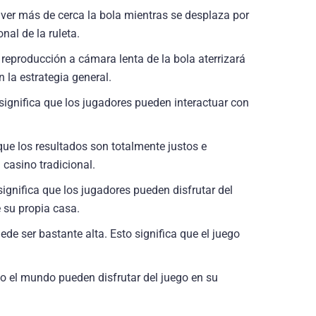
 ver más de cerca la bola mientras se desplaza por
nal de la ruleta.
 reproducción a cámara lenta de la bola aterrizará
n la estrategia general.
o significa que los jugadores pueden interactuar con
ue los resultados son totalmente justos e
 casino tradicional.
significa que los jugadores pueden disfrutar del
 su propia casa.
e ser bastante alta. Esto significa que el juego
o el mundo pueden disfrutar del juego en su