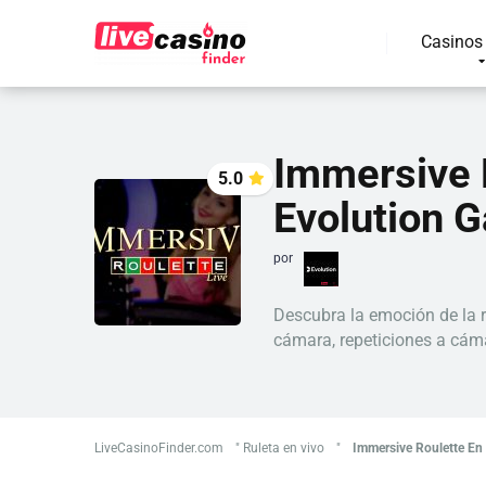
Casinos 
Immersive R
5.0
Evolution 
por
Descubra la emoción de la r
cámara, repeticiones a cáma
LiveCasinoFinder.com
"
Ruleta en vivo
"
Immersive Roulette En 