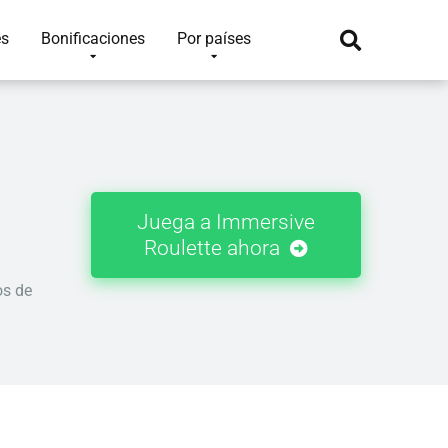
es
Bonificaciones
Por países
Juega a Immersive
Roulette ahora
os de