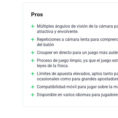
Pros
Múltiples ángulos de visión de la cámara p
atractiva y envolvente.
Repeticiones a cámara lenta para comprend
del balón
Croupier en directo para un juego más auté
Proceso de juego limpio, ya que el juego es
leyes de la física.
Límites de apuesta elevados, aptos tanto p
ocasionales como para grandes apostador
Compatibilidad móvil para jugar sobre la 
Disponible en varios idiomas para jugadore