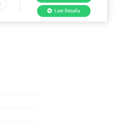
0
Leer Reseña