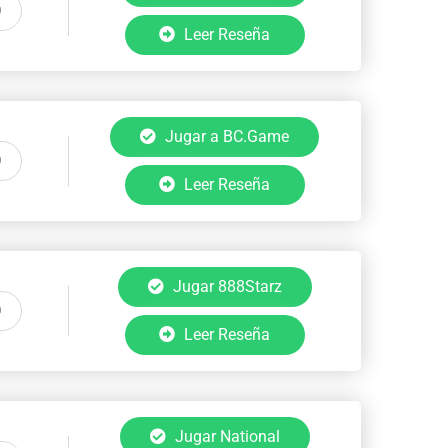
0
Leer Reseña
Jugar a BC.Game
0
Leer Reseña
Jugar 888Starz
0
Leer Reseña
Jugar National