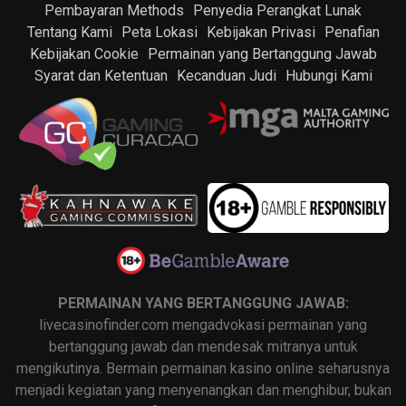
Pembayaran Methods
Penyedia Perangkat Lunak
Tentang Kami
Peta Lokasi
Kebijakan Privasi
Penafian
Kebijakan Cookie
Permainan yang Bertanggung Jawab
Syarat dan Ketentuan
Kecanduan Judi
Hubungi Kami
PERMAINAN YANG BERTANGGUNG JAWAB:
livecasinofinder.com mengadvokasi permainan yang
bertanggung jawab dan mendesak mitranya untuk
mengikutinya. Bermain permainan kasino online seharusnya
menjadi kegiatan yang menyenangkan dan menghibur, bukan