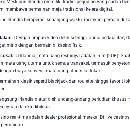
rn:
Meskipun Irlandia memiliki tradisi perjudian yang sudah b
n, membawa permainan meja tradisional ke era digital.
line Irlandia beroperasi sepanjang waktu, melayani pemain di 
dalam:
Dengan umpan video definisi tinggi, audio berkualitas, 
 mirip dengan bermain di kasino fisik.
Lokal:
Di Irlandia, mata uang resminya adalah Euro (EUR). Saat 
mata uang utama untuk semua transaksi, termasuk penyetora
dengan biaya konversi mata uang atau nilai tukar.
ermainan klasik seperti blackjack dan roulette hingga favorit lo
in.
angsung Irlandia diatur oleh undang-undang perjudian khusus
rcayaan dan kredibilitas.
no real-time adalah dealer profesional mereka. Di live casinos I
l permainan.