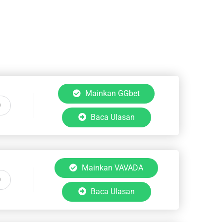
Mainkan GGbet
0
Baca Ulasan
Mainkan VAVADA
0
Baca Ulasan