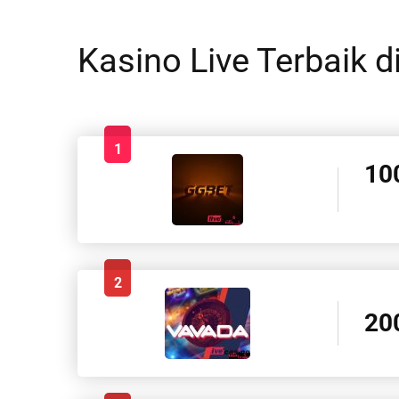
Kasino Live Terbaik di
1
10
2
20