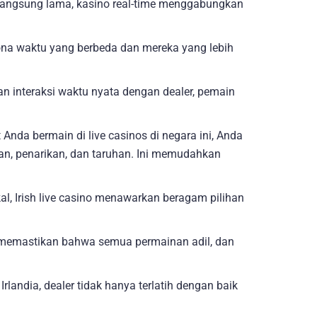
erlangsung lama, kasino real-time menggabungkan
zona waktu yang berbeda dan mereka yang lebih
dan interaksi waktu nyata dengan dealer, pemain
Anda bermain di live casinos di negara ini, Anda
n, penarikan, dan taruhan. Ini memudahkan
kal, Irish live casino menawarkan beragam pilihan
, memastikan bahwa semua permainan adil, dan
rlandia, dealer tidak hanya terlatih dengan baik