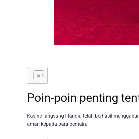
Poin-poin penting ten
Kasino langsung Irlandia telah berhasil menggabu
aman kepada para pemain.