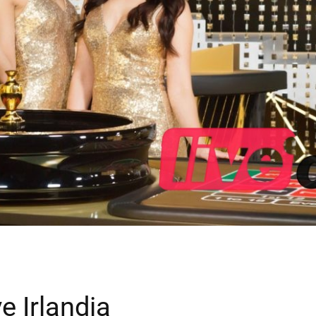
e Irlandia