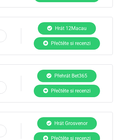
Hrát 12Macau
3
Přečtěte si recenzi
Přehrát Bet365
0
Přečtěte si recenzi
Hrát Grosvenor
5
Přečtěte si recenzi