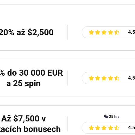
20% až $2,500
4.
% do 30 000 EUR
4.
a 25 spin
Až $7,500 v
25
hry
tacích bonusech
4.