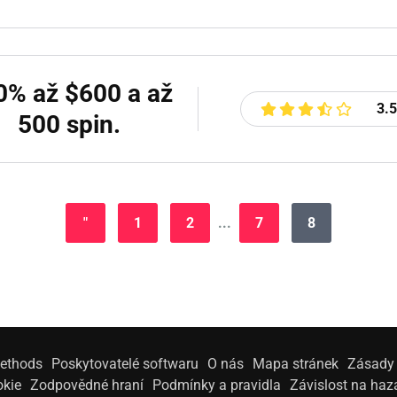
0% až $600 a až
3.
500 spin.
"
1
2
...
7
8
ethods
Poskytovatelé softwaru
O nás
Mapa stránek
Zásady 
okie
Zodpovědné hraní
Podmínky a pravidla
Závislost na haz