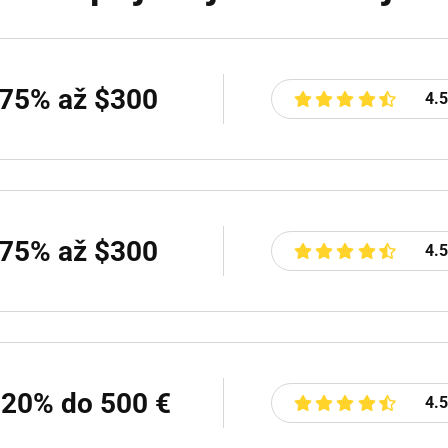
75% až $300
4.
75% až $300
4.
20% do 500 €
4.