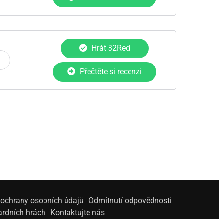
Hrát 32Red
5
Přečtěte si recenzi
ochrany osobních údajů
Odmítnutí odpovědnosti
ardních hrách
Kontaktujte nás