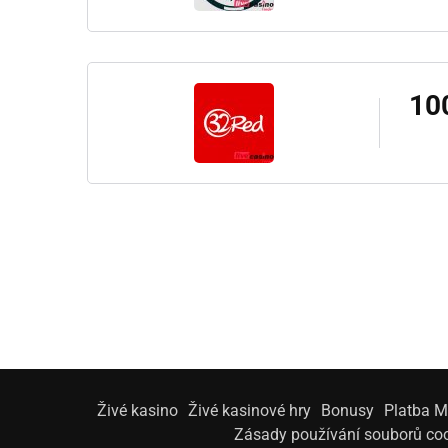
10
Živé kasino
Živé kasinové hry
Bonusy
Platba M
Zásady používání souborů co