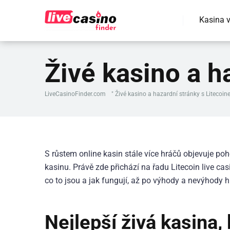
Kasina 
Živé kasino a h
LiveCasinoFinder.com
"
Živé kasino a hazardní stránky s Litecoi
S růstem online kasin stále více hráčů objevuje p
kasinu. Právě zde přichází na řadu Litecoin live ca
co to jsou a jak fungují, až po výhody a nevýhody hr
Nejlepší živá kasina,