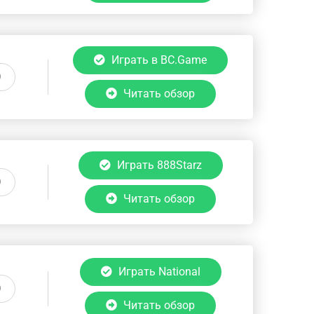
Играть в BC.Game
0
Читать обзор
Играть 888Starz
0
Читать обзор
Играть National
0
Читать обзор