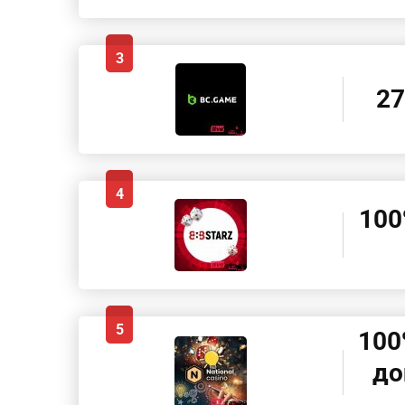
3
27
4
100
5
100
до