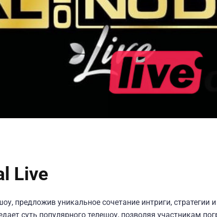
l Live
-шоу, предложив уникальное сочетание интриги, стратегии
редает суть популярного телешоу, позволяя участникам по