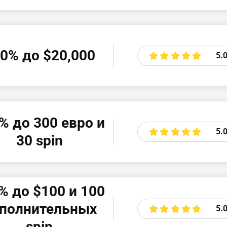
0% до $20,000
5.
% до 300 евро и
5.
30 spin
% до $100 и 100
полнительных
5.
spin