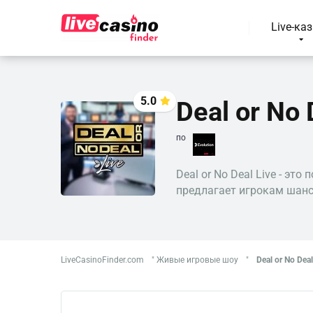
Live-ка
5.0
Deal or No 
по
Deal or No Deal Live - эт
предлагает игрокам шанс
LiveCasinoFinder.com
"
Живые игровые шоу
"
Deal or No Deal