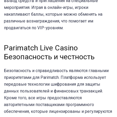
вывод средств и приглашения на специальные
мероприятия. Играя в онлайн-игры, игроки
накапливают баллы, которые можно обменять на
различные вознаграждения, что помогает им
продвигаться по VIP-уровням.
Parimatch Live Casino
Безопасность и честность
Безопасность и справедливость являются главными
приоритетами для Parimatch. Платформа использует
передовые технологии шифрования для защиты
данных пользователей и финансовых транзакций.
Кроме того, все игры предоставляются
авторитетными поставщиками программного
обеспечения, которые лицензированы и регулируются