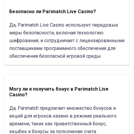
Безопасно ли Parimatch Live Casino?
Да, Parimatch Live Casino использует передовые
меры безопасности, включая технологию
шифрования, и сотрудничает с лицензированными
поставщиками программного обеспечения для
обеспечения безопасной игровой среды.
Могу ли я получить бонус в Parimatch Live
Casino?
Да, Parimatch предлагает множество бонусов и
акций для игроков казино в режиме реального
времени, таких как приветственный бонус,
кешбек и бонусы за пополнение счета.