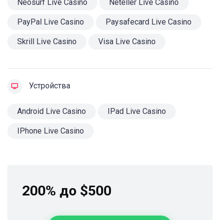
Neosurf Live Casino
Neteller Live Casino
PayPal Live Casino
Paysafecard Live Casino
Skrill Live Casino
Visa Live Casino
Устройства
Android Live Casino
IPad Live Casino
IPhone Live Casino
200% до $500