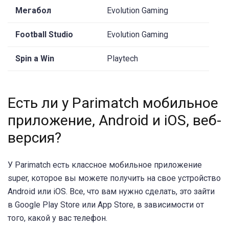
Мегабол
Evolution Gaming
Football Studio
Evolution Gaming
Spin a Win
Playtech
Есть ли у Parimatch мобильное
приложение, Android и iOS, веб-
версия?
У Parimatch есть классное мобильное приложение
super, которое вы можете получить на свое устройство
Android или iOS. Все, что вам нужно сделать, это зайти
в Google Play Store или App Store, в зависимости от
того, какой у вас телефон.