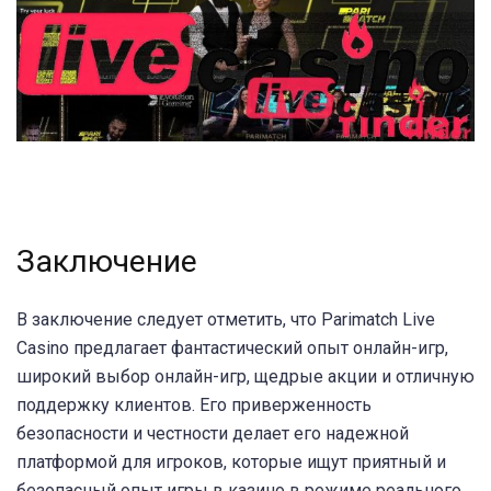
Заключение
В заключение следует отметить, что Parimatch Live
Casino предлагает фантастический опыт онлайн-игр,
широкий выбор онлайн-игр, щедрые акции и отличную
поддержку клиентов. Его приверженность
безопасности и честности делает его надежной
платформой для игроков, которые ищут приятный и
безопасный опыт игры в казино в режиме реального