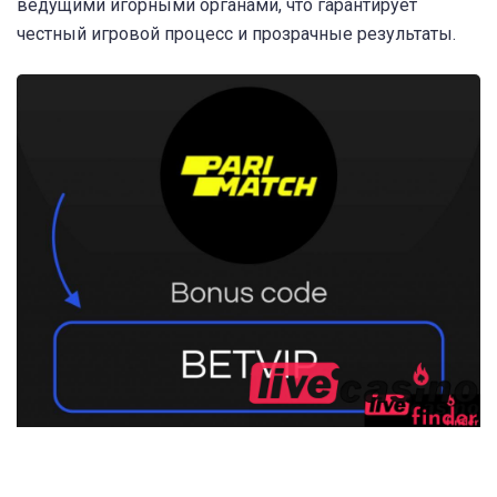
ведущими игорными органами, что гарантирует
честный игровой процесс и прозрачные результаты.