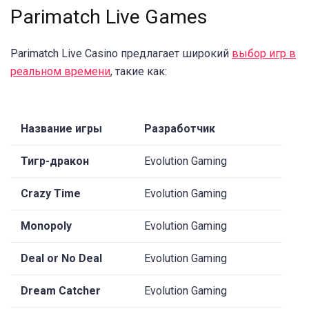
Parimatch Live Games
Parimatch Live Casino предлагает широкий
выбор игр в
реальном времени
, такие как:
Название игры
Разработчик
Тигр-дракон
Evolution Gaming
Crazy Time
Evolution Gaming
Monopoly
Evolution Gaming
Deal or No Deal
Evolution Gaming
Dream Catcher
Evolution Gaming