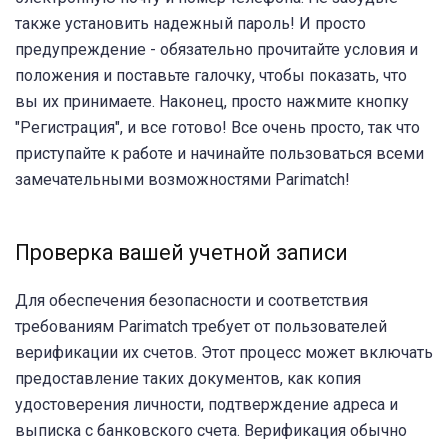
также установить надежный пароль! И просто
предупреждение - обязательно прочитайте условия и
положения и поставьте галочку, чтобы показать, что
вы их принимаете. Наконец, просто нажмите кнопку
"Регистрация", и все готово! Все очень просто, так что
приступайте к работе и начинайте пользоваться всеми
замечательными возможностями Parimatch!
Проверка вашей учетной записи
Для обеспечения безопасности и соответствия
требованиям Parimatch требует от пользователей
верификации их счетов. Этот процесс может включать
предоставление таких документов, как копия
удостоверения личности, подтверждение адреса и
выписка с банковского счета. Верификация обычно