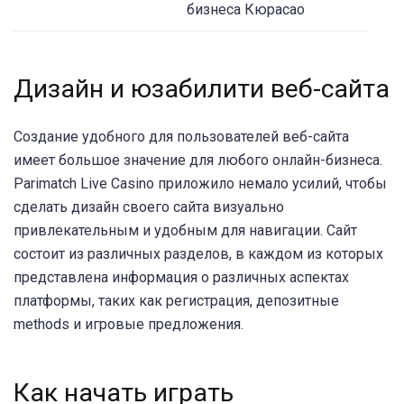
бизнеса Кюрасао
Дизайн и юзабилити веб-сайта
Создание удобного для пользователей веб-сайта
имеет большое значение для любого онлайн-бизнеса.
Parimatch Live Casino приложило немало усилий, чтобы
сделать дизайн своего сайта визуально
привлекательным и удобным для навигации. Сайт
состоит из различных разделов, в каждом из которых
представлена информация о различных аспектах
платформы, таких как регистрация, депозитные
methods и игровые предложения.
Как начать играть