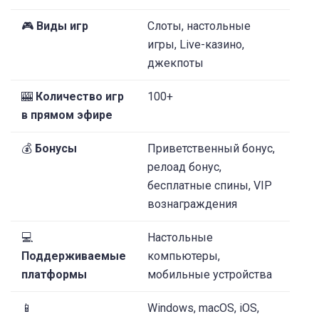
🎮
Виды игр
Слоты, настольные
игры, Live-казино,
джекпоты
🎰
Количество игр
100+
в прямом эфире
💰
Бонусы
Приветственный бонус,
релоад бонус,
бесплатные спины, VIP
вознаграждения
💻
Настольные
Поддерживаемые
компьютеры,
платформы
мобильные устройства
📱
Windows, macOS, iOS,