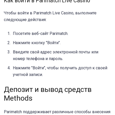
Как войти в Parimatch Live Casino
Чтобы войти в Parimatch Live Casino, выполните
следующие действия:
Посетите веб-сайт Parimatch.
Нажмите кнопку "Войти".
Введите свой адрес электронной почты или
номер телефона и пароль.
Нажмите "Войти", чтобы получить доступ к своей
учетной записи.
Депозит и вывод средств
Methods
Parimatch поддерживает различные способы внесения