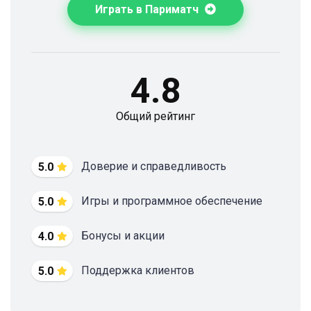
Играть в Париматч
4.8
Общий рейтинг
Доверие и справедливость
5.0
Игры и программное обеспечение
5.0
Бонусы и акции
4.0
Поддержка клиентов
5.0