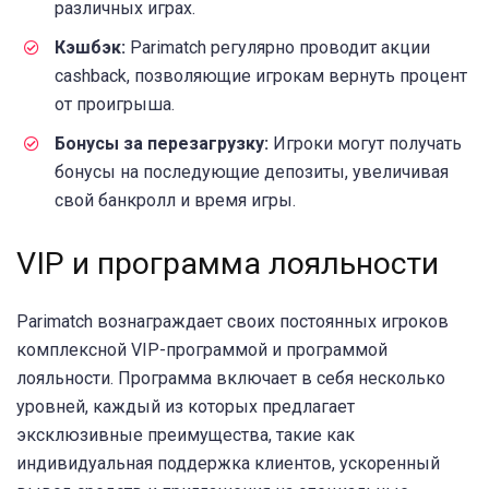
различных играх.
Кэшбэк:
Parimatch регулярно проводит акции
cashback, позволяющие игрокам вернуть процент
от проигрыша.
Бонусы за перезагрузку:
Игроки могут получать
бонусы на последующие депозиты, увеличивая
свой банкролл и время игры.
VIP и программа лояльности
Parimatch вознаграждает своих постоянных игроков
комплексной VIP-программой и программой
лояльности. Программа включает в себя несколько
уровней, каждый из которых предлагает
эксклюзивные преимущества, такие как
индивидуальная поддержка клиентов, ускоренный