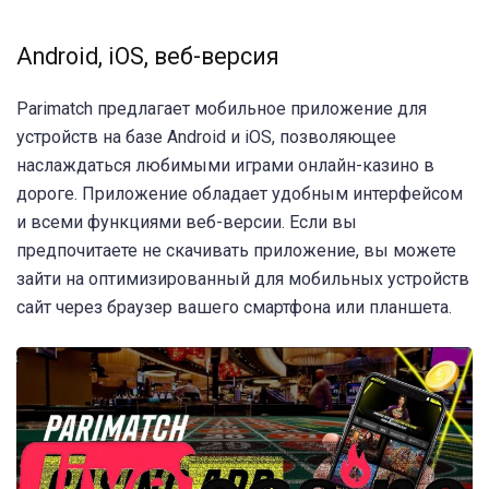
Android, iOS, веб-версия
Parimatch предлагает мобильное приложение для
устройств на базе Android и iOS, позволяющее
наслаждаться любимыми играми онлайн-казино в
дороге. Приложение обладает удобным интерфейсом
и всеми функциями веб-версии. Если вы
предпочитаете не скачивать приложение, вы можете
зайти на оптимизированный для мобильных устройств
сайт через браузер вашего смартфона или планшета.