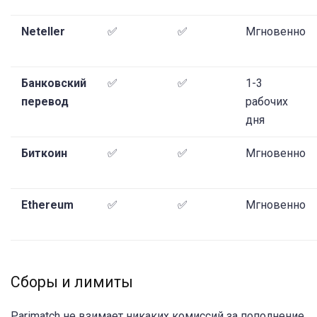
Neteller
✅
✅
Мгновенно
Банковский
✅
✅
1-3
перевод
рабочих
дня
Биткоин
✅
✅
Мгновенно
Ethereum
✅
✅
Мгновенно
Сборы и лимиты
Parimatch не взимает никаких комиссий за пополнение