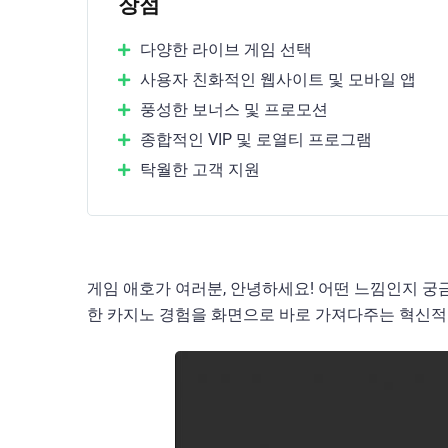
장점
다양한 라이브 게임 선택
사용자 친화적인 웹사이트 및 모바일 앱
풍성한 보너스 및 프로모션
종합적인 VIP 및 로열티 프로그램
탁월한 고객 지원
게임 애호가 여러분, 안녕하세요! 어떤 느낌인지 
한 카지노 경험을 화면으로 바로 가져다주는 혁신적인