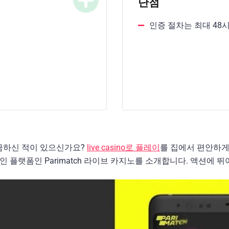
단점
인증 절차는 최대 48
궁금하신 적이 있으신가요?
live casino로 플레이
를 집에서 편안하게
 플랫폼인 Parimatch 라이브 카지노를 소개합니다. 액션에 