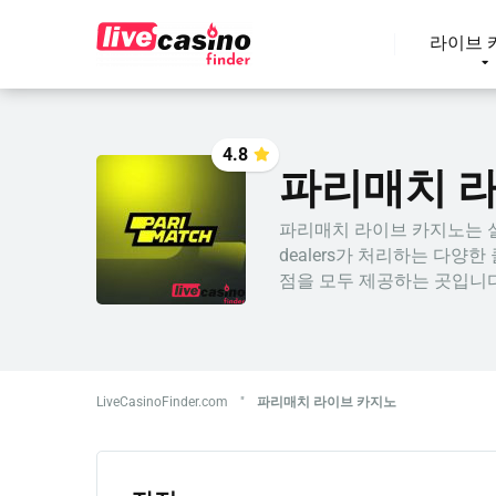
라이브 
4.8
파리매치 
파리매치 라이브 카지노는 실
dealers가 처리하는 다양
점을 모두 제공하는 곳입니다
LiveCasinoFinder.com
"
파리매치 라이브 카지노