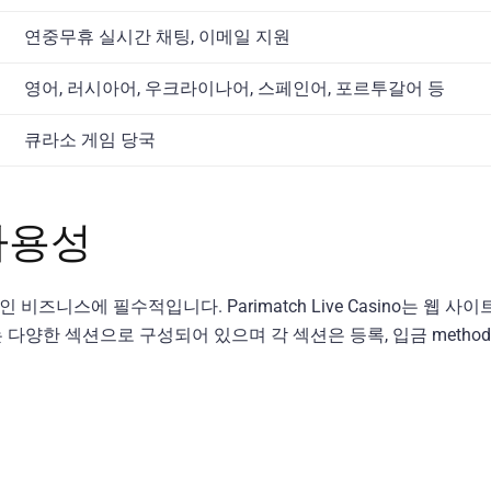
연중무휴 실시간 채팅, 이메일 지원
영어, 러시아어, 우크라이나어, 스페인어, 포르투갈어 등
큐라소 게임 당국
사용성
즈니스에 필수적입니다. Parimatch Live Casino는 웹
다양한 섹션으로 구성되어 있으며 각 섹션은 등록, 입금 metho