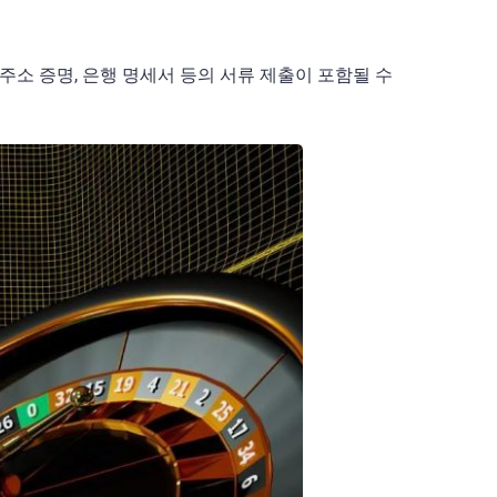
 주소 증명, 은행 명세서 등의 서류 제출이 포함될 수