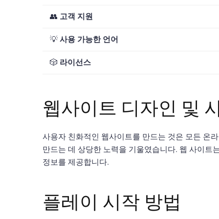
👥
고객 지원
💡
사용 가능한 언어
🎲
라이선스
웹사이트 디자인 및 
사용자 친화적인 웹사이트를 만드는 것은 모든 온라인 비
만드는 데 상당한 노력을 기울였습니다. 웹 사이트는 
정보를 제공합니다.
플레이 시작 방법