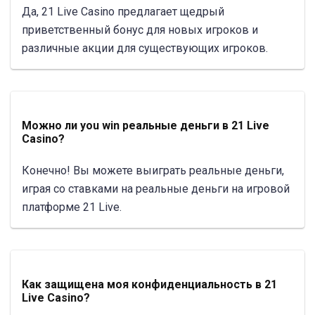
Да, 21 Live Casino предлагает щедрый
приветственный бонус для новых игроков и
различные акции для существующих игроков.
Можно ли you win реальные деньги в 21 Live
Casino?
Конечно! Вы можете выиграть реальные деньги,
играя со ставками на реальные деньги на игровой
платформе 21 Live.
Как защищена моя конфиденциальность в 21
Live Casino?