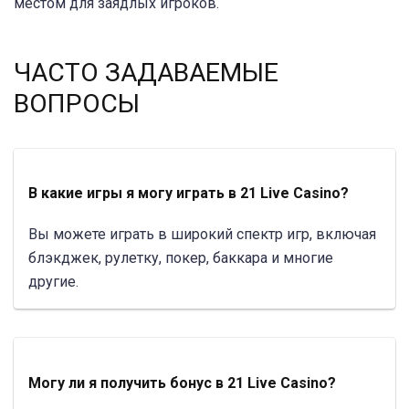
местом для заядлых игроков.
ЧАСТО ЗАДАВАЕМЫЕ
ВОПРОСЫ
В какие игры я могу играть в 21 Live Casino?
Вы можете играть в широкий спектр игр, включая
блэкджек, рулетку, покер, баккара и многие
другие.
Могу ли я получить бонус в 21 Live Casino?