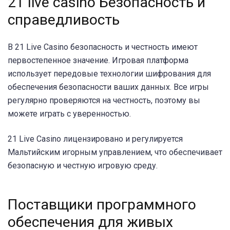
21 live casino Безопасность и
справедливость
В 21 Live Casino безопасность и честность имеют
первостепенное значение. Игровая платформа
использует передовые технологии шифрования для
обеспечения безопасности ваших данных. Все игры
регулярно проверяются на честность, поэтому вы
можете играть с уверенностью.
21 Live Casino лицензировано и регулируется
Мальтийским игорным управлением, что обеспечивает
безопасную и честную игровую среду.
Поставщики программного
обеспечения для живых