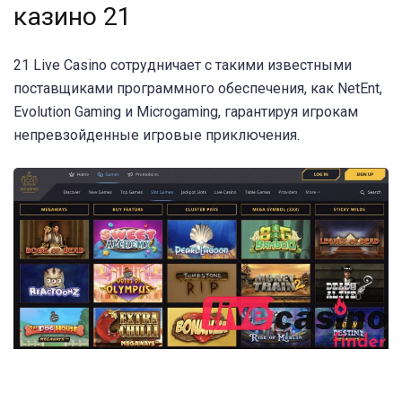
казино 21
21 Live Casino сотрудничает с такими известными
поставщиками программного обеспечения, как NetEnt,
Evolution Gaming и Microgaming, гарантируя игрокам
непревзойденные игровые приключения.