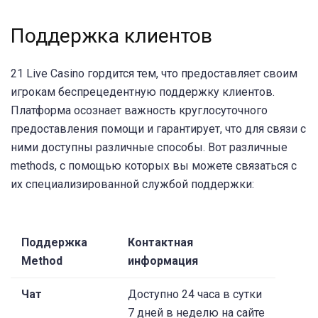
Поддержка клиентов
21 Live Casino гордится тем, что предоставляет своим
игрокам беспрецедентную поддержку клиентов.
Платформа осознает важность круглосуточного
предоставления помощи и гарантирует, что для связи с
ними доступны различные способы. Вот различные
methods, с помощью которых вы можете связаться с
их специализированной службой поддержки:
Поддержка
Контактная
Method
информация
Чат
Доступно 24 часа в сутки
7 дней в неделю на сайте