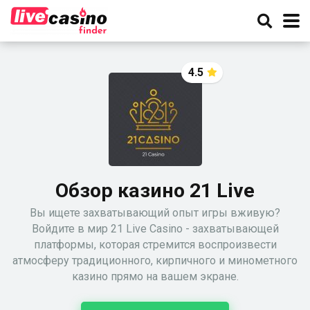
4.5
Обзор казино 21 Live
Вы ищете захватывающий опыт игры вживую?
Войдите в мир 21 Live Casino - захватывающей
платформы, которая стремится воспроизвести
атмосферу традиционного, кирпичного и минометного
казино прямо на вашем экране.