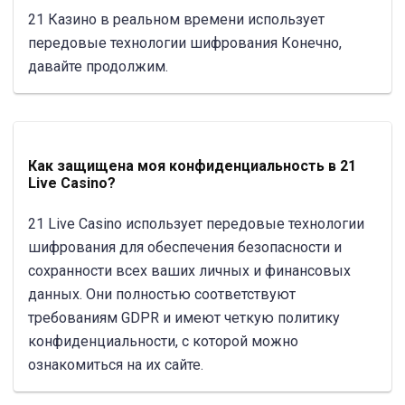
21 Казино в реальном времени использует
передовые технологии шифрования Конечно,
давайте продолжим.
Как защищена моя конфиденциальность в 21
Live Casino?
21 Live Casino использует передовые технологии
шифрования для обеспечения безопасности и
сохранности всех ваших личных и финансовых
данных. Они полностью соответствуют
требованиям GDPR и имеют четкую политику
конфиденциальности, с которой можно
ознакомиться на их сайте.