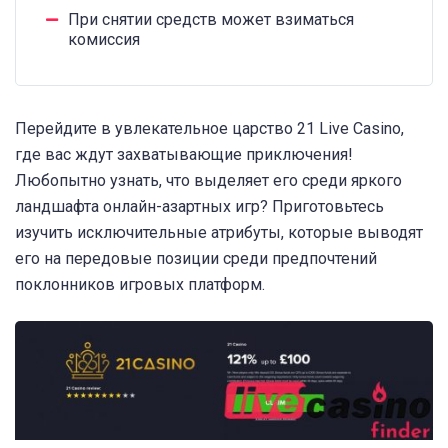
При снятии средств может взиматься
комиссия
Перейдите в увлекательное царство 21 Live Casino,
где вас ждут захватывающие приключения!
Любопытно узнать, что выделяет его среди яркого
ландшафта онлайн-азартных игр? Приготовьтесь
изучить исключительные атрибуты, которые выводят
его на передовые позиции среди предпочтений
поклонников игровых платформ.