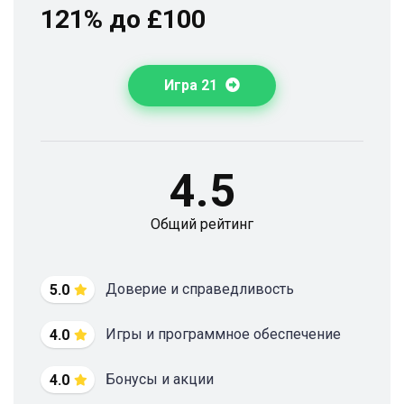
121% до £100
Игра 21
4.5
Общий рейтинг
Доверие и справедливость
5.0
Игры и программное обеспечение
4.0
Бонусы и акции
4.0