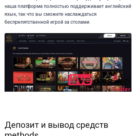
наша платформа полностью поддерживает английский
язык, так что вы сможете наслаждаться
беспрепятственной игрой за столами.
Депозит и вывод средств
methods