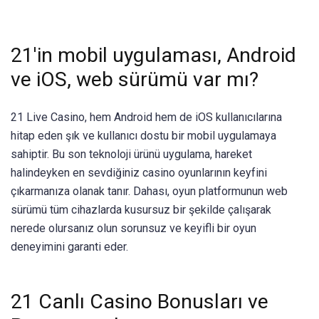
21'in mobil uygulaması, Android
ve iOS, web sürümü var mı?
21 Live Casino, hem Android hem de iOS kullanıcılarına
hitap eden şık ve kullanıcı dostu bir mobil uygulamaya
sahiptir. Bu son teknoloji ürünü uygulama, hareket
halindeyken en sevdiğiniz casino oyunlarının keyfini
çıkarmanıza olanak tanır. Dahası, oyun platformunun web
sürümü tüm cihazlarda kusursuz bir şekilde çalışarak
nerede olursanız olun sorunsuz ve keyifli bir oyun
deneyimini garanti eder.
21 Canlı Casino Bonusları ve