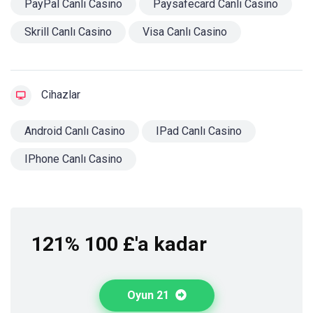
PayPal Canlı Casino
Paysafecard Canlı Casino
Skrill Canlı Casino
Visa Canlı Casino
Cihazlar
Android Canlı Casino
IPad Canlı Casino
IPhone Canlı Casino
121% 100 £'a kadar
Oyun 21