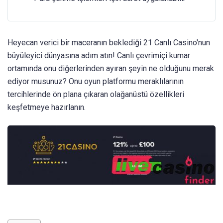
Heyecan verici bir maceranın beklediği 21 Canlı Casino'nun
büyüleyici dünyasına adım atın! Canlı çevrimiçi kumar
ortamında onu diğerlerinden ayıran şeyin ne olduğunu merak
ediyor musunuz? Onu oyun platformu meraklılarının
tercihlerinde ön plana çıkaran olağanüstü özellikleri
keşfetmeye hazırlanın.