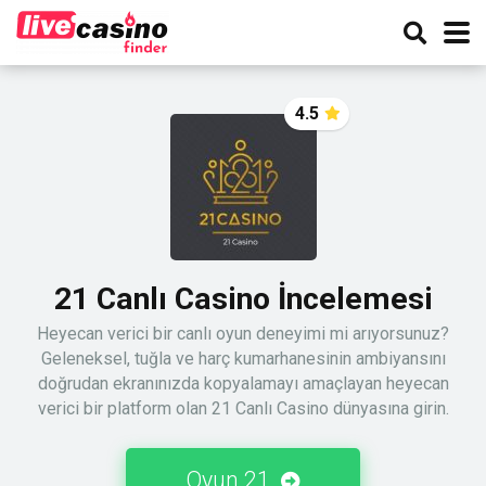
4.5
21 Canlı Casino İncelemesi
Heyecan verici bir canlı oyun deneyimi mi arıyorsunuz?
Geleneksel, tuğla ve harç kumarhanesinin ambiyansını
doğrudan ekranınızda kopyalamayı amaçlayan heyecan
verici bir platform olan 21 Canlı Casino dünyasına girin.
Oyun 21