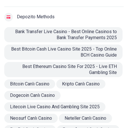
Depozito Methods
Bank Transfer Live Casino - Best Online Casinos to
Bank Transfer Payments 2025
Best Bitcoin Cash Live Casino Site 2025 - Top Online
BCH Casino Guide
Best Ethereum Casino Site For 2025 - Live ETH
Gambling Site
Bitcoin Canlı Casino
Kripto Canlı Casino
Dogecoin Canlı Casino
Litecoin Live Casino And Gambling Site 2025
Neosurf Canlı Casino
Neteller Canlı Casino