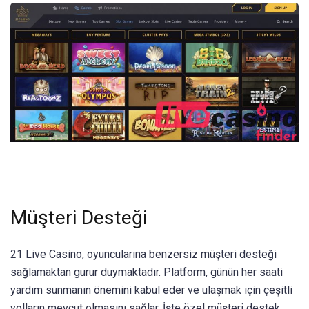
Müşteri Desteği
21 Live Casino, oyuncularına benzersiz müşteri desteği
sağlamaktan gurur duymaktadır. Platform, günün her saati
yardım sunmanın önemini kabul eder ve ulaşmak için çeşitli
yolların mevcut olmasını sağlar. İşte özel müşteri destek