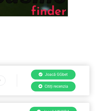
Joacă GGbet
0
Citiți recenzia