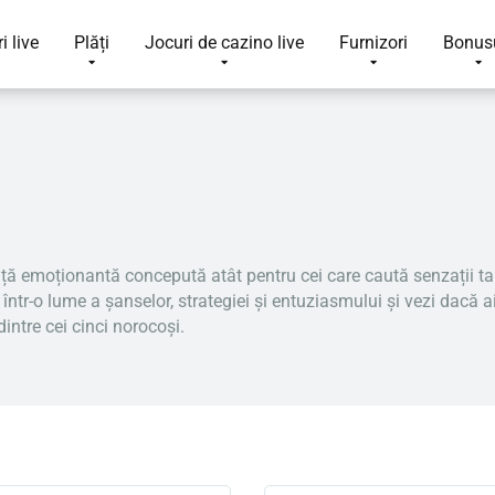
i live
Plăți
Jocuri de cazino live
Furnizori
Bonus
ță emoționantă concepută atât pentru cei care caută senzații tari
 într-o lume a șanselor, strategiei și entuziasmului și vezi dacă a
dintre cei cinci norocoși.