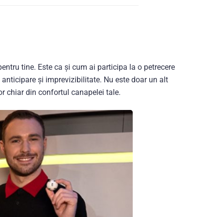
entru tine. Este ca și cum ai participa la o petrecere
 anticipare și imprevizibilitate. Nu este doar un alt
or chiar din confortul canapelei tale.