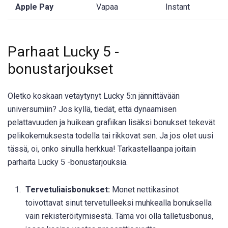
Apple Pay
Vapaa
Instant
Parhaat Lucky 5 -
bonustarjoukset
Oletko koskaan vetäytynyt Lucky 5:n jännittävään
universumiin? Jos kyllä, tiedät, että dynaamisen
pelattavuuden ja huikean grafiikan lisäksi bonukset tekevät
pelikokemuksesta todella tai rikkovat sen. Ja jos olet uusi
tässä, oi, onko sinulla herkkua! Tarkastellaanpa joitain
parhaita Lucky 5 -bonustarjouksia.
Tervetuliaisbonukset:
Monet nettikasinot
toivottavat sinut tervetulleeksi muhkealla bonuksella
vain rekisteröitymisestä. Tämä voi olla talletusbonus,