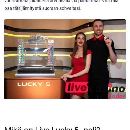
vuoristorata jokaisella arvonnalla. Ja paras osa? Voit olla
osa tätä jännitystä suoraan sohvaltasi.