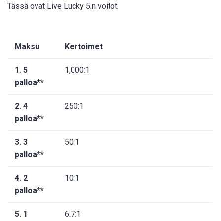
Tässä ovat Live Lucky 5:n voitot:
Maksu
Kertoimet
1. 5
1,000:1
palloa**
2. 4
250:1
palloa**
3. 3
50:1
palloa**
4. 2
10:1
palloa**
5. 1
6.7:1