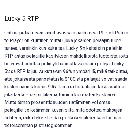
Lucky 5 RTP
Online-pelaamisen jännittävässä maailmassa RTP eli Return
to Player on kriittinen mittari, joka jokaisen pelaajan tulee
tuntea, varsinkin kun sukeltaa Lucky 5:n kaltaisiin peleihin.
RTP antaa pelaajille käsityksen mahdollisista tuotoista, joita
he voivat odottaa pelin yli huomattava määrä pelejä. Lucky
5:ssä RTP leijuu vaikuttavan 96%:n ympärillä, mikä tarkoittaa,
että jokaisesta panostetusta $100:sta pelaajat voivat saada
keskimäärin takaisin $96. Tämä ei tietenkään takaa voittoa
joka kerta – se on lukemattomien kierrosten keskiarvo.
Mutta tämän prosenttiosuuden tietäminen voi antaa
pelaajille selkeämmän kuvan siitä, mitä odottaa maksujen
suhteen, mikä tekee heidän pelikokemuksestaan hieman
tietoisemman ja strategisemman.