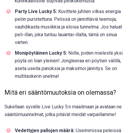
kuninkaallisille sopivaa pelikokemusta.
Party Live Lucky 5:
Kuvittele juhlien vilkas energia
peliin puristettuna. Pelissä on jännittäviä teemoja,
vauhdikasta musiikkia ja eloisa tunnelma. Jos haluat
peli-illan, joka tuntuu lauantai-illalta, tämä on sinua
varten.
Monipöytäinen Lucky 5:
Niille, joiden mielestä yksi
pöytä on liian yleinen! Jongleeraa eri pöytien välillä,
aseta useita panoksia ja maksimoi jännitys. Se on
multitaskerin unelma!
Mitä eri sääntömuutoksia on olemassa?
Sukellaan syvälle Live Lucky 5:n maailmaan ja avataan ne
sääntömuunnelmat, jotka pitävät meidät varpaillamme!
Vedettyjen pallojen määrä:
Useimmissa peleissä