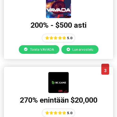
200% - $500 asti
5.0
Toista VAVADA
Lue arvostelu
3
270% enintään $20,000
5.0