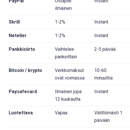
PayPal
Ostajille
Instant
ilmainen
Skrill
1-2%
Instant
Neteller
1-2%
Instant
Pankkisiirto
Vaihtelee
2-5 päivää
pankeittain
Bitcoin / krypto
Verkkomaksut
10-60
ovat voimassa
minuuttia
Paysafecard
Ilmainen jopa
Instant
12 kuukautta
Luotettava
Vapaa
Välittömästi 1
päivään