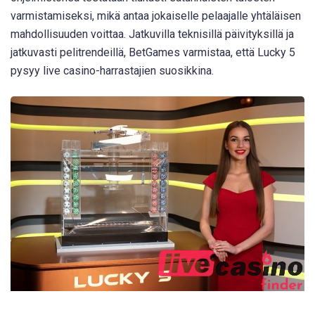
varmistamiseksi, mikä antaa jokaiselle pelaajalle yhtäläisen
mahdollisuuden voittaa. Jatkuvilla teknisillä päivityksillä ja
jatkuvasti pelitrendeillä, BetGames varmistaa, että Lucky 5
pysyy live casino-harrastajien suosikkina.