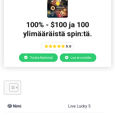
100% - $100 ja 100
ylimääräistä spin:tä.
5.0
Toista National
Lue arvostelu
🎲 Nimi
Live Lucky 5