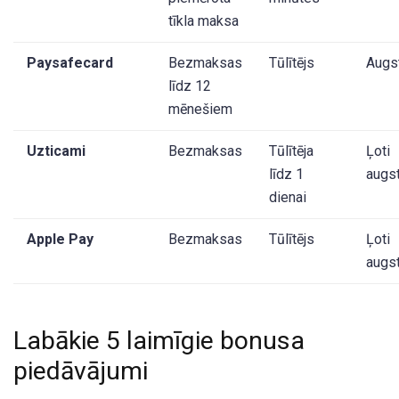
tīkla maksa
Paysafecard
Bezmaksas
Tūlītējs
Augs
līdz 12
mēnešiem
Uzticami
Bezmaksas
Tūlītēja
Ļoti
līdz 1
augs
dienai
Apple Pay
Bezmaksas
Tūlītējs
Ļoti
augs
Labākie 5 laimīgie bonusa
piedāvājumi