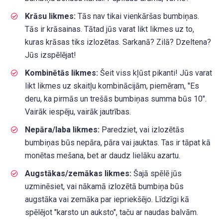
Krāsu likmes:
Tās nav tikai vienkāršas bumbiņas.
Tās ir krāsainas. Tātad jūs varat likt likmes uz to,
kuras krāsas tiks izlozētas. Sarkanā? Zilā? Dzeltena?
Jūs izspēlējat!
Kombinētās likmes:
Šeit viss kļūst pikanti! Jūs varat
likt likmes uz skaitļu kombinācijām, piemēram, "Es
deru, ka pirmās un trešās bumbiņas summa būs 10".
Vairāk iespēju, vairāk jautrības.
Nepāra/laba likmes:
Paredziet, vai izlozētās
bumbiņas būs nepāra, pāra vai jauktas. Tas ir tāpat kā
monētas mešana, bet ar daudz lielāku azartu.
Augstākas/zemākas likmes:
Šajā spēlē jūs
uzminēsiet, vai nākamā izlozētā bumbiņa būs
augstāka vai zemāka par iepriekšējo. Līdzīgi kā
spēlējot "karsto un auksto", taču ar naudas balvām.