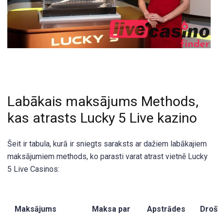
Labākais maksājums Methods,
kas atrasts Lucky 5 Live kazino
Šeit ir tabula, kurā ir sniegts saraksts ar dažiem labākajiem
maksājumiem methods, ko parasti varat atrast vietnē Lucky
5 Live Casinos:
Maksājums
Maksa par
Apstrādes
Droš