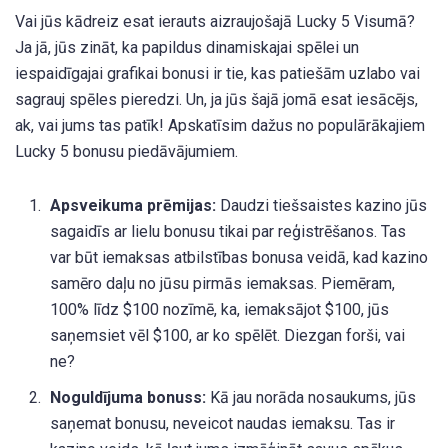
Vai jūs kādreiz esat ierauts aizraujošajā Lucky 5 Visumā?
Ja jā, jūs zināt, ka papildus dinamiskajai spēlei un
iespaidīgajai grafikai bonusi ir tie, kas patiešām uzlabo vai
sagrauj spēles pieredzi. Un, ja jūs šajā jomā esat iesācējs,
ak, vai jums tas patīk! Apskatīsim dažus no populārākajiem
Lucky 5 bonusu piedāvājumiem.
Apsveikuma prēmijas:
Daudzi tiešsaistes kazino jūs
sagaidīs ar lielu bonusu tikai par reģistrēšanos. Tas
var būt iemaksas atbilstības bonusa veidā, kad kazino
samēro daļu no jūsu pirmās iemaksas. Piemēram,
100% līdz $100 nozīmē, ka, iemaksājot $100, jūs
saņemsiet vēl $100, ar ko spēlēt. Diezgan forši, vai
ne?
Noguldījuma bonuss:
Kā jau norāda nosaukums, jūs
saņemat bonusu, neveicot naudas iemaksu. Tas ir