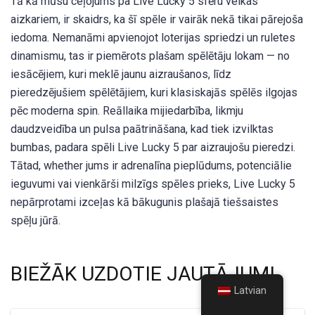
Tā kā mūsu ceļojums pa Live Lucky 5 sfēru velkas
aizkariem, ir skaidrs, ka šī spēle ir vairāk nekā tikai pārejoša
iedoma. Nemanāmi apvienojot loterijas spriedzi un ruletes
dinamismu, tas ir piemērots plašam spēlētāju lokam — no
iesācējiem, kuri meklē jaunu aizraušanos, līdz
pieredzējušiem spēlētājiem, kuri klasiskajās spēlēs ilgojas
pēc moderna spin. Reāllaika mijiedarbība, likmju
daudzveidība un pulsa paātrināšana, kad tiek izvilktas
bumbas, padara spēli Live Lucky 5 par aizraujošu pieredzi.
Tātad, whether jums ir adrenalīna pieplūdums, potenciālie
ieguvumi vai vienkārši milzīgs spēles prieks, Live Lucky 5
nepārprotami izceļas kā bākugunis plašajā tiešsaistes
spēļu jūrā.
BIEŽĀK UZDOTIE JAUTĀJUMI
Latvian