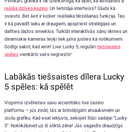
Pirmkārt, grafika ir tik izteiksmīga, ka šķiet, ka atrodaties a
reālās dzīves kazino
. Un lietotāja interfeiss? Gluds kā
sviests. Bet šeit ir kicker: reāllaika tērzēšanas funkcija. Tas
ir kā pavadīt laiku ar draugiem, apspriest stratēģijas un
dalīties dažos smieklos. Turklāt interaktīvās sānu likmes un
dinamiskie kameras leņķi liek jums justies kā notikumiem.
Godīgi sakot, kad ienirt Live Lucky 5, regulāri
tiešsaistes
spēles
vienkārši vairs negriezīs!
Labākās tiešsaistes dīlera Lucky
5 spēles: kā spēlēt
Vispirms izvēlieties savu iecienītāko live casino
platformu — jūs zināt, tās ar brīnišķīgām atsauksmēm un
izcilu grafiku. Kad esat iekļuvis, sekojiet līdzi sadaļai "Lucky
5". Noklikšķiniet uz šī sliktā zēna! Jūs sagaidīs draudzīgs