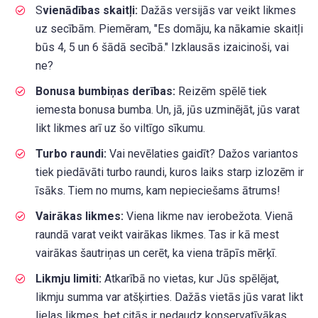
S
vienādības skaitļi:
Dažās versijās var veikt likmes
uz secībām. Piemēram, "Es domāju, ka nākamie skaitļi
būs 4, 5 un 6 šādā secībā." Izklausās izaicinoši, vai
ne?
Bonusa bumbiņas derības:
Reizēm spēlē tiek
iemesta bonusa bumba. Un, jā, jūs uzminējāt, jūs varat
likt likmes arī uz šo viltīgo sīkumu.
Turbo raundi:
Vai nevēlaties gaidīt? Dažos variantos
tiek piedāvāti turbo raundi, kuros laiks starp izlozēm ir
īsāks. Tiem no mums, kam nepieciešams ātrums!
Vairākas likmes:
Viena likme nav ierobežota. Vienā
raundā varat veikt vairākas likmes. Tas ir kā mest
vairākas šautriņas un cerēt, ka viena trāpīs mērķī.
Likmju limiti:
Atkarībā no vietas, kur Jūs spēlējat,
likmju summa var atšķirties. Dažās vietās jūs varat likt
lielas likmes, bet citās ir nedaudz konservatīvākas.