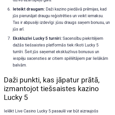
Ieteikt draugam:
Daži kazino piedāvā prēmijas, kad
jūs pierunājat draugu reģistrēties un veikt iemaksu.
Tas ir abpusēji izdevīgi: jūsu draugs saņem bonusu, un
jūs arī.
Ekskluzīvi Lucky 5 turnīri:
Sacensību piekritējiem
dažās tiešsaistes platformās tiek rīkoti Lucky 5
turnīri. Šeit jūs saņemat ekskluzīvus bonusus un
iespēju sacensties ar citiem spēlētājiem par lielākām
balvām.
Daži punkti, kas jāpatur prātā,
izmantojot tiešsaistes kazino
Lucky 5
Ielēkt Live Casino Lucky 5 pasaulē var būt aizraujošs