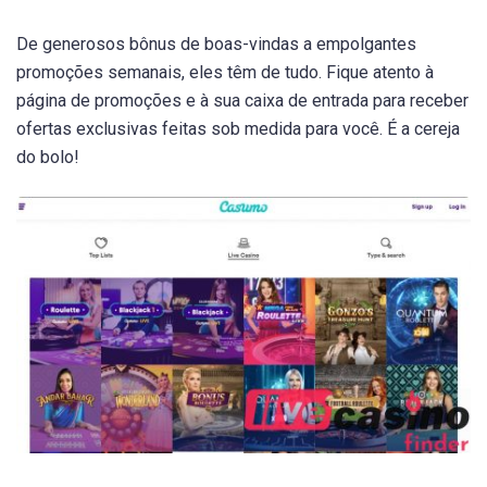
De generosos bônus de boas-vindas a empolgantes
promoções semanais, eles têm de tudo. Fique atento à
página de promoções e à sua caixa de entrada para receber
ofertas exclusivas feitas sob medida para você. É a cereja
do bolo!