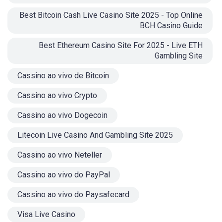
Best Bitcoin Cash Live Casino Site 2025 - Top Online
BCH Casino Guide
Best Ethereum Casino Site For 2025 - Live ETH
Gambling Site
Cassino ao vivo de Bitcoin
Cassino ao vivo Crypto
Cassino ao vivo Dogecoin
Litecoin Live Casino And Gambling Site 2025
Cassino ao vivo Neteller
Cassino ao vivo do PayPal
Cassino ao vivo do Paysafecard
Visa Live Casino