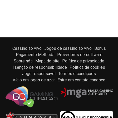
Cassino ao vivo
Jogos de cassino ao vivo
Bônus
Pagamento Methods
Provedores de software
Sobre nós
Mapa do site
Política de privacidade
Isenção de responsabilidade
Política de cookies
Jogo responsável
Termos e condições
Vício em jogos de azar
Entre em contato conosco