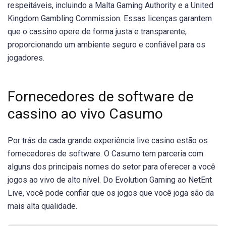
respeitáveis, incluindo a Malta Gaming Authority e a United
Kingdom Gambling Commission. Essas licenças garantem
que o cassino opere de forma justa e transparente,
proporcionando um ambiente seguro e confiável para os
jogadores.
Fornecedores de software de
cassino ao vivo Casumo
Por trás de cada grande experiência live casino estão os
fornecedores de software. O Casumo tem parceria com
alguns dos principais nomes do setor para oferecer a você
jogos ao vivo de alto nível. Do Evolution Gaming ao NetEnt
Live, você pode confiar que os jogos que você joga são da
mais alta qualidade.