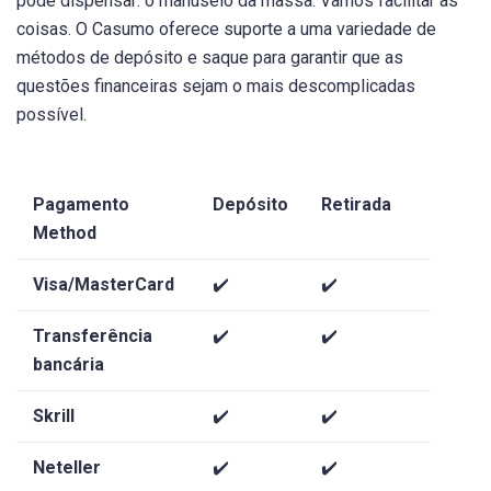
pode dispensar: o manuseio da massa. Vamos facilitar as
coisas. O Casumo oferece suporte a uma variedade de
métodos de depósito e saque para garantir que as
questões financeiras sejam o mais descomplicadas
possível.
Pagamento
Depósito
Retirada
Method
Visa/MasterCard
✔️
✔️
Transferência
✔️
✔️
bancária
Skrill
✔️
✔️
Neteller
✔️
✔️