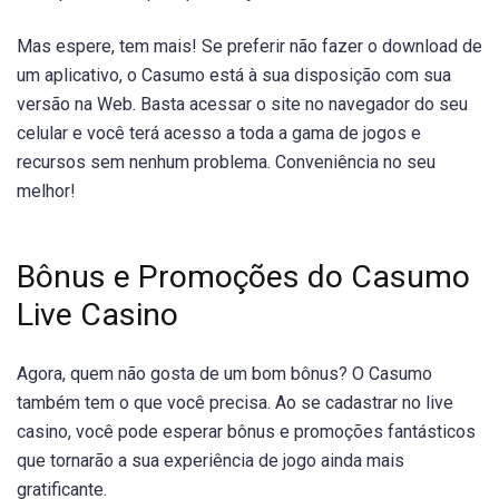
Mas espere, tem mais! Se preferir não fazer o download de
um aplicativo, o Casumo está à sua disposição com sua
versão na Web. Basta acessar o site no navegador do seu
celular e você terá acesso a toda a gama de jogos e
recursos sem nenhum problema. Conveniência no seu
melhor!
Bônus e Promoções do Casumo
Live Casino
Agora, quem não gosta de um bom bônus? O Casumo
também tem o que você precisa. Ao se cadastrar no live
casino, você pode esperar bônus e promoções fantásticos
que tornarão a sua experiência de jogo ainda mais
gratificante.