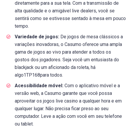
diretamente para a sua tela. Com a transmissão de
alta qualidade e o amigável live dealers, você se
sentirá como se estivesse sentado à mesa em pouco
tempo.
Variedade de jogos:
De jogos de mesa clássicos a
variações inovadoras, o Casumo oferece uma ampla
gama de jogos ao vivo para atender a todos os
gostos dos jogadores. Seja você um entusiasta do
blackjack ou um aficionado da roleta, há
algo1TP168para todos.
Acessibilidade móvel:
Com o aplicativo móvel e a
versão web, a Casumo garante que você possa
aproveitar os jogos live casino a qualquer hora e em
qualquer lugar. Não precisa ficar preso ao seu
computador. Leve a ação com você em seu telefone
ou tablet.