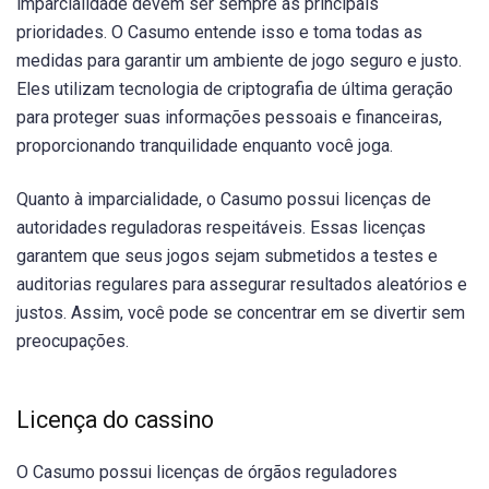
imparcialidade devem ser sempre as principais
prioridades. O Casumo entende isso e toma todas as
medidas para garantir um ambiente de jogo seguro e justo.
Eles utilizam tecnologia de criptografia de última geração
para proteger suas informações pessoais e financeiras,
proporcionando tranquilidade enquanto você joga.
Quanto à imparcialidade, o Casumo possui licenças de
autoridades reguladoras respeitáveis. Essas licenças
garantem que seus jogos sejam submetidos a testes e
auditorias regulares para assegurar resultados aleatórios e
justos. Assim, você pode se concentrar em se divertir sem
preocupações.
Licença do cassino
O Casumo possui licenças de órgãos reguladores