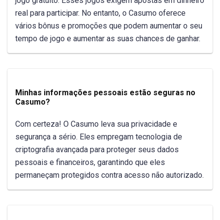
jogo gratuito. Esses jogos exigem apostas em dinheiro
real para participar. No entanto, o Casumo oferece
vários bônus e promoções que podem aumentar o seu
tempo de jogo e aumentar as suas chances de ganhar.
Minhas informações pessoais estão seguras no
Casumo?
Com certeza! O Casumo leva sua privacidade e
segurança a sério. Eles empregam tecnologia de
criptografia avançada para proteger seus dados
pessoais e financeiros, garantindo que eles
permaneçam protegidos contra acesso não autorizado.