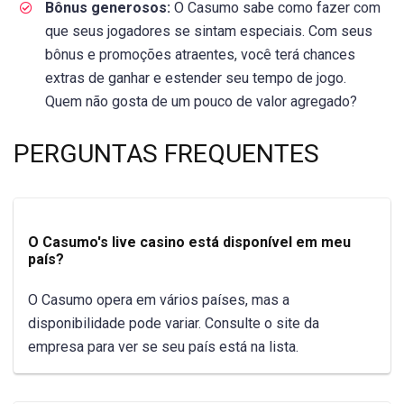
Bônus generosos:
O Casumo sabe como fazer com
que seus jogadores se sintam especiais. Com seus
bônus e promoções atraentes, você terá chances
extras de ganhar e estender seu tempo de jogo.
Quem não gosta de um pouco de valor agregado?
PERGUNTAS FREQUENTES
O Casumo's live casino está disponível em meu
país?
O Casumo opera em vários países, mas a
disponibilidade pode variar. Consulte o site da
empresa para ver se seu país está na lista.