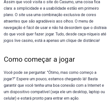
Assim que você visita o site do Casumo, uma coisa fica
clara: a simplicidade e a usabilidade estão em primeiro
plano. O site usa uma combinação exclusiva de cores
atraentes que são agradáveis aos olhos. O menu de
navegação é fácil de usar e não há desordem que o distraia
do que você quer fazer: jogar. Tudo, desde caça-níqueis até
jogos live casino, está a apenas um clique de distância!
Como começar a jogar
Você pode se perguntar: "Ótimo, mas como começo a
jogar?" Espere um pouco; estamos chegando lá! Basta
garantir que você tenha uma boa conexão com a Internet e
um dispositivo compatível (seja ele um desktop, laptop ou
celular) e estará pronto para entrar em ação.