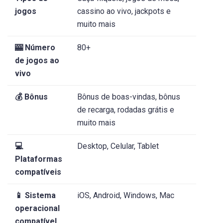
jogos
cassino ao vivo, jackpots e
muito mais
🎰 Número
80+
de jogos ao
vivo
💰 Bônus
Bônus de boas-vindas, bônus
de recarga, rodadas grátis e
muito mais
💻
Desktop, Celular, Tablet
Plataformas
compatíveis
📱 Sistema
iOS, Android, Windows, Mac
operacional
compatível