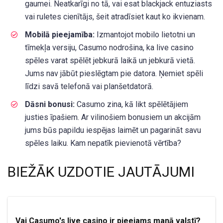
gaumei. Neatkarīgi no tā, vai esat blackjack entuziasts
vai ruletes cienītājs, šeit atradīsiet kaut ko ikvienam.
Mobilā pieejamība:
Izmantojot mobilo lietotni un
tīmekļa versiju, Casumo nodrošina, ka live casino
spēles varat spēlēt jebkurā laikā un jebkurā vietā.
Jums nav jābūt pieslēgtam pie datora. Ņemiet spēli
līdzi savā telefonā vai planšetdatorā.
Dāsni bonusi:
Casumo zina, kā likt spēlētājiem
justies īpašiem. Ar vilinošiem bonusiem un akcijām
jums būs papildu iespējas laimēt un pagarināt savu
spēles laiku. Kam nepatīk pievienotā vērtība?
BIEŽĀK UZDOTIE JAUTĀJUMI
Vai Casumo's live casino ir pieejams manā valstī?