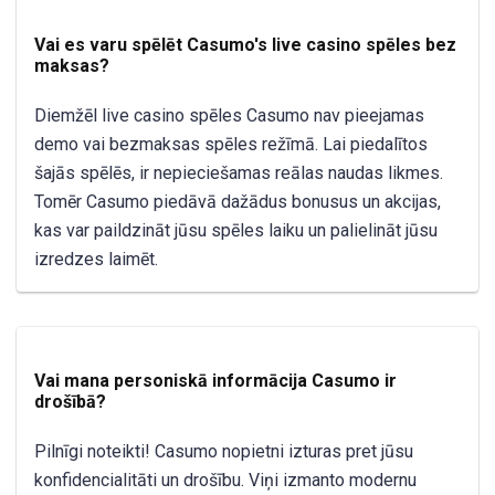
Vai es varu spēlēt Casumo's live casino spēles bez
maksas?
Diemžēl live casino spēles Casumo nav pieejamas
demo vai bezmaksas spēles režīmā. Lai piedalītos
šajās spēlēs, ir nepieciešamas reālas naudas likmes.
Tomēr Casumo piedāvā dažādus bonusus un akcijas,
kas var paildzināt jūsu spēles laiku un palielināt jūsu
izredzes laimēt.
Vai mana personiskā informācija Casumo ir
drošībā?
Pilnīgi noteikti! Casumo nopietni izturas pret jūsu
konfidencialitāti un drošību. Viņi izmanto modernu