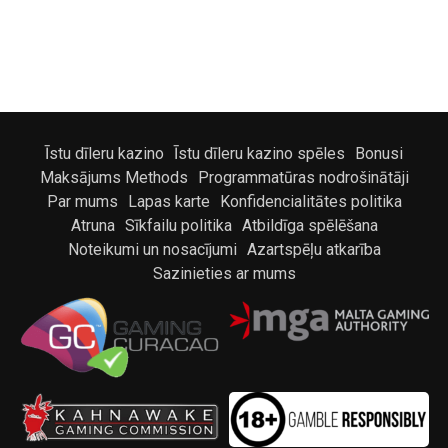
Īstu dīleru kazino
Īstu dīleru kazino spēles
Bonusi
Maksājums Methods
Programmatūras nodrošinātāji
Par mums
Lapas karte
Konfidencialitātes politika
Atruna
Sīkfailu politika
Atbildīga spēlēšana
Noteikumi un nosacījumi
Azartspēļu atkarība
Sazinieties ar mums