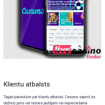
Klientu atbalsts
Tagad parunāsim par klientu atbalstu. Casumo saprot, ka
dažreiz jums var rasties jautājumi vai nepieciešama