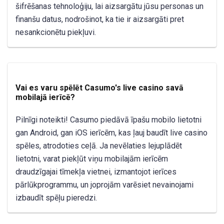
šifrēšanas tehnoloģiju, lai aizsargātu jūsu personas un
finanšu datus, nodrošinot, ka tie ir aizsargāti pret
nesankcionētu piekļuvi.
Vai es varu spēlēt Casumo's live casino savā
mobilajā ierīcē?
Pilnīgi noteikti! Casumo piedāvā īpašu mobilo lietotni
gan Android, gan iOS ierīcēm, kas ļauj baudīt live casino
spēles, atrodoties ceļā. Ja nevēlaties lejuplādēt
lietotni, varat piekļūt viņu mobilajām ierīcēm
draudzīgajai tīmekļa vietnei, izmantojot ierīces
pārlūkprogrammu, un joprojām varēsiet nevainojami
izbaudīt spēļu pieredzi.