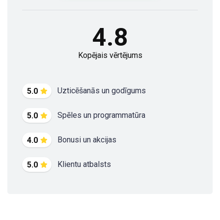
4.8
Kopējais vērtējums
Uzticēšanās un godīgums
5.0
Spēles un programmatūra
5.0
Bonusi un akcijas
4.0
Klientu atbalsts
5.0