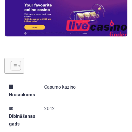
🏢
Casumo kazino
Nosaukums
📅
2012
Dibināšanas
gads