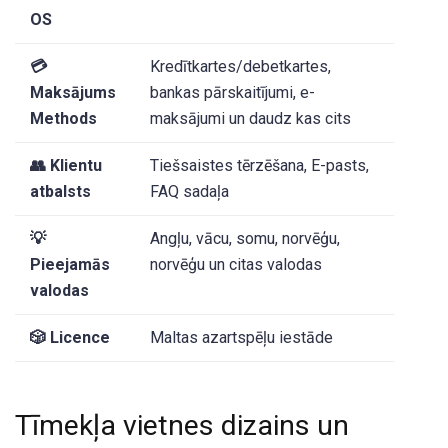
OS
💳
Kredītkartes/debetkartes,
Maksājums
bankas pārskaitījumi, e-
Methods
maksājumi un daudz kas cits
👥 Klientu
Tiešsaistes tērzēšana, E-pasts,
atbalsts
FAQ sadaļa
💡
Angļu, vācu, somu, norvēģu,
Pieejamās
norvēģu un citas valodas
valodas
🎲 Licence
Maltas azartspēļu iestāde
Tīmekļa vietnes dizains un