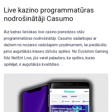
Live kazino programmatūras
nodrošinātāji Casumo
Aiz katras lieliskas live casino pieredzes stāv
programmatūras nodrošinātāji. Casumo sadarbojas ar
dažiem no nozares vadošajiem uzņēmumiem, lai piedāvātu
jums augstākās klases dzīvās spēles. No Evolution Gaming
līdz NetEnt Live, jūs varat paļauties, ka spēles, kuras
spēlējat, ir augstākās kvalitātes.