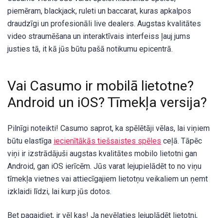
piemēram, blackjack, ruleti un baccarat, kuras apkalpos
draudzīgi un profesionāli live dealers. Augstas kvalitātes
video straumēšana un interaktīvais interfeiss ļauj jums
justies tā, it kā jūs būtu pašā notikumu epicentrā.
Vai Casumo ir mobilā lietotne?
Android un iOS? Tīmekļa versija?
Pilnīgi noteikti! Casumo saprot, ka spēlētāji vēlas, lai viņiem
būtu elastīga
iecienītākās tiešsaistes spēles
ceļā. Tāpēc
viņi ir izstrādājuši augstas kvalitātes mobilo lietotni gan
Android, gan iOS ierīcēm. Jūs varat lejupielādēt to no viņu
tīmekļa vietnes vai attiecīgajiem lietotņu veikaliem un ņemt
izklaidi līdzi, lai kurp jūs dotos.
Bet pagaidiet, ir vēl kas! Ja nevēlaties lejuplādēt lietotni,