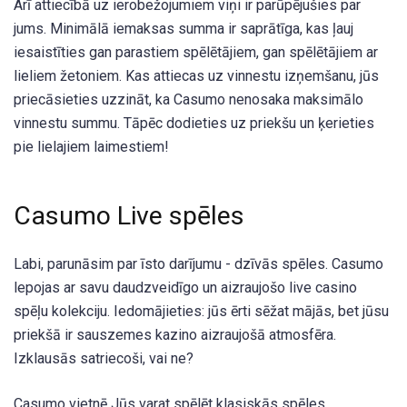
Arī attiecībā uz ierobežojumiem viņi ir parūpējušies par
jums. Minimālā iemaksas summa ir saprātīga, kas ļauj
iesaistīties gan parastiem spēlētājiem, gan spēlētājiem ar
lieliem žetoniem. Kas attiecas uz vinnestu izņemšanu, jūs
priecāsieties uzzināt, ka Casumo nenosaka maksimālo
vinnestu summu. Tāpēc dodieties uz priekšu un ķerieties
pie lielajiem laimestiem!
Casumo Live spēles
Labi, parunāsim par īsto darījumu - dzīvās spēles. Casumo
lepojas ar savu daudzveidīgo un aizraujošo live casino
spēļu kolekciju. Iedomājieties: jūs ērti sēžat mājās, bet jūsu
priekšā ir sauszemes kazino aizraujošā atmosfēra.
Izklausās satriecoši, vai ne?
Casumo vietnē Jūs varat spēlēt klasiskās spēles,