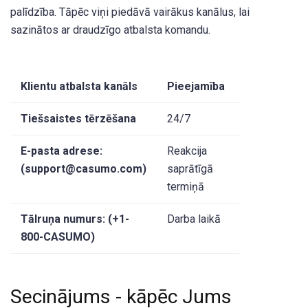
palīdzība. Tāpēc viņi piedāvā vairākus kanālus, lai
sazinātos ar draudzīgo atbalsta komandu.
Klientu atbalsta kanāls
Pieejamība
Tiešsaistes tērzēšana
24/7
E-pasta adrese:
Reakcija
(support@casumo.com)
saprātīgā
termiņā
Tālruņa numurs: (+1-
Darba laikā
800-CASUMO)
Secinājums - kāpēc Jums