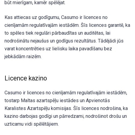
būt mierīgam, kamēr spēlējat.
Kas attiecas uz godīgumu, Casumo ir licences no
cienījamām regulatīvajām iestādēm. Šīs licences garantē, ka
to spēles tiek regulāri pārbaudītas un auditētas, lai
nodrošinātu nejaušus un godīgus rezultātus. Tādējādi jūs
varat koncentrēties uz lielisku laika pavadīšanu bez
jebkādām raizēm.
Licence kazino
Casumo ir licences no cienījamām regulatīvajām iestādēm,
tostarp Maltas azartspēļu iestādes un Apvienotās
Karalistes Azartspēļu komisijas. Šīs licences nodrošina, ka
kazino darbojas godīgi un pārredzami, nodrošinot drošu un
uzticamu vidi spēlētājiem.