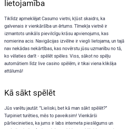
lietojamība
Tiklīdz apmeklējat Casumo vietni, kļūst skaidrs, ka
galvenais ir vienkāršība un ērtums. Tīmekļa vietnē ir
izmantots unikāls pievilcīgu krāsu apvienojums, kas
nomierina acis. Navigācijas izvēlne ir viegli lietojama, un tajā
nav nekādas nekārtības, kas novērstu jūsu uzmanību no tā,
ko vēlaties darīt - spēlēt spēles. Viss, sākot no spēļu
automātiem līdz live casino spēlēm, ir tikai viena klikšķa
attālumā!
Kā sākt spēlēt
Jūs varētu jautāt: "Lieliski, bet kā man sākt spēlēt?"
Turpiniet turēties, mēs to paveiksim! Vienkārši
pārliecinieties, ka jums ir labs interneta pieslēgums un