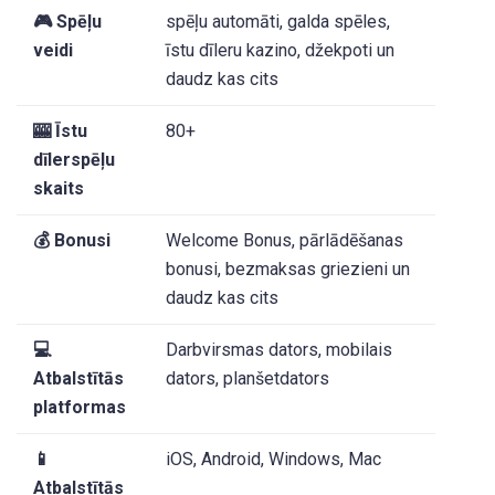
🎮 Spēļu
spēļu automāti, galda spēles,
veidi
īstu dīleru kazino, džekpoti un
daudz kas cits
🎰 Īstu
80+
dīlerspēļu
skaits
💰 Bonusi
Welcome Bonus, pārlādēšanas
bonusi, bezmaksas griezieni un
daudz kas cits
💻
Darbvirsmas dators, mobilais
Atbalstītās
dators, planšetdators
platformas
📱
iOS, Android, Windows, Mac
Atbalstītās