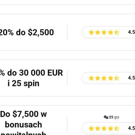
20% do $2,500
4.
% do 30 000 EUR
4.
i 25 spin
Do $7,500 w
25
gry
bonusach
4.