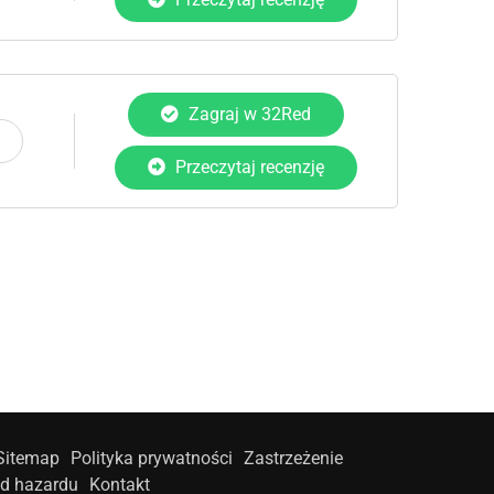
Zagraj w 32Red
5
Przeczytaj recenzję
Sitemap
Polityka prywatności
Zastrzeżenie
od hazardu
Kontakt