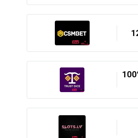
1
100