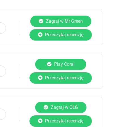
Zagraj w Mr Green
5
Przeczytaj recenzję
Play Coral
5
Przeczytaj recenzję
Zagraj w OLG
5
Przeczytaj recenzję