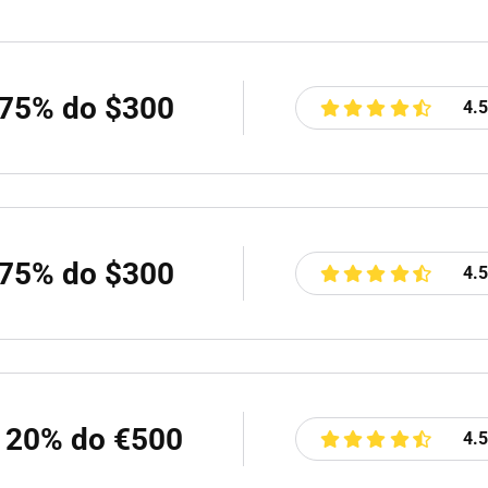
75% do $300
4.
75% do $300
4.
120% do €500
4.