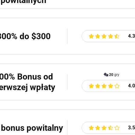
powitalnych
300% do $300
4.
00% Bonus od
20
gry
erwszej wpłaty
4.
 bonus powitalny
3.