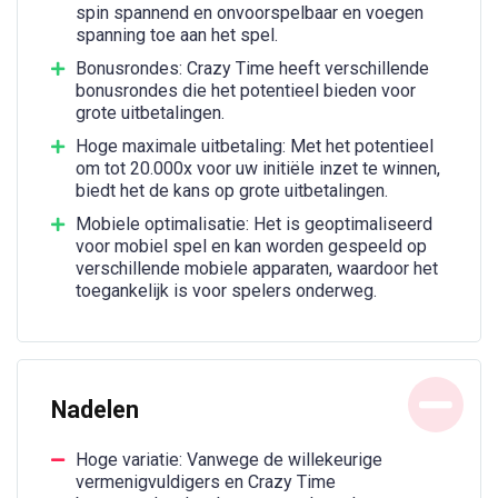
spin spannend en onvoorspelbaar en voegen
spanning toe aan het spel.
Bonusrondes: Crazy Time heeft verschillende
bonusrondes die het potentieel bieden voor
grote uitbetalingen.
Hoge maximale uitbetaling: Met het potentieel
om tot 20.000x voor uw initiële inzet te winnen,
biedt het de kans op grote uitbetalingen.
Mobiele optimalisatie: Het is geoptimaliseerd
voor mobiel spel en kan worden gespeeld op
verschillende mobiele apparaten, waardoor het
toegankelijk is voor spelers onderweg.
Nadelen
Hoge variatie: Vanwege de willekeurige
vermenigvuldigers en Crazy Time