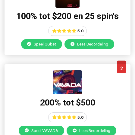
100% tot $200 en 25 spin's
5.0
Speel GGbet
Lees Beoordeling
2
200% tot $500
5.0
Speel VAVADA
Lees Beoordeling