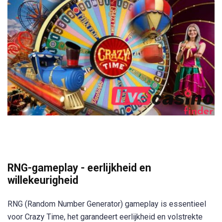
RNG-gameplay - eerlijkheid en
willekeurigheid
RNG (Random Number Generator) gameplay is essentieel
voor Crazy Time, het garandeert eerlijkheid en volstrekte