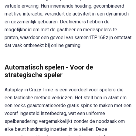
virtuele ervaring. Hun innemende houding, gecombineerd
met live interactie, verandert de activiteit in een dynamisch
en gezamenlijk gebeuren. Deelnemers hebben de
mogelijkheid om met de gastheer en medespelers te
praten, waardoor een gevoel van samen1TP168zijn ontstaat
dat vaak ontbreekt bij online gaming.
Automatisch spelen - Voor de
strategische speler
Autoplay in Crazy Time is een voordeel voor spelers die
een tactische method verkiezen. Het stelt hen in staat om
een reeks geautomatiseerde gratis spins te maken met een
vooraf ingesteld inzetbedrag, wat een uniforme
spelbenadering vergemakkelijkt zonder de noodzaak om
elke beurt handmatig inzetten in te stellen. Deze