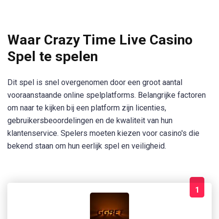
Waar Crazy Time Live Casino
Spel te spelen
Dit spel is snel overgenomen door een groot aantal
vooraanstaande online spelplatforms. Belangrijke factoren
om naar te kijken bij een platform zijn licenties,
gebruikersbeoordelingen en de kwaliteit van hun
klantenservice. Spelers moeten kiezen voor casino's die
bekend staan om hun eerlijk spel en veiligheid.
1