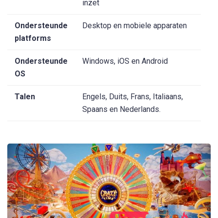
inzet
Ondersteunde
Desktop en mobiele apparaten
platforms
Ondersteunde
Windows, iOS en Android
OS
Talen
Engels, Duits, Frans, Italiaans,
Spaans en Nederlands.