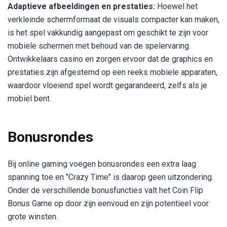
Adaptieve afbeeldingen en prestaties:
Hoewel het
verkleinde schermformaat de visuals compacter kan maken,
is het spel vakkundig aangepast om geschikt te zijn voor
mobiele schermen met behoud van de spelervaring.
Ontwikkelaars casino en zorgen ervoor dat de graphics en
prestaties zijn afgestemd op een reeks mobiele apparaten,
waardoor vloeiend spel wordt gegarandeerd, zelfs als je
mobiel bent.
Bonusrondes
Bij online gaming voegen bonusrondes een extra laag
spanning toe en "Crazy Time" is daarop geen uitzondering.
Onder de verschillende bonusfuncties valt het Coin Flip
Bonus Game op door zijn eenvoud en zijn potentieel voor
grote winsten.