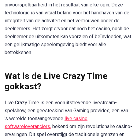
onvoorspelbaarheid in het resultaat van elke spin. Deze
technologie is van vitaal belang voor het handhaven van de
integriteit van de activiteit en het vertrouwen onder de
deelnemers. Het zorgt ervoor dat noch het casino, noch de
deelnemer de uitkomsten kan voorzien of beïnvloeden, wat
een gelijkmatige speelomgeving biedt voor alle
betrokkenen.
Wat is de Live Crazy Time
gokkast?
Live Crazy Time is een vooruitstrevende livestream-
spelshow, een geesteskind van Gaming provides, een van
's werelds toonaangevende
live casino
softwareleveranciers,
bekend om zijn revolutionaire casino-
ervaringen. Dit spel overstijgt de traditionele grenzen en