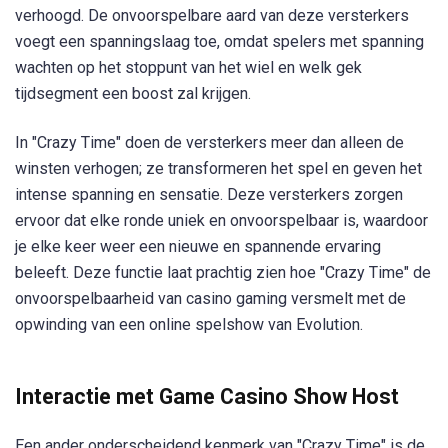
verhoogd. De onvoorspelbare aard van deze versterkers
voegt een spanningslaag toe, omdat spelers met spanning
wachten op het stoppunt van het wiel en welk gek
tijdsegment een boost zal krijgen.
In "Crazy Time" doen de versterkers meer dan alleen de
winsten verhogen; ze transformeren het spel en geven het
intense spanning en sensatie. Deze versterkers zorgen
ervoor dat elke ronde uniek en onvoorspelbaar is, waardoor
je elke keer weer een nieuwe en spannende ervaring
beleeft. Deze functie laat prachtig zien hoe "Crazy Time" de
onvoorspelbaarheid van casino gaming versmelt met de
opwinding van een online spelshow van Evolution.
Interactie met Game Casino Show Host
Een ander onderscheidend kenmerk van "Crazy Time" is de