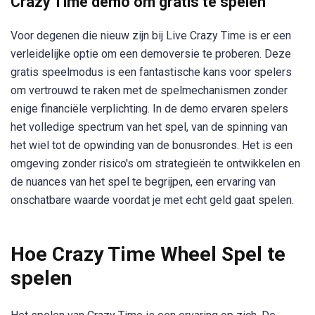
Crazy Time demo om gratis te spelen
Voor degenen die nieuw zijn bij Live Crazy Time is er een
verleidelijke optie om een demoversie te proberen. Deze
gratis speelmodus is een fantastische kans voor spelers
om vertrouwd te raken met de spelmechanismen zonder
enige financiële verplichting. In de demo ervaren spelers
het volledige spectrum van het spel, van de spinning van
het wiel tot de opwinding van de bonusrondes. Het is een
omgeving zonder risico's om strategieën te ontwikkelen en
de nuances van het spel te begrijpen, een ervaring van
onschatbare waarde voordat je met echt geld gaat spelen.
Hoe Crazy Time Wheel Spel te
spelen