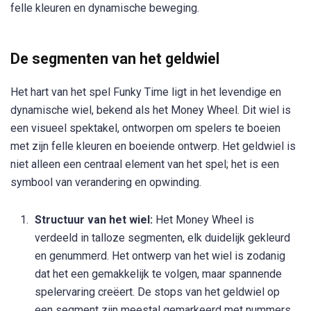
felle kleuren en dynamische beweging.
De segmenten van het geldwiel
Het hart van het spel Funky Time ligt in het levendige en
dynamische wiel, bekend als het Money Wheel. Dit wiel is
een visueel spektakel, ontworpen om spelers te boeien
met zijn felle kleuren en boeiende ontwerp. Het geldwiel is
niet alleen een centraal element van het spel; het is een
symbool van verandering en opwinding.
Structuur van het wiel:
Het Money Wheel is
verdeeld in talloze segmenten, elk duidelijk gekleurd
en genummerd. Het ontwerp van het wiel is zodanig
dat het een gemakkelijk te volgen, maar spannende
spelervaring creëert. De stops van het geldwiel op
een segment zijn meestal gemarkeerd met nummers