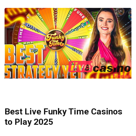
Best Live Funky Time Casinos
to Play 2025