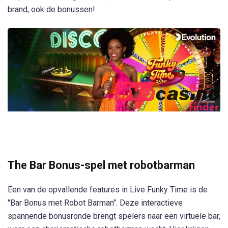
brand, ook de bonussen!
The Bar Bonus-spel met robotbarman
Een van de opvallende features in Live Funky Time is de
"Bar Bonus met Robot Barman". Deze interactieve
spannende bonusronde brengt spelers naar een virtuele bar,