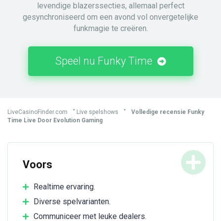
levendige blazerssecties, allemaal perfect
gesynchroniseerd om een avond vol onvergetelijke
funkmagie te creëren.
Speel nu Funky Time
LiveCasinoFinder.com
"
Live spelshows
"
Volledige recensie Funky
Time Live Door Evolution Gaming
Voors
Realtime ervaring.
Diverse spelvarianten.
Communiceer met leuke dealers.