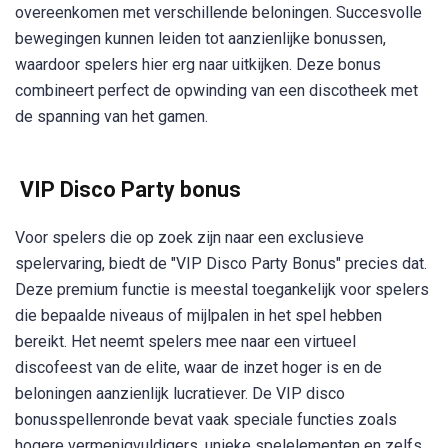
overeenkomen met verschillende beloningen. Succesvolle
bewegingen kunnen leiden tot aanzienlijke bonussen,
waardoor spelers hier erg naar uitkijken. Deze bonus
combineert perfect de opwinding van een discotheek met
de spanning van het gamen.
VIP Disco Party bonus
Voor spelers die op zoek zijn naar een exclusieve
spelervaring, biedt de "VIP Disco Party Bonus" precies dat.
Deze premium functie is meestal toegankelijk voor spelers
die bepaalde niveaus of mijlpalen in het spel hebben
bereikt. Het neemt spelers mee naar een virtueel
discofeest van de elite, waar de inzet hoger is en de
beloningen aanzienlijk lucratiever. De VIP disco
bonusspellenronde bevat vaak speciale functies zoals
hogere vermenigvuldigers, unieke spelelementen en zelfs