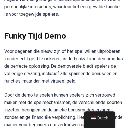
persoonlijke interacties, waardoor het een gewilde functie
is voor toegewijde spelers.
Funky Tijd Demo
Voor degenen die nieuw zijn of het spel willen uitproberen
zonder echt geld te riskeren, is de Funky Time demomodus
de perfecte oplossing. De demoversie biedt spelers de
volledige ervaring, inclusief alle spannende bonussen en
functies, maar dan met virtueel geld.
Door de demo te spelen kunnen spelers zich vertrouwd
maken met de spelmechanismen, de verschillende soorten
inzetten begrijpen en de unieke bonusrondes ervaren
zonder enige financiële verplichting. Het is een uitstekende
Dutch
manier voor beginners om vertrouwen op te bouwen en