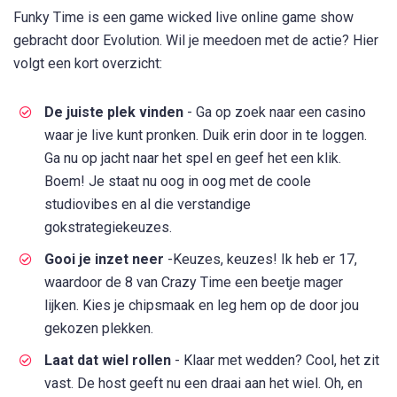
Funky Time is een game wicked live online game show
gebracht door Evolution. Wil je meedoen met de actie? Hier
volgt een kort overzicht:
De juiste plek vinden
- Ga op zoek naar een casino
waar je live kunt pronken. Duik erin door in te loggen.
Ga nu op jacht naar het spel en geef het een klik.
Boem! Je staat nu oog in oog met de coole
studiovibes en al die verstandige
gokstrategiekeuzes.
Gooi je inzet neer
-Keuzes, keuzes! Ik heb er 17,
waardoor de 8 van Crazy Time een beetje mager
lijken. Kies je chipsmaak en leg hem op de door jou
gekozen plekken.
Laat dat wiel rollen
- Klaar met wedden? Cool, het zit
vast. De host geeft nu een draai aan het wiel. Oh, en