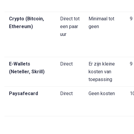
Crypto (Bitcoin,
Direct tot
Minimaal tot
9
Ethereum)
een paar
geen
uur
E-Wallets
Direct
Er zijn kleine
9
(Neteller, Skrill)
kosten van
toepassing
Paysafecard
Direct
Geen kosten
1