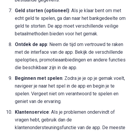
Geld storten (optioneel)
: Als je klaar bent om met
echt geld te spelen, ga dan naar het bankgedeelte om
geld te storten. De app moet verschillende veilige
betaalmethoden bieden voor het gemak.
Ontdek de app
: Neem de tijd om vertrouwd te raken
met de interface van de app. Bekijk de verschillende
spelopties, promotieaanbiedingen en andere functies
die beschikbaar zijn in de app.
Beginnen met spelen
: Zodra je je op je gemak voelt,
navigeer je naar het spel in de app en begin je te
spelen. Vergeet niet om verantwoord te spelen en
geniet van de ervaring.
Klantenservice
: Als je problemen ondervindt of
vragen hebt, gebruik dan de
klantenondersteuningsfunctie van de app. De meeste