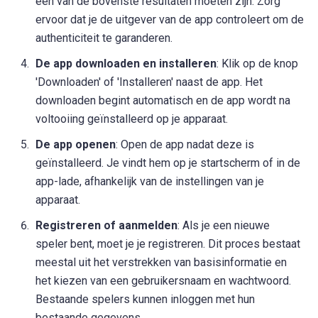
een van de bovenste resultaten moeten zijn. Zorg
ervoor dat je de uitgever van de app controleert om de
authenticiteit te garanderen.
De app downloaden en installeren
: Klik op de knop
'Downloaden' of 'Installeren' naast de app. Het
downloaden begint automatisch en de app wordt na
voltooiing geïnstalleerd op je apparaat.
De app openen
: Open de app nadat deze is
geïnstalleerd. Je vindt hem op je startscherm of in de
app-lade, afhankelijk van de instellingen van je
apparaat.
Registreren of aanmelden
: Als je een nieuwe
speler bent, moet je je registreren. Dit proces bestaat
meestal uit het verstrekken van basisinformatie en
het kiezen van een gebruikersnaam en wachtwoord.
Bestaande spelers kunnen inloggen met hun
bestaande gegevens.