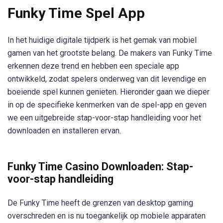
Funky Time Spel App
In het huidige digitale tijdperk is het gemak van mobiel
gamen van het grootste belang. De makers van Funky Time
erkennen deze trend en hebben een speciale app
ontwikkeld, zodat spelers onderweg van dit levendige en
boeiende spel kunnen genieten. Hieronder gaan we dieper
in op de specifieke kenmerken van de spel-app en geven
we een uitgebreide stap-voor-stap handleiding voor het
downloaden en installeren ervan.
Funky Time Casino Downloaden: Stap-
voor-stap handleiding
De Funky Time heeft de grenzen van desktop gaming
overschreden en is nu toegankelijk op mobiele apparaten