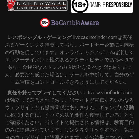
レスポンシブル・ゲーミング
livecasinofinder.comは責任
あるゲーミングを推奨しており、パートナー企業にも同様
の行動を促しています。オンラインカジノゲームは楽しく
エンターテイメント性のあるアクティビティであるべきで
あり、金銭的なストレスの原因となるべきではありませ
ん。必要だと感じた場合は、ゲームを中断して、自分のゲ
ーム習慣をコントロールできるようにしてください。
責任を持ってプレイしてください：
livecasinofinder.com
は独立して運営されており、当サイトが宣伝するいかなる
ウェブサイトとも提携関係にありません。ギャンブル活動
に参加する前に、すべての法的要件を遵守していることを
ご確認ください。当サイトで提供される情報は、教育目的
のみに提供されています。リンクをクリックすると、第三
者のウェブサイトに誘導されます。その結果について、当