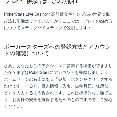
プレイ開始までの流れ
PokerStars Live Casinoで高額賞金ギャンブルの世界に飛
び込む準備はできていますか？ここでは、プレイの始め方
についてステップバイステップで説明します：
ポーカースターズへの登録方法とアカウン
トの確認について
さあ、あなたもこのアクションに参加する準備ができまし
たか？まずはPokerStarsにアカウントを登録しましょう。
ホームページの右上にある「参加」ボタンをクリックする
だけです。すると、個人情報（氏名、生年月日、住所な
ど）を入力するよう促されます。これは標準的な手順であ
り、お客様の安全を確保するためのものですので、ご安心
ください。