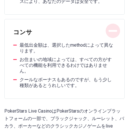
スにより、あなたのデータは安全です。
コンサ
最低出金額は、選択したmethodによって異な
ります。
お住まいの地域によっては、すべての方がす
べての機能を利用できるわけではありませ
ん。
クールなボーナスもあるのですが、もう少し
種類があるとうれしいです。
PokerStars Live CasinoはPokerStarsのオンラインプラッ
トフォームの一部で、ブラックジャック、ルーレット、バ
カラ、ポーカーなどのクラシックカジノゲームをlive