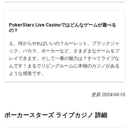
PokerStars Live Casinoではどんなゲームが遊べる
の？
え、何からやればいいの？ルーレット、ブラックジャ
ック、バカラ、ポーカーなど、さまざまなゲームをプ
レイできます。そして一番の魅力は？すべてライブな
んです！まるでリビングルームに本物のカジノがある
ような感覚です。
更新 2024-04-10
ポーカースターズ ライブカジノ 詳細