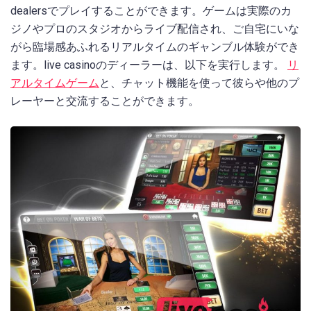
dealersでプレイすることができます。ゲームは実際のカ
ジノやプロのスタジオからライブ配信され、ご自宅にいな
がら臨場感あふれるリアルタイムのギャンブル体験ができ
ます。live casinoのディーラーは、以下を実行します。
リ
アルタイムゲーム
と、チャット機能を使って彼らや他のプ
レーヤーと交流することができます。