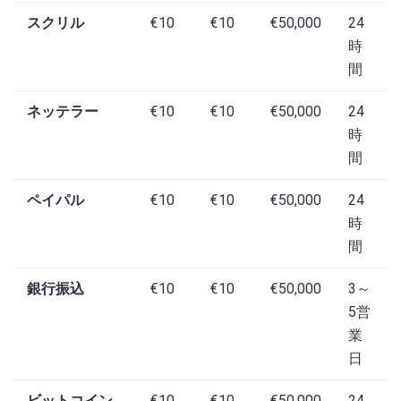
スクリル
€10
€10
€50,000
24
時
間
ネッテラー
€10
€10
€50,000
24
時
間
ペイパル
€10
€10
€50,000
24
時
間
銀行振込
€10
€10
€50,000
3～
5営
業
日
ビットコイン
€10
€10
€50,000
24