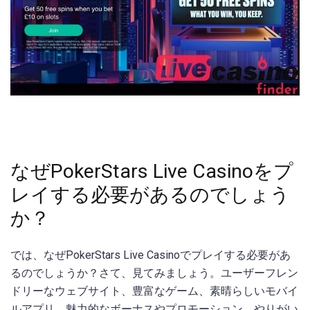
なぜPokerStars Live Casinoをプ
レイする必要があるのでしょう
か？
では、なぜPokerStars Live Casinoでプレイする必要があ
るのでしょうか？さて、見てみましょう。ユーザーフレン
ドリーなウェブサイト、豊富なゲーム、素晴らしいモバイ
ルアプリ、魅力的なボーナスやプロモーション、やりがい