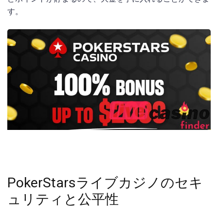
す。
PokerStarsライブカジノのセキ
ュリティと公平性