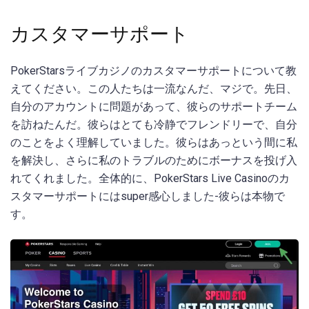
カスタマーサポート
PokerStarsライブカジノのカスタマーサポートについて教
えてください。この人たちは一流なんだ、マジで。先日、
自分のアカウントに問題があって、彼らのサポートチーム
を訪ねたんだ。彼らはとても冷静でフレンドリーで、自分
のことをよく理解していました。彼らはあっという間に私
を解決し、さらに私のトラブルのためにボーナスを投げ入
れてくれました。全体的に、PokerStars Live Casinoのカ
スタマーサポートにはsuper感心しました-彼らは本物で
す。