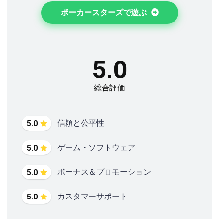
ポーカースターズで遊ぶ
5.0
総合評価
信頼と公平性
5.0
ゲーム・ソフトウェア
5.0
ボーナス＆プロモーション
5.0
カスタマーサポート
5.0