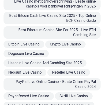
Live Casino met bankoverschrijving - Beste online
casino's voor bankoverschrijvingen in 2025
Best Bitcoin Cash Live Casino Site 2025 - Top Online
BCH Casino Guide
Best Ethereum Casino Site For 2025 - Live ETH
Gambling Site
Bitcoin Live Casino
Crypto Live Casino
Dogecoin Live Casino
Litecoin Live Casino And Gambling Site 2025
Neosurf Live Casino
Neteller Live Casino
PayPal Live Online Casino - Beste Online PayPal
Casino 2024
Paysafecard Live Casino
Skrill Live Casino