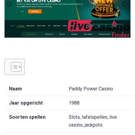
Naam
Paddy Power Casino
Jaar opgericht
1988
Soorten spellen
Slots, tafelspellen, live
casino, jackpots