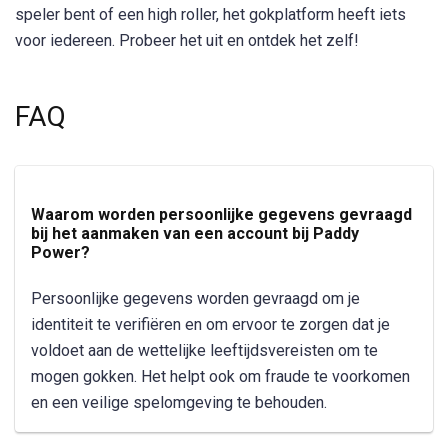
speler bent of een high roller, het gokplatform heeft iets
voor iedereen. Probeer het uit en ontdek het zelf!
FAQ
Waarom worden persoonlijke gegevens gevraagd
bij het aanmaken van een account bij Paddy
Power?
Persoonlijke gegevens worden gevraagd om je
identiteit te verifiëren en om ervoor te zorgen dat je
voldoet aan de wettelijke leeftijdsvereisten om te
mogen gokken. Het helpt ook om fraude te voorkomen
en een veilige spelomgeving te behouden.