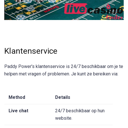
Klantenservice
Paddy Power's klantenservice is 24/7 beschikbaar om je te
helpen met vragen of problemen. Je kunt ze bereiken via:
Method
Details
Live chat
24/7 beschikbaar op hun
website.