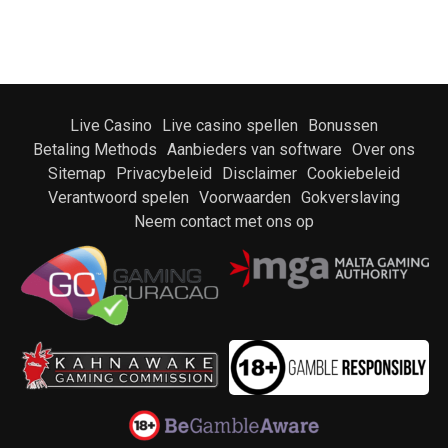
Live Casino
Live casino spellen
Bonussen
Betaling Methods
Aanbieders van software
Over ons
Sitemap
Privacybeleid
Disclaimer
Cookiebeleid
Verantwoord spelen
Voorwaarden
Gokverslaving
Neem contact met ons op