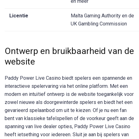
en meer
Licentie
Malta Gaming Authority en de
UK Gambling Commission
Ontwerp en bruikbaarheid van de
website
Paddy Power Live Casino biedt spelers een spannende en
interactieve spelervaring via het online platform. Met een
modern en intuïtief ontwerp is de website toegankelijk voor
zowel nieuwe als doorgewinterde spelers en biedt het een
gevarieerd spelaanbod om uit te kiezen. Of je nu een fan
bent van klassieke tafelspellen of de voorkeur geeft aan de
spanning van live dealer opties, Paddy Power Live Casino
heeft ietsething voor iedereen. Sluit je aan bij spelers van