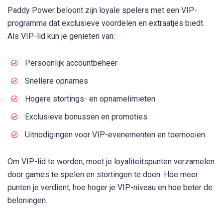
Paddy Power beloont zijn loyale spelers met een VIP-
programma dat exclusieve voordelen en extraatjes biedt.
Als VIP-lid kun je genieten van:
Persoonlijk accountbeheer
Snellere opnames
Hogere stortings- en opnamelimieten
Exclusieve bonussen en promoties
Uitnodigingen voor VIP-evenementen en toernooien
Om VIP-lid te worden, moet je loyaliteitspunten verzamelen
door games te spelen en stortingen te doen. Hoe meer
punten je verdient, hoe hoger je VIP-niveau en hoe beter de
beloningen.