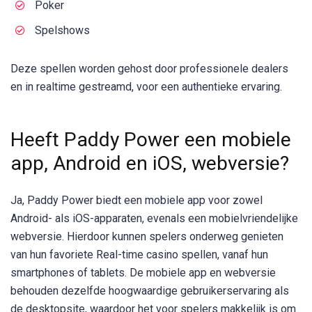
Poker
Spelshows
Deze spellen worden gehost door professionele dealers
en in realtime gestreamd, voor een authentieke ervaring.
Heeft Paddy Power een mobiele
app, Android en iOS, webversie?
Ja, Paddy Power biedt een mobiele app voor zowel
Android- als iOS-apparaten, evenals een mobielvriendelijke
webversie. Hierdoor kunnen spelers onderweg genieten
van hun favoriete Real-time casino spellen, vanaf hun
smartphones of tablets. De mobiele app en webversie
behouden dezelfde hoogwaardige gebruikerservaring als
de desktopsite, waardoor het voor spelers makkelijk is om