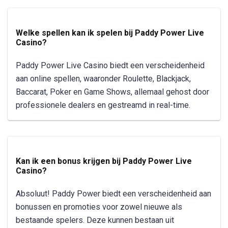
Welke spellen kan ik spelen bij Paddy Power Live
Casino?
Paddy Power Live Casino biedt een verscheidenheid
aan online spellen, waaronder Roulette, Blackjack,
Baccarat, Poker en Game Shows, allemaal gehost door
professionele dealers en gestreamd in real-time.
Kan ik een bonus krijgen bij Paddy Power Live
Casino?
Absoluut! Paddy Power biedt een verscheidenheid aan
bonussen en promoties voor zowel nieuwe als
bestaande spelers. Deze kunnen bestaan uit