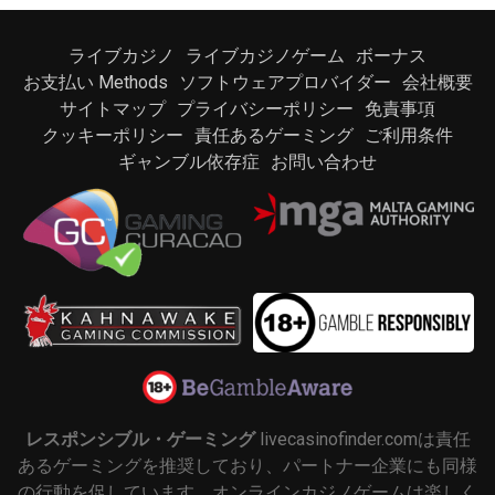
ライブカジノ
ライブカジノゲーム
ボーナス
お支払い Methods
ソフトウェアプロバイダー
会社概要
サイトマップ
プライバシーポリシー
免責事項
クッキーポリシー
責任あるゲーミング
ご利用条件
ギャンブル依存症
お問い合わせ
レスポンシブル・ゲーミング
livecasinofinder.comは責任
あるゲーミングを推奨しており、パートナー企業にも同様
の行動を促しています。オンラインカジノゲームは楽しく