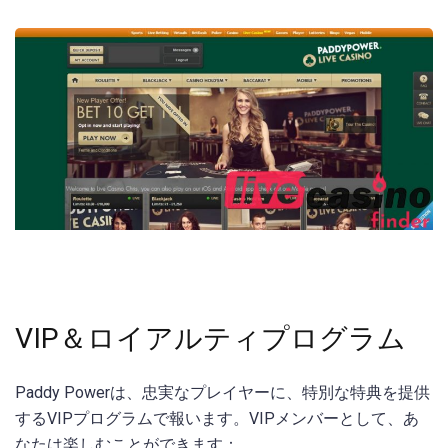
VIP＆ロイアルティプログラム
Paddy Powerは、忠実なプレイヤーに、特別な特典を提供
するVIPプログラムで報います。VIPメンバーとして、あ
なたは楽しむことができます：