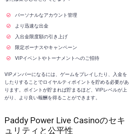
パーソナルなアカウント管理
より迅速な出金
入出金限度額の引き上げ
限定ボーナスやキャンペーン
VIPイベントやトーナメントへのご招待
VIPメンバーになるには、ゲームをプレイしたり、入金を
したりすることでロイヤルティポイントを貯める必要があ
ります。ポイントが貯まれば貯まるほど、VIPレベルが上
がり、より良い報酬を得ることができます。
Paddy Power Live Casinoのセキ
ュリティと公平性