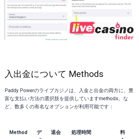
入出金について Methods
Paddy Powerのライブカジノは、入金と出金の両方に、豊
富な支払い方法の選択肢を提供していますmethods。な
ど、数多くの有名なオプションが利用可能です：
Method
デ
退会
処理時間
料