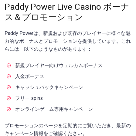
Paddy Power Live Casino ボーナ
ス＆プロモーション
Paddy Powerは、新規および既存のプレイヤーに様々な魅
力的なボーナスとプロモーションを提供しています。これ
らには、以下のようなものがあります：
新規プレイヤー向けウェルカムボーナス
入金ボーナス
キャッシュバックキャンペーン
フリー spins
オンラインゲーム専用キャンペーン
プロモーションのページを定期的にご覧いただき、最新の
キャンペーン情報をご確認ください。