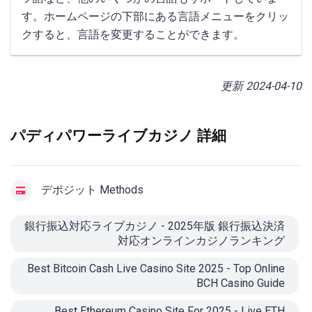
す。ホームページの下部にある言語メニューをクリッ
クすると、言語を変更することができます。
更新 2024-04-10
パディパワーライブカジノ 詳細
デポジット Methods
銀行振込対応ライブカジノ - 2025年版 銀行振込決済
対応オンラインカジノランキング
Best Bitcoin Cash Live Casino Site 2025 - Top Online
BCH Casino Guide
Best Ethereum Casino Site For 2025 - Live ETH