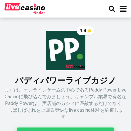
4.8
パディパワーライブカジノ
まずは、オンラインゲームの中心であるPaddy Power Live
Casinoに飛び込んでみましょう。ギャンブル業界で有名な
Paddy Powerは、実店舗のカジノに匹敵するだけでなく、
しばしばそれを上回る爽快なlive casino体験を約束しま
す。