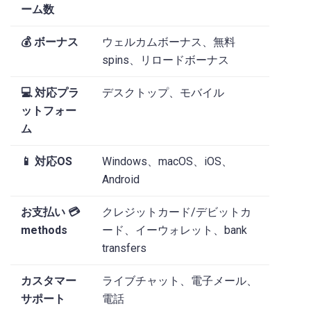
ーム数
💰 ボーナス
ウェルカムボーナス、無料
spins、リロードボーナス
💻 対応プラ
デスクトップ、モバイル
ットフォー
ム
📱 対応OS
Windows、macOS、iOS、
Android
お支払い 💳
クレジットカード/デビットカ
methods
ード、イーウォレット、bank
transfers
カスタマー
ライブチャット、電子メール、
サポート
電話