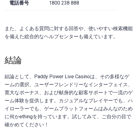
電話番号
1800 238 888
また、よくある質問に対する回答や、使いやすい検索機能
を備えた総合的なヘルプセンターも備えています。
結論
結論として、Paddy Power Live Casinoは、その多様なゲ
ームの選択、ユーザーフレンドリーなインターフェイス、
寛大なボーナス、および献身的な顧客サポートで一流のゲ
ーム体験を提供します。カジュアルなプレイヤーでも、ハ
イローラーでも、ゲームプラットフォームはみんなのため
に何かethingを持っています。試してみて、ご自分の目で
確かめてください！