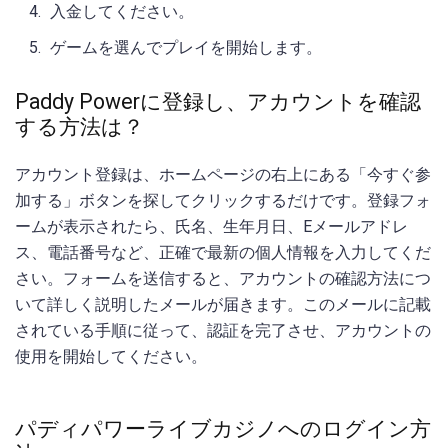
入金してください。
ゲームを選んでプレイを開始します。
Paddy Powerに登録し、アカウントを確認
する方法は？
アカウント登録は、ホームページの右上にある「今すぐ参
加する」ボタンを探してクリックするだけです。登録フォ
ームが表示されたら、氏名、生年月日、Eメールアドレ
ス、電話番号など、正確で最新の個人情報を入力してくだ
さい。フォームを送信すると、アカウントの確認方法につ
いて詳しく説明したメールが届きます。このメールに記載
されている手順に従って、認証を完了させ、アカウントの
使用を開始してください。
パディパワーライブカジノへのログイン方