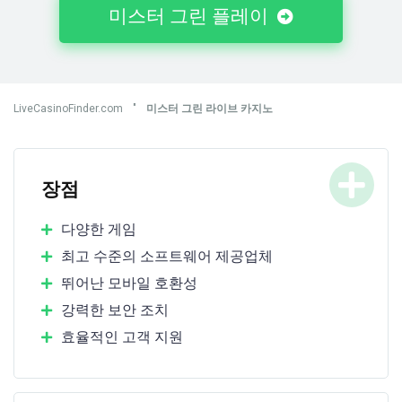
미스터 그린 플레이
LiveCasinoFinder.com
"
미스터 그린 라이브 카지노
장점
다양한 게임
최고 수준의 소프트웨어 제공업체
뛰어난 모바일 호환성
강력한 보안 조치
효율적인 고객 지원