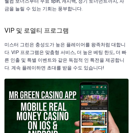
웰컴 보너스부터 무료 spin, 캐시백, 정기 토너먼트까지, 자
금을 늘릴 수 있는 기회는 풍부합니다.
VIP 및 로열티 프로그램
미스터 그린은 충성도가 높은 플레이어를 왕족처럼 대합니
다. VIP 프로그램은 맞춤형 서비스, 더 높은 베팅 한도, 더 빠
른 인출 및 특별 이벤트와 같은 독점적 인 특전을 제공합니
다. 계속 플레이하면 초대를 받을 수도 있습니다!