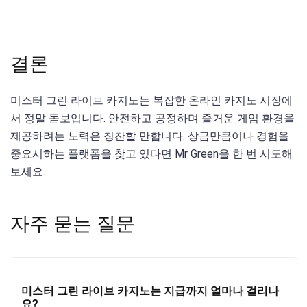
결론
미스터 그린 라이브 카지노는 복잡한 온라인 카지노 시장에
서 정말 돋보입니다. 안전하고 공정하며 즐거운 게임 환경을
제공하려는 노력은 칭찬할 만합니다. 상금만큼이나 경험을
중요시하는 플랫폼을 찾고 있다면 Mr Green을 한 번 시도해
보세요.
자주 묻는 질문
미스터 그린 라이브 카지노는 지급까지 얼마나 걸리나
요?