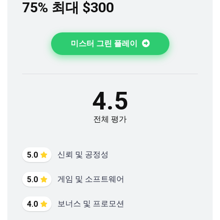
75% 최대 $300
미스터 그린 플레이
4.5
전체 평가
신뢰 및 공정성
5.0
게임 및 소프트웨어
5.0
보너스 및 프로모션
4.0