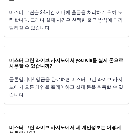
미스터 그린은 24시간 이내에 출금을 처리하기 위해 노
력합니다. 그러나 실제 시간은 선택한 출금 방식에 따라
달라질 수 있습니다.
미스터 그린 라이브 카지노에서 you win를 실제 돈으로
사용할 수 있습니까?
물론입니다! 입금을 완료하면 미스터 그린 라이브 카지
노에서 모든 게임을 플레이하고 실제 돈을 획득할 수 있
습니다.
미스터 그린 라이브 카지노에서 제 개인정보는 어떻게