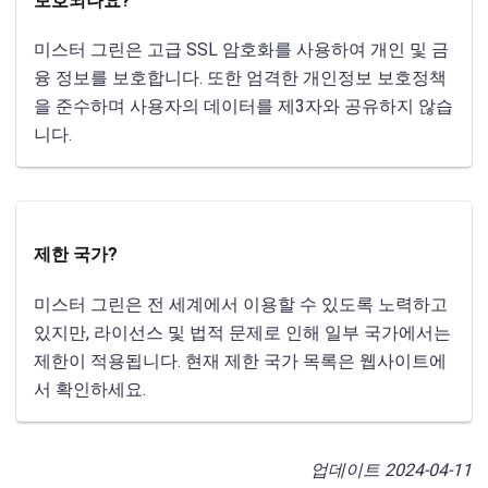
보호되나요?
미스터 그린은 고급 SSL 암호화를 사용하여 개인 및 금
융 정보를 보호합니다. 또한 엄격한 개인정보 보호정책
을 준수하며 사용자의 데이터를 제3자와 공유하지 않습
니다.
제한 국가?
미스터 그린은 전 세계에서 이용할 수 있도록 노력하고
있지만, 라이선스 및 법적 문제로 인해 일부 국가에서는
제한이 적용됩니다. 현재 제한 국가 목록은 웹사이트에
서 확인하세요.
업데이트 2024-04-11