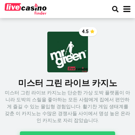
4.5
미스터 그린 라이브 카지노
미스터 그린 라이브 카지노는 단순한 가상 도박 플랫폼이 아
니라 도박의 스릴을 좋아하는 모든 사람에게 집에서 편안하
게 즐길 수 있는 몰입형 경험입니다. 활기찬 게임 생태계를
갖춘 이 카지노는 수많은 경쟁사들 사이에서 명성 높은 온라
인 카지노로 자리 잡았습니다.