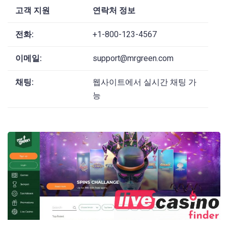
고객 지원
연락처 정보
전화:
+1-800-123-4567
이메일:
support@mrgreen.com
채팅:
웹사이트에서 실시간 채팅 가
능