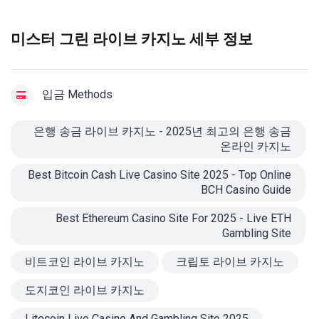
미스터 그린 라이브 카지노 세부 정보
입금 Methods
은행 송금 라이브 카지노 - 2025년 최고의 은행 송금
온라인 카지노
Best Bitcoin Cash Live Casino Site 2025 - Top Online
BCH Casino Guide
Best Ethereum Casino Site For 2025 - Live ETH
Gambling Site
비트코인 라이브 카지노
크립토 라이브 카지노
도지코인 라이브 카지노
Litecoin Live Casino And Gambling Site 2025