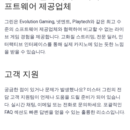
프트웨어 제공업체
그린은 Evolution Gaming, 넷엔트, Playtech와 같은 최고 수
준의 소프트웨어 제공업체와 협력하여 비교할 수 없는 라이
브 게임 경험을 제공합니다. 고화질 스트리밍, 전문 딜러, 인
터랙티브 인터페이스를 통해 실제 카지노에 있는 듯한 느낌
을 받을 수 있습니다.
고객 지원
궁금한 점이 있거나 문제가 발생했나요? 미스터 그린의 전
담 고객 지원팀이 언제나 도움을 드릴 준비가 되어 있습니
다. 실시간 채팅, 이메일 또는 전화로 문의하세요. 포괄적인
FAQ 섹션도 빠른 답변을 얻을 수 있는 훌륭한 리소스입니다.