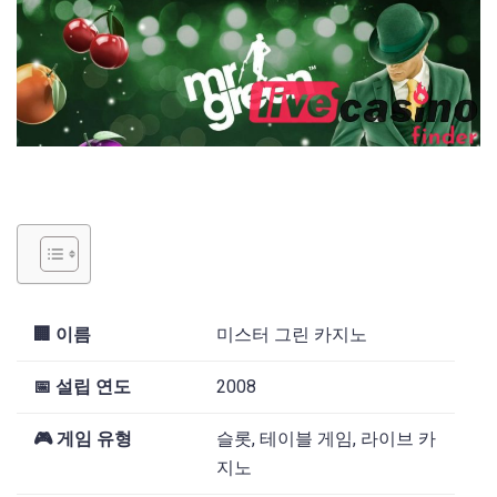
🏢 이름
미스터 그린 카지노
📅 설립 연도
2008
🎮 게임 유형
슬롯, 테이블 게임, 라이브 카
지노