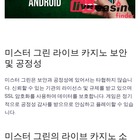
미스터 그린 라이브 카지노 보안
및 공정성
미스터 그린은 보안과 공정성에 있어서는 타협하지 않습니
다. 신뢰할 수 있는 기관의 라이선스 및 규제를 받고 있으며
SSL 암호화를 사용하여 데이터를 보호합니다. 게임은 정기
적으로 공정성 감사를 받으므로 안심하고 플레이할 수 있습
니다.
미스터 그린의 라이브 카지노 소