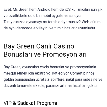
Evet, Mr. Green hem Android hem de iOS kullanıcıları için şık
ve özelliklerle dolu bir mobil uygulama sunuyor.
Tarayıcınızda oynamayı mı tercih ediyorsunuz? Web sürümü
de aynı derecede etkileyici ve tüm cihazlarla uyumludur.
Bay Green Canlı Casino
Bonusları ve Promosyonları
Bay Green, oyuncuları cazip bonuslar ve promosyonlarla
meşgul etmek için ekstra yol kat ediyor. Cömert bir hoş
geldin bonusundan ücretsiz spin'lere, nakit para iadesine ve
düzenli turnuvalara kadar, paranızı artırma fırsatları çoktur.
VIP & Sadakat Programı