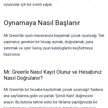
oyuncular için bir esinti yapar.
Oynamaya Nasıl Başlanır
Mr Green'de oyun maceranıza başlamak çocuk oyuncağı. Tek
yapmanız gereken bir hesap açmak, doğrulamak, para
yatırmak ve işte! Geniş oyun kataloglarını keşfetmeye
hazırsınız.
Mr. Green'e Nasıl Kayıt Olunur ve Hesabınız
Nasıl Doğrulanır?
Mr Green'de bir hesaba kaydolmak çocuk oyuncağı! Sadece
ana sayfalarına gidin ve parlak 'Şimdi Katıl' düğmesini
arayın. Bu butona tatmin edici bir tıklama yaptığınızda bir