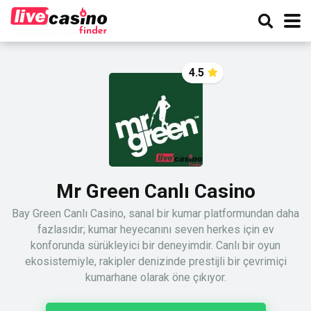
4.5
Mr Green Canlı Casino
Bay Green Canlı Casino, sanal bir kumar platformundan daha
fazlasıdır; kumar heyecanını seven herkes için ev
konforunda sürükleyici bir deneyimdir. Canlı bir oyun
ekosistemiyle, rakipler denizinde prestijli bir çevrimiçi
kumarhane olarak öne çıkıyor.