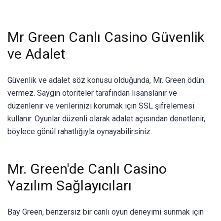
Mr Green Canlı Casino Güvenlik
ve Adalet
Güvenlik ve adalet söz konusu olduğunda, Mr. Green ödün
vermez. Saygın otoriteler tarafından lisanslanır ve
düzenlenir ve verilerinizi korumak için SSL şifrelemesi
kullanır. Oyunlar düzenli olarak adalet açısından denetlenir,
böylece gönül rahatlığıyla oynayabilirsiniz.
Mr. Green'de Canlı Casino
Yazılım Sağlayıcıları
Bay Green, benzersiz bir canlı oyun deneyimi sunmak için