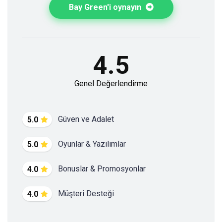
Bay Green'i oynayın
4.5
Genel Değerlendirme
Güven ve Adalet
5.0
Oyunlar & Yazılımlar
5.0
Bonuslar & Promosyonlar
4.0
Müşteri Desteği
4.0