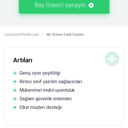
Bay Green'i oynayın
LiveCasinoFinder.com
"
Mr Green Canlı Casino
Artıları
Geniş oyun çeşitliliği
Birinci sınıf yazılım sağlayıcıları
Mükemmel mobil uyumluluk
Sağlam güvenlik önlemleri
Etkin müşteri desteği