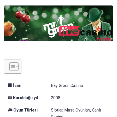
🏢 İsim
Bay Green Casino
📅 Kurulduğu yıl
2008
🎮 Oyun Türleri
Slotlar, Masa Oyunları, Canlı
Casino