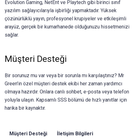
Evolution Gaming, NetEnt ve Playtech gibi birinci sınıf
yazılım sağlayıcılarıyla işbirliği yapmaktadır. Yüksek
çözünürlüklü yayın, profesyonel krupiyeler ve etkileşimli
arayüz, gerçek bir kumarhanede olduğunuzu hissetmenizi
sağlar.
Müşteri Desteği
Bir sorunuz mu var veya bir sorunla mı karşılaştınız? Mr
Green'in özel müşteri destek ekibi her zaman yardımcı
olmaya hazırdır. Onlara canlı sohbet, e-posta veya telefon
yoluyla ulaşın. Kapsamlı SSS bölümü de hızlı yanıtlar için
harika bir kaynaktır.
Müşteri Desteği
İletişim Bilgileri