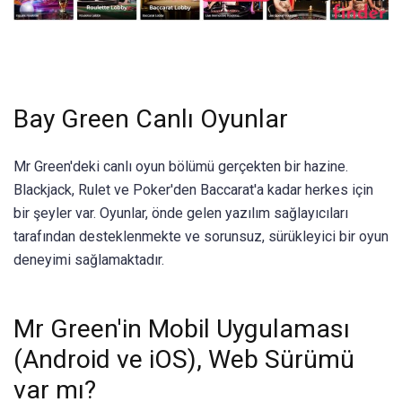
Bay Green Canlı Oyunlar
Mr Green'deki canlı oyun bölümü gerçekten bir hazine.
Blackjack, Rulet ve Poker'den Baccarat'a kadar herkes için
bir şeyler var. Oyunlar, önde gelen yazılım sağlayıcıları
tarafından desteklenmekte ve sorunsuz, sürükleyici bir oyun
deneyimi sağlamaktadır.
Mr Green'in Mobil Uygulaması
(Android ve iOS), Web Sürümü
var mı?