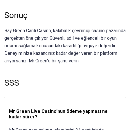
Sonuç
Bay Green Canlı Casino, kalabalık çevrimiçi casino pazarında
gerçekten öne çıkıyor. Güvenli, adil ve eğlenceli bir oyun
ortamı sağlama konusundaki kararlılığı övgüye değerdir.
Deneyiminize kazancınız kadar değer veren bir platform
arıyorsanız, Mr Green'e bir şans verin.
SSS
Mr Green Live Casino'nun ödeme yapması ne
kadar sürer?