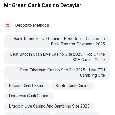
Mr Green Canlı Casino Detaylar
Depozito Methods
Bank Transfer Live Casino - Best Online Casinos to
Bank Transfer Payments 2025
Best Bitcoin Cash Live Casino Site 2025 - Top Online
BCH Casino Guide
Best Ethereum Casino Site For 2025 - Live ETH
Gambling Site
Bitcoin Canlı Casino
Kripto Canlı Casino
Dogecoin Canlı Casino
Litecoin Live Casino And Gambling Site 2025