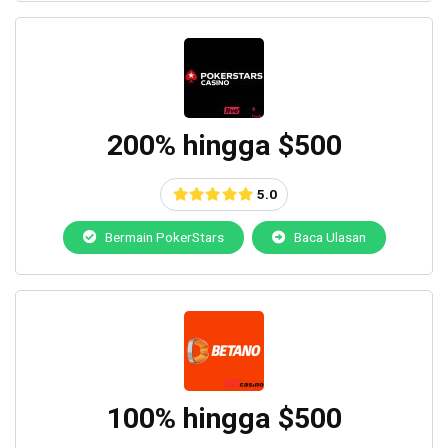
200% hingga $500
5.0
Bermain PokerStars
Baca Ulasan
100% hingga $500