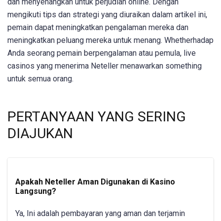
dan menyenangkan untuk perjudian online. Dengan
mengikuti tips dan strategi yang diuraikan dalam artikel ini,
pemain dapat meningkatkan pengalaman mereka dan
meningkatkan peluang mereka untuk menang. Whetherhadap
Anda seorang pemain berpengalaman atau pemula, live
casinos yang menerima Neteller menawarkan something
untuk semua orang.
PERTANYAAN YANG SERING
DIAJUKAN
Apakah Neteller Aman Digunakan di Kasino
Langsung?
Ya, Ini adalah pembayaran yang aman dan terjamin