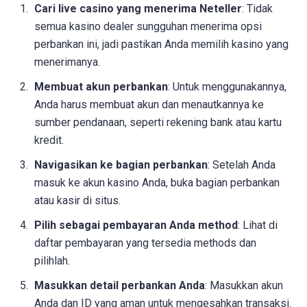
Cari live casino yang menerima Neteller
: Tidak
semua kasino dealer sungguhan menerima opsi
perbankan ini, jadi pastikan Anda memilih kasino yang
menerimanya.
Membuat akun perbankan
: Untuk menggunakannya,
Anda harus membuat akun dan menautkannya ke
sumber pendanaan, seperti rekening bank atau kartu
kredit.
Navigasikan ke bagian perbankan
: Setelah Anda
masuk ke akun kasino Anda, buka bagian perbankan
atau kasir di situs.
Pilih sebagai pembayaran Anda method
: Lihat di
daftar pembayaran yang tersedia methods dan
pilihlah.
Masukkan detail perbankan Anda
: Masukkan akun
Anda dan ID yang aman untuk mengesahkan transaksi.