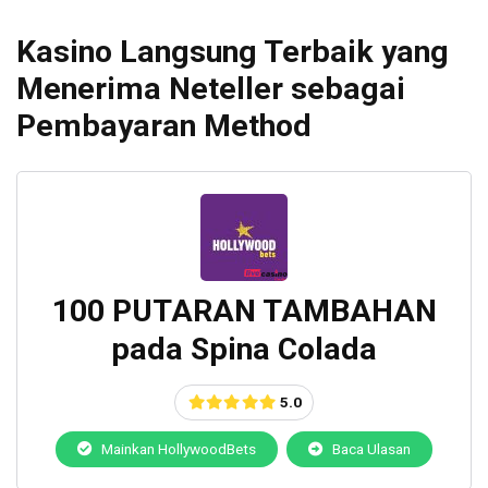
Kasino Langsung Terbaik yang
Menerima Neteller sebagai
Pembayaran Method
100 PUTARAN TAMBAHAN
pada Spina Colada
5.0
Mainkan HollywoodBets
Baca Ulasan