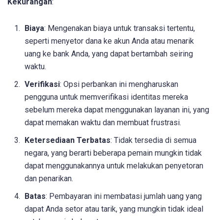
Kekurangan
:
Biaya
: Mengenakan biaya untuk transaksi tertentu,
seperti menyetor dana ke akun Anda atau menarik
uang ke bank Anda, yang dapat bertambah seiring
waktu.
Verifikasi
: Opsi perbankan ini mengharuskan
pengguna untuk memverifikasi identitas mereka
sebelum mereka dapat menggunakan layanan ini, yang
dapat memakan waktu dan membuat frustrasi.
Ketersediaan Terbatas
: Tidak tersedia di semua
negara, yang berarti beberapa pemain mungkin tidak
dapat menggunakannya untuk melakukan penyetoran
dan penarikan.
Batas
: Pembayaran ini membatasi jumlah uang yang
dapat Anda setor atau tarik, yang mungkin tidak ideal