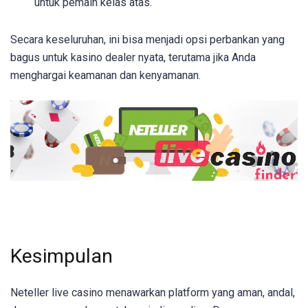
untuk pemain kelas atas.
Secara keseluruhan, ini bisa menjadi opsi perbankan yang
bagus untuk kasino dealer nyata, terutama jika Anda
menghargai keamanan dan kenyamanan.
Kesimpulan
Neteller live casino menawarkan platform yang aman, andal,