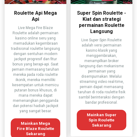
Roulette Api Mega
Super Spin Roulette -
Api
Kiat dan strategi
permainan Roulette
Live Mega Fire Blaze
Langsung
Roulette adalah permainan
kasino online seru yang
Live Super Spin Roulette
memadukan kegembiraan
adalah versi permainan
tradisional roulette langsung
kasino klasik yang
dengan sentuhan modern
menggembirakan,
jackpot progresif dan fitur
menampilkan broker
bonus yang berapi-api. Saat
langsung dan mekanisme
pemain memasang taruhan
permainan yang
mereka pada roda roulette
disempurnakan. Melalui
ikonik, mereka memiliki
streaming video real-time,
kesempatan untuk memicu
pemain dapat memasang
putaran bonus khusus, di
taruhan di roda roulette fisik
mana mereka dapat
sambil berinteraksi dengan
memenangkan pengganda
bandar profesional.
dan potensi hadiah jackpot
yang sangat besar.
Mainkan Super
Spin Roulette
Mainkan Mega
Sekarang
Fire Blaze Roulette
Sekarang