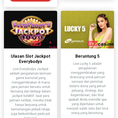
Ulasan Slot Jackpot
Beruntung 5
Everybodys
Live Lucky 5 adalah
pengalaman
Live Everybodys Jackpot
menggembirakan yang
adalah pengalaman bermain
dirancang untuk pencari
game komunal yang
sensasi dan pemimpi.
menggembirakan di mana
Selami dunia yang penuh
para pemain bersatu untuk
peluang, strategi, dan
bersaing dan berbagi dalam
kegembiraan, dan lihat
jackpot kolektif. Saat para
apakah Anda memiliki apa
pemain terlibat, mereka tidak
yang diperlukan untuk
hanya berjuang untuk
menjadi salah satu dari lima
kemenangan pribadi tetapi
orang yang beruntung.
juga berkontribusi pada pot