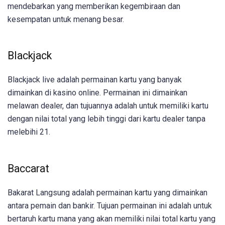
mendebarkan yang memberikan kegembiraan dan
kesempatan untuk menang besar.
Blackjack
Blackjack live adalah permainan kartu yang banyak
dimainkan di kasino online. Permainan ini dimainkan
melawan dealer, dan tujuannya adalah untuk memiliki kartu
dengan nilai total yang lebih tinggi dari kartu dealer tanpa
melebihi 21.
Baccarat
Bakarat Langsung adalah permainan kartu yang dimainkan
antara pemain dan bankir. Tujuan permainan ini adalah untuk
bertaruh kartu mana yang akan memiliki nilai total kartu yang