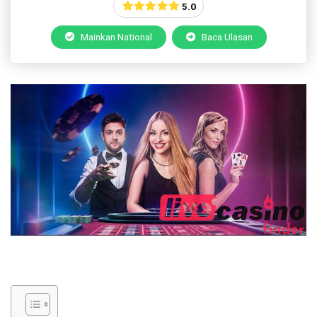
5.0
Mainkan National
Baca Ulasan