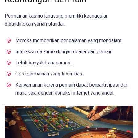
Permainan kasino langsung memiliki keunggulan
dibandingkan varian standar.
Mereka memberikan pengalaman yang mendalam.
Interaksi real-time dengan dealer dan pemain.
Lebih banyak transparansi.
Opsi permainan yang lebih luas.
Kenyamanan karena pemain dapat berpartisipasi dari
mana saja dengan koneksi internet yang andal.