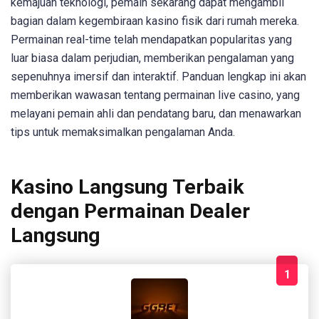
kemajuan teknologi, pemain sekarang dapat mengambil
bagian dalam kegembiraan kasino fisik dari rumah mereka.
Permainan real-time telah mendapatkan popularitas yang
luar biasa dalam perjudian, memberikan pengalaman yang
sepenuhnya imersif dan interaktif. Panduan lengkap ini akan
memberikan wawasan tentang permainan live casino, yang
melayani pemain ahli dan pendatang baru, dan menawarkan
tips untuk memaksimalkan pengalaman Anda.
Kasino Langsung Terbaik
dengan Permainan Dealer
Langsung
1