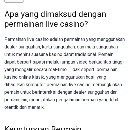
Apa yang dimaksud dengan
permainan live casino?
Permainan live casino adalah permainan yang menggunakan
dealer sungguhan, kartu sungguhan, dan meja sungguhan
untuk meniru suasana kasino darat tradisional. Pemain
dapat berpartisipasi melalui umpan video berkualitas tinggi
yang mengalir secara real-time. Tidak seperti permainan
kasino online klasik, yang menggunakan hasil yang
dihasilkan komputer, permainan live casino memungkinkan
pemain untuk berinteraksi dengan dealer sungguhan dan
pemain lain, menciptakan pengalaman bermain yang lebih
otentik dan menarik.
Keuntungan Bermain