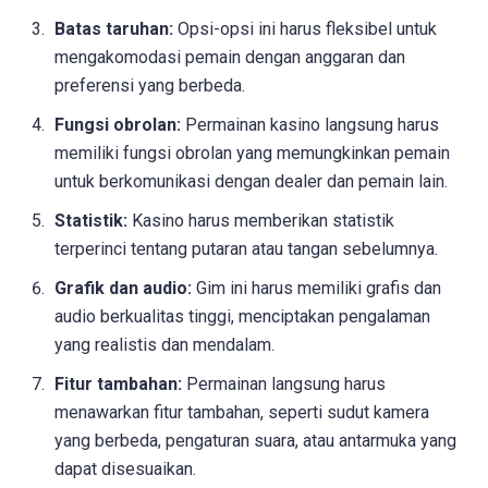
Batas taruhan:
Opsi-opsi ini harus fleksibel untuk
mengakomodasi pemain dengan anggaran dan
preferensi yang berbeda.
Fungsi obrolan:
Permainan kasino langsung harus
memiliki fungsi obrolan yang memungkinkan pemain
untuk berkomunikasi dengan dealer dan pemain lain.
Statistik:
Kasino harus memberikan statistik
terperinci tentang putaran atau tangan sebelumnya.
Grafik dan audio:
Gim ini harus memiliki grafis dan
audio berkualitas tinggi, menciptakan pengalaman
yang realistis dan mendalam.
Fitur tambahan:
Permainan langsung harus
menawarkan fitur tambahan, seperti sudut kamera
yang berbeda, pengaturan suara, atau antarmuka yang
dapat disesuaikan.