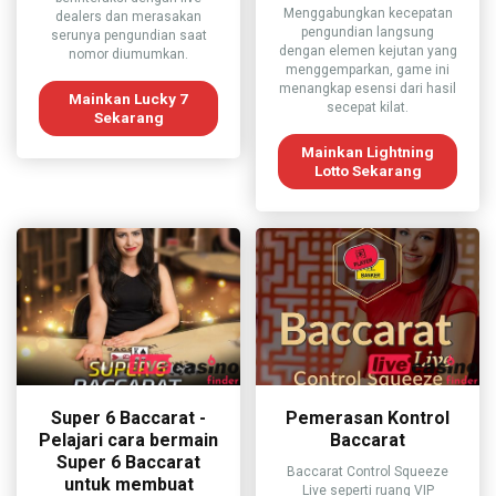
Menggabungkan kecepatan
dealers dan merasakan
pengundian langsung
serunya pengundian saat
dengan elemen kejutan yang
nomor diumumkan.
menggemparkan, game ini
menangkap esensi dari hasil
Mainkan Lucky 7
secepat kilat.
Sekarang
Mainkan Lightning
Lotto Sekarang
Super 6 Baccarat -
Pemerasan Kontrol
Pelajari cara bermain
Baccarat
Super 6 Baccarat
Baccarat Control Squeeze
untuk membuat
Live seperti ruang VIP