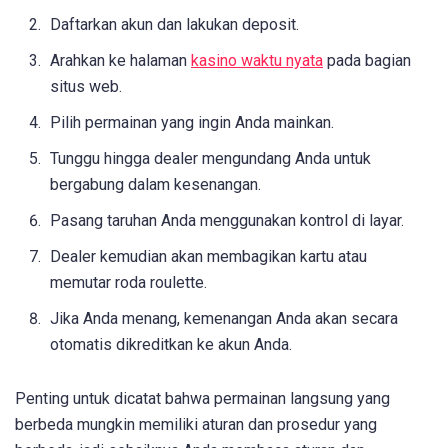
Daftarkan akun dan lakukan deposit.
Arahkan ke halaman
kasino waktu nyata
pada bagian
situs web.
Pilih permainan yang ingin Anda mainkan.
Tunggu hingga dealer mengundang Anda untuk
bergabung dalam kesenangan.
Pasang taruhan Anda menggunakan kontrol di layar.
Dealer kemudian akan membagikan kartu atau
memutar roda roulette.
Jika Anda menang, kemenangan Anda akan secara
otomatis dikreditkan ke akun Anda.
Penting untuk dicatat bahwa permainan langsung yang
berbeda mungkin memiliki aturan dan prosedur yang