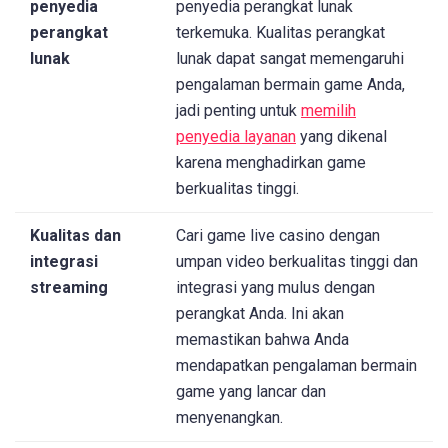
penyedia
penyedia perangkat lunak
perangkat
terkemuka. Kualitas perangkat
lunak
lunak dapat sangat memengaruhi
pengalaman bermain game Anda,
jadi penting untuk
memilih
penyedia layanan
yang dikenal
karena menghadirkan game
berkualitas tinggi.
Kualitas dan
Cari game live casino dengan
integrasi
umpan video berkualitas tinggi dan
streaming
integrasi yang mulus dengan
perangkat Anda. Ini akan
memastikan bahwa Anda
mendapatkan pengalaman bermain
game yang lancar dan
menyenangkan.