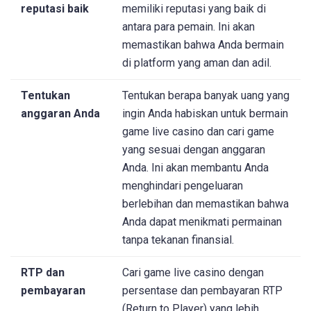
reputasi baik
memiliki reputasi yang baik di
antara para pemain. Ini akan
memastikan bahwa Anda bermain
di platform yang aman dan adil.
Tentukan
Tentukan berapa banyak uang yang
anggaran Anda
ingin Anda habiskan untuk bermain
game live casino dan cari game
yang sesuai dengan anggaran
Anda. Ini akan membantu Anda
menghindari pengeluaran
berlebihan dan memastikan bahwa
Anda dapat menikmati permainan
tanpa tekanan finansial.
RTP dan
Cari game live casino dengan
pembayaran
persentase dan pembayaran RTP
(Return to Player) yang lebih