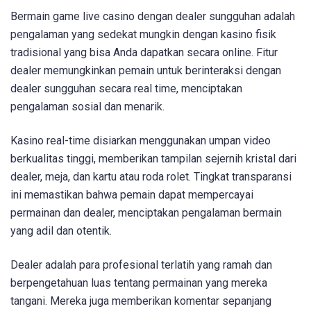
Bermain game live casino dengan dealer sungguhan adalah
pengalaman yang sedekat mungkin dengan kasino fisik
tradisional yang bisa Anda dapatkan secara online. Fitur
dealer memungkinkan pemain untuk berinteraksi dengan
dealer sungguhan secara real time, menciptakan
pengalaman sosial dan menarik.
Kasino real-time disiarkan menggunakan umpan video
berkualitas tinggi, memberikan tampilan sejernih kristal dari
dealer, meja, dan kartu atau roda rolet. Tingkat transparansi
ini memastikan bahwa pemain dapat mempercayai
permainan dan dealer, menciptakan pengalaman bermain
yang adil dan otentik.
Dealer adalah para profesional terlatih yang ramah dan
berpengetahuan luas tentang permainan yang mereka
tangani. Mereka juga memberikan komentar sepanjang