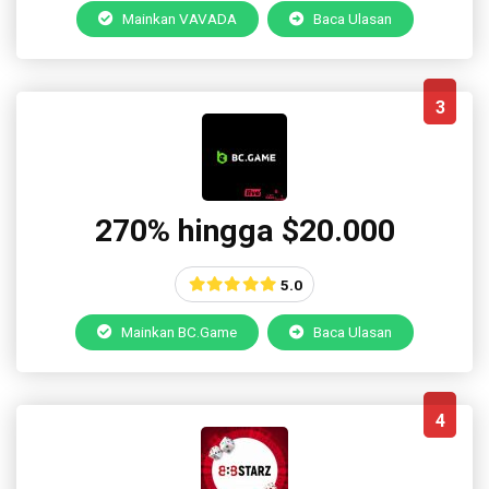
Mainkan VAVADA
Baca Ulasan
3
270% hingga $20.000
5.0
Mainkan BC.Game
Baca Ulasan
4